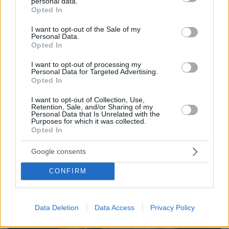
personal data.
grant or deny consent to Google and its third-party tags to
Opted In
use your data for below specified purposes in below Google
consent section.
I want to opt-out of the Sale of my
Personal Data.
Opted In
2
02.11.2024, 08:57
Φιλαρέτη Κομνηνού - Γιώργος Παπαγεωργίου: Μητέρα
I want to opt-out of processing my
Personal Data for Targeted Advertising.
και γιος σε ρόλο πρωταγωνίστριας και σκηνοθέτη στην
Opted In
«Αμφιβολία»
Το βραβευμένο έργο παρουσιάζεται στο Θέατρο
I want to opt-out of Collection, Use,
Retention, Sale, and/or Sharing of my
Δημήτρης Χορν
Personal Data that Is Unrelated with the
Purposes for which it was collected.
Opted In
Google consents
CONFIRM
Data Deletion
Data Access
Privacy Policy