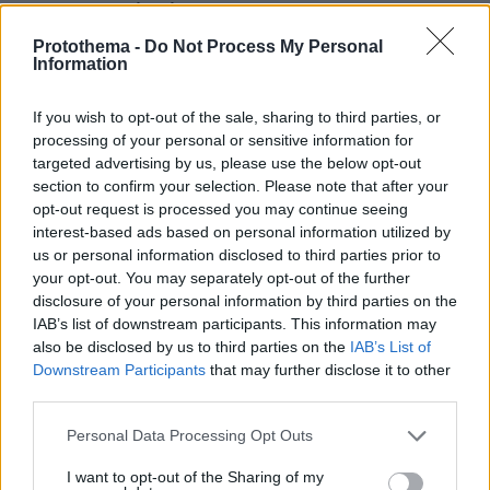
και συγκινητικό τρόπο
Την αισθανόμουν πάντα μια γερή αγκαλιά δίπλα μου,
Protothema -
Do Not Process My Personal
Information
συμπλήρωσε η ηθοποιός
If you wish to opt-out of the sale, sharing to third parties, or
processing of your personal or sensitive information for
targeted advertising by us, please use the below opt-out
section to confirm your selection. Please note that after your
opt-out request is processed you may continue seeing
interest-based ads based on personal information utilized by
us or personal information disclosed to third parties prior to
your opt-out. You may separately opt-out of the further
disclosure of your personal information by third parties on the
IAB’s list of downstream participants. This information may
also be disclosed by us to third parties on the
IAB’s List of
Downstream Participants
that may further disclose it to other
third parties.
Please note that this website/app uses one or more Google
Personal Data Processing Opt Outs
services and may gather and store information including but
not limited to your visit or usage behaviour. You may click to
I want to opt-out of the Sharing of my