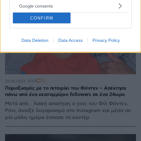
Google consents
CONFIRM
Data Deletion
Data Access
Privacy Policy
3
26.06.2023, 14:07
Παροξυσμός με το πιτσιρίκι του Φόντεν – Απέκτησε
πάνω από ένα εκατομμύριο followers σε ένα 24ωρο
Μετά από... λαϊκή απαίτηση ο γιος του Φιλ Φόντεν,
Ρόνι, άνοιξε λογαριασμό στο Instagram και μέσα σε
μία μόλις ημέρα έσπασε τα κοντέρ