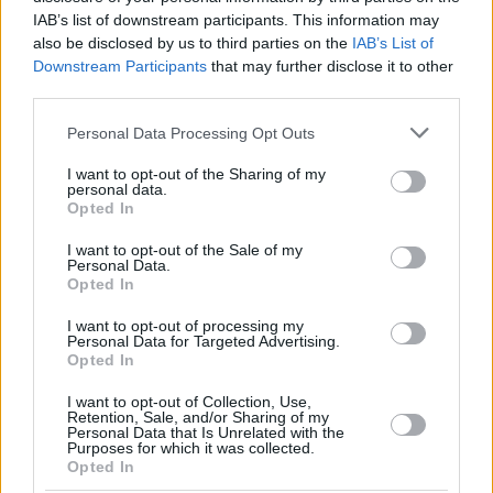
IAB’s list of downstream participants. This information may
also be disclosed by us to third parties on the
IAB’s List of
Downstream Participants
that may further disclose it to other
1
27.06.2023, 16:16
third parties.
Ο Φιλ Φόντεν στέλνει χαιρετίσματα από τη Μύκονο -
Please note that this website/app uses one or more Google
Κλέβει την παράσταση ο γιος του, έφτασε τα 2,3 εκατ.
Personal Data Processing Opt Outs
services and may gather and store information including but
followers
not limited to your visit or usage behaviour. You may click to
I want to opt-out of the Sharing of my
Στιγμές χαλάρωσης με τη σύζυγό του και τον 4χρονο
personal data.
grant or deny consent to Google and its third-party tags to
Opted In
γιο τους περνάει στη Μύκονο ο αστέρας της
use your data for below specified purposes in below Google
Μάντσεστερ Σίτι
consent section.
I want to opt-out of the Sale of my
Personal Data.
Opted In
I want to opt-out of processing my
Personal Data for Targeted Advertising.
Opted In
I want to opt-out of Collection, Use,
Retention, Sale, and/or Sharing of my
Personal Data that Is Unrelated with the
Purposes for which it was collected.
Opted In