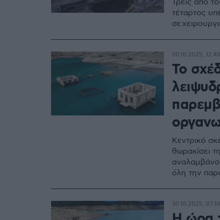
Τρεις από το
τέταρτος υπ
σε χειρουργ
30.10.2025, 12:4
Το σχέδ
λειψυδ
παρεμβ
οργανω
Κεντρικό σκ
θωρακίσει τ
αναλαμβάνου
όλη την παρ
30.10.2025, 07:1
Η ώρα τ