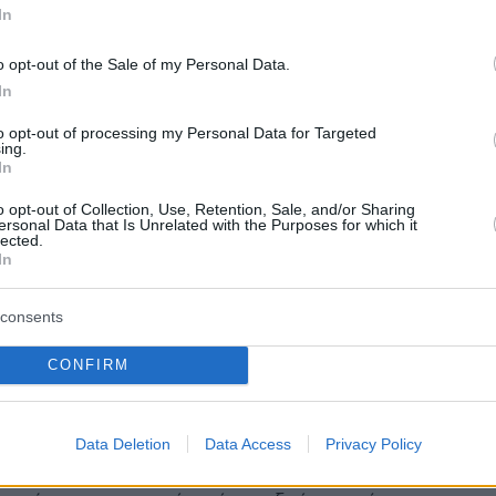
In
κολόπουλος, έδωσε εντολή για έρευνα για να
ν οι ακριβείς συνθήκες του ατυχήματος και αν
o opt-out of the Sale of my Personal Data.
ύνται αξιόποινες πράξεις
In
to opt-out of processing my Personal Data for Targeted
15
4
ing.
: Η στιγμή που έσπασε αγωγός
In
ΑΘ και τραυμάτισε 4 εργάτες,
o opt-out of Collection, Use, Retention, Sale, and/or Sharing
ersonal Data that Is Unrelated with the Purposes for which it
lected.
αν τον πέταξε στον αέρα
In
 που εκτοξεύτηκε στον αέρα μεταφέρθηκε στο
με κάταγμα στο πόδι
consents
CONFIRM
9
τίστηκαν τέσσερις εργάτες σε
Data Deletion
Data Access
Privacy Policy
ύνδεσης νέου αγωγού της ΕΥΑΘ