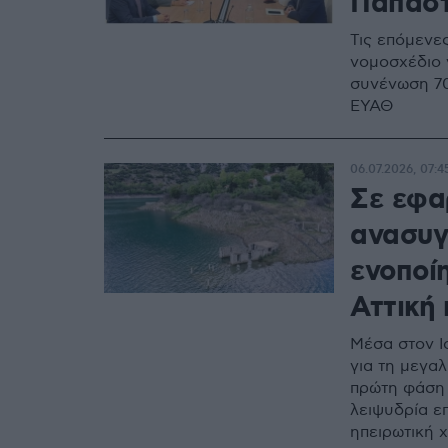
Παπαστ
Τις επόμενε
νομοσχέδιο γ
συνένωση 70
ΕΥΑΘ
06.07.2026, 07:4
Σε εφα
ανασυγ
ενοποίη
Αττική
Μέσα στον Ι
για τη μεγα
πρώτη φάση 
λειψυδρία επ
ηπειρωτική 