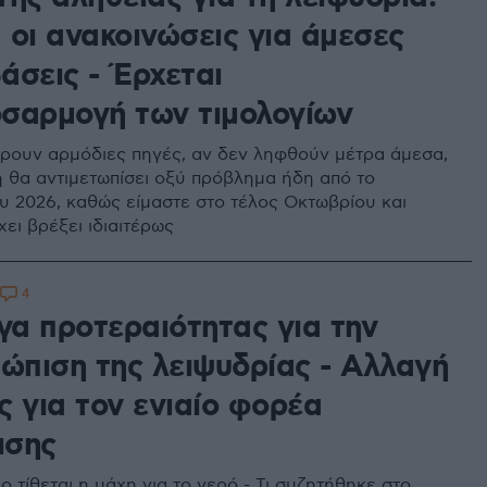
 οι ανακοινώσεις για άμεσες
άσεις - Έρχεται
σαρμογή των τιμολογίων
ουν αρμόδιες πηγές, αν δεν ληφθούν μέτρα άμεσα,
κή θα αντιμετωπίσει οξύ πρόβλημα ήδη από το
ου 2026, καθώς είμαστε στο τέλος Οκτωβρίου και
ει βρέξει ιδιαιτέρως
4
γα προτεραιότητας για την
τώπιση της λειψυδρίας - Αλλαγή
ς για τον ενιαίο φορέα
ισης
ο τίθεται η μάχη για το νερό - Τι συζητήθηκε στο