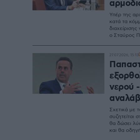
αρμοδι
Υπέρ της αρ
κατά τα κόμμ
διαχείρισης 
ο Σταύρος 
27.07.2026, 15:13
Παπαστ
εξορθο
νερού 
αναλάβο
Σχετικά με 
συζητείται σ
θα δώσει λύ
και θα οδηγ