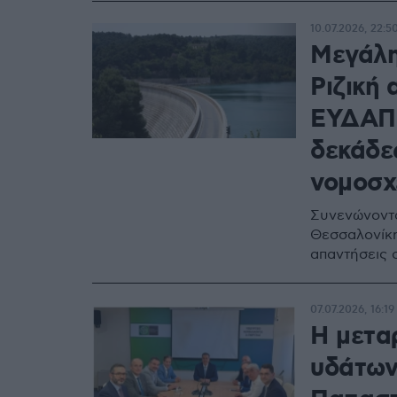
10.07.2026, 22:5
Μεγάλη
Ριζική
ΕΥΔΑΠ 
δεκάδε
νομοσχ
Συνενώνοντα
Θεσσαλονίκη,
απαντήσεις 
07.07.2026, 16:19
Η μεταρ
υδάτων