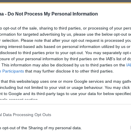
ma -
Do Not Process My Personal Information
1
νιμο προσωπικό στην ΕΥΑΘ,
to opt-out of the sale, sharing to third parties, or processing of your per
καν τα προσωρινά
formation for targeted advertising by us, please use the below opt-out s
r selection. Please note that after your opt-out request is processed y
έσματα της προκήρυξης
eing interest-based ads based on personal information utilized by us or
5 του ΑΣΕΠ
disclosed to third parties prior to your opt-out. You may separately opt-
losure of your personal information by third parties on the IAB’s list of
τα προσωρινά αποτελέσματα της προκήρυξης
. This information may also be disclosed by us to third parties on the
IA
Participants
that may further disclose it to other third parties.
υ ΑΣΕΠ
 that this website/app uses one or more Google services and may gath
including but not limited to your visit or usage behaviour. You may click 
 to Google and its third-party tags to use your data for below specifi
ελική έρευνα για το ατύχημα με
ogle consent section.
ις τραυματίες κατά τη σύνδεση
l Data Processing Opt Outs
 της ΕΥΑΘ
o opt-out of the Sharing of my personal data.
νος της Εισαγγελίας Εφετών Θεσσαλονίκης,