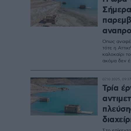
Σήμερα
παρεμβ
αναπρο
Όπως αναφέρ
τότε η Αττι
καλοκαίρι τ
ακόμα δεν έχ
07.10.2025, 09:37
Τρία έρ
αντιμε
πλεύση
διαχείρ
Στο επίκεντρ