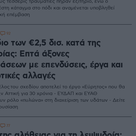
υς τέσσερις τραυματίες πήραν εξιτήριο, ενώ ο
έστη κάταγμα στο πόδι και αναμένεται υποβληθεί
ική επέμβαση
92
0
ιο των €2,5 δισ. κατά της
ρίας: Επτά άξονες
άσεων με επενδύσεις, έργα και
τικές αλλαγές
έλος του σχεδίου αποτελεί το έργο «Εύρητος» που θα
ην Αττική για 30 χρόνια - ΕΥΔΑΠ και ΕΥΑΘ
ν ρόλο «πυλώνα» στη διαχείριση των υδάτων - Δείτε
ουσίαση
77
0
ης αλήθειας για τη λειψυδρία: