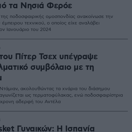
πό τα Νησιά Φερόε
της ποδοσφαιρικής ομοσπονδίας ανακοίνωσε την
 έμπειρου τεχνικού, ο οποίος είχε αναλάβει
ον Ιανουάριο του 2024
6
 του Πίτερ Τσεχ υπέγραψε
λματικό συμβόλαιο με τη
μ
Ντάμιαν, ακολουθώντας τα χνάρια του διάσημου
 αγωνίζεται ως τερματοφύλακας, ενώ ποδοσφαιρίστρια
 17χρονη αδερφή του Αντέλα
4
ket Γυναικών: Η Ισπανία