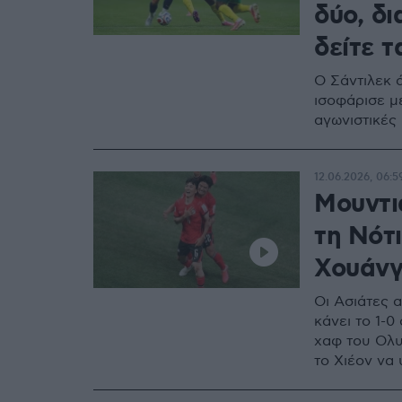
δύο, δι
δείτε τ
Ο Σάντιλεκ ά
ισοφάρισε με
αγωνιστικές
12.06.2026, 06:5
Μουντιά
τη Νότ
Χουάνγκ
Οι Ασιάτες α
κάνει το 1-
χαφ του Ολυ
το Χιέον να 