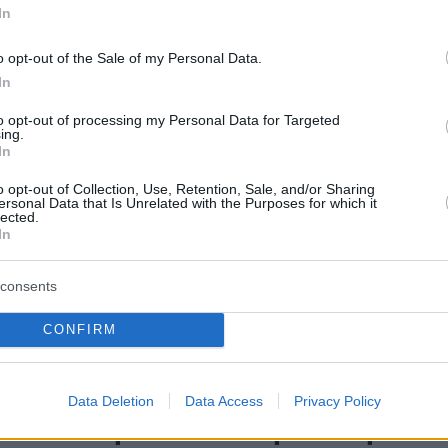
γιος του θρυλικού τερματοφύλακα της Γιουβέντους
In
κής Ιταλίας, επέλεξε να αγωνίζεται με την Τσεχία,
 μητέρας του Αλένα Σερέντοβα και φρόντισε να
o opt-out of the Sale of my Personal Data.
 με το... καλημέρα
In
to opt-out of processing my Personal Data for Targeted
ing.
1
0
In
ερίμ: Αναλαμβάνει την Εθνική
o opt-out of Collection, Use, Retention, Sale, and/or Sharing
ς μετά από προτροπή του
ersonal Data that Is Unrelated with the Purposes for which it
lected.
In
ντ, γράφουν τα ΜΜΕ της
consents
νεται λόγος για μηνιαίο συμβόλαιο ύψους 100.000
CONFIRM
ν Τούρκο κόουτς
Data Deletion
Data Access
Privacy Policy
3
: Απολύθηκε ο Χάσεκ μετά την