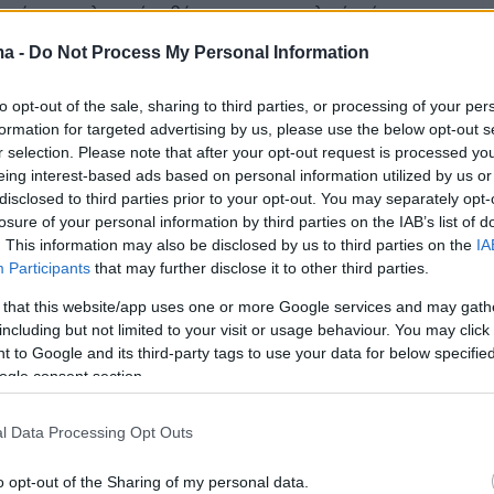
κούν τις τελευταίες θέσεις για την τελική φάση σε
 και Καναδά
ma -
Do Not Process My Personal Information
to opt-out of the sale, sharing to third parties, or processing of your per
1
formation for targeted advertising by us, please use the below opt-out s
ματικά Παγκοσμίου Κυπέλλου:
r selection. Please note that after your opt-out request is processed y
άρια των play off για τα
eing interest-based ads based on personal information utilized by us or
disclosed to third parties prior to your opt-out. You may separately opt-
ία εισιτήρια
losure of your personal information by third parties on the IAB’s list of
. This information may also be disclosed by us to third parties on the
IA
υγάρια που θα διεκδικήσουν τον ερχόμενο Μάρτιο τα
Participants
that may further disclose it to other third parties.
ι εισιτήρια για το Μουντιάλ 2026
 that this website/app uses one or more Google services and may gath
including but not limited to your visit or usage behaviour. You may click 
 to Google and its third-party tags to use your data for below specifi
1
ogle consent section.
ς Μπουφόν έκανε ντεμπούτο με
κ στην Κ19 της Τσεχίας - Δείτε
l Data Processing Opt Outs
o opt-out of the Sharing of my personal data.