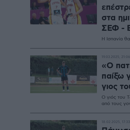
επέστρ
στα ημι
ΣΕΦ - 
Η Ισπανία θα
19.03.2025, 21:06
«Ο πατ
παίξω γ
γιος τ
Ο γιός του 
από τους γον
18.02.2025, 17:33