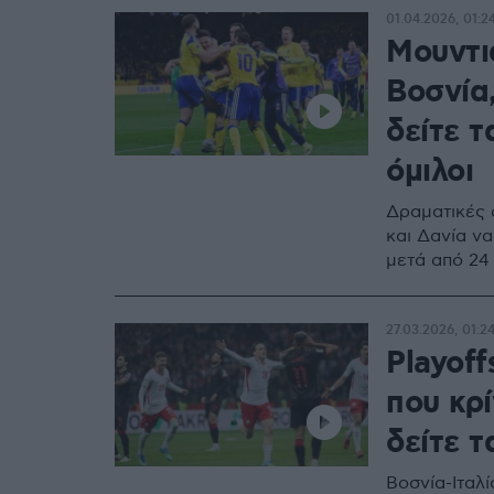
01.04.2026, 01:2
Μουντι
Βοσνία,
δείτε τ
όμιλοι
Δραματικές 
και Δανία να
μετά από 24 
27.03.2026, 01:2
Playoff
που κρί
δείτε τ
Βοσνία-Ιταλ