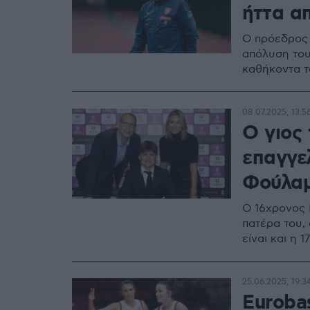
ήττα α
Ο πρόεδρος 
απόλυση του
καθήκοντα τ
08.07.2025, 13:5
Ο γιος
επαγγε
Φούλα
Ο 16χρονος 
πατέρα του,
είναι και η
25.06.2025, 19:3
Eurobas