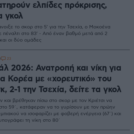
ατηρούν ελπίδες πρόκρισης,
α γκολ
νοιξε το σκορ στο 5' για την Τσεχία, ο Μοκοένα
 πέναλτι στο 83' - Από έναν βαθμό μετά από 2
 και οι δύο ομάδες
23
9
λ 2026: Ανατροπή και νίκη για
ια Κορέα με «χορευτικό» του
, 2-1 την Τσεχία, δείτε τα γκολ
ν και βρέθηκαν πίσω στο σκορ με τον Κριέτσι να
0 στο 59΄, κατάφεραν να το γυρίσουν με τον πρώην
μπιακού να ισοφαρίζει με φοβερή ενέργεια (67΄) και
υπογράφει τη νίκη στο 80΄