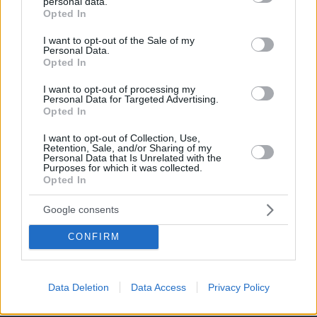
personal data.
grant or deny consent to Google and its third-party tags to
Opted In
use your data for below specified purposes in below Google
consent section.
I want to opt-out of the Sale of my
Personal Data.
Opted In
I want to opt-out of processing my
Personal Data for Targeted Advertising.
Opted In
I want to opt-out of Collection, Use,
Retention, Sale, and/or Sharing of my
Personal Data that Is Unrelated with the
Purposes for which it was collected.
Opted In
Google consents
CONFIRM
08.08.2026, 15:41
Αυτά τα τρία ζώδια προσελκύουν σημαντική
οικονομική επιτυχία τον Αύγουστο
Data Deletion
Data Access
Privacy Policy