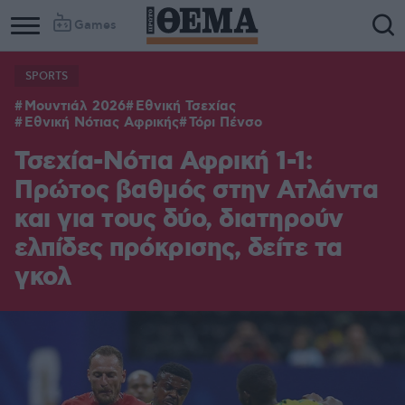
Games
SPORTS
Column
Column
Μουντιάλ 2026
Εθνική Τσεχίας
1
2
Εθνική Νότιας Αφρικής
Τόρι Πένσο
Τσεχία-Νότια Αφρική 1-1:
Πρώτος βαθμός στην Ατλάντα
και για τους δύο, διατηρούν
ελπίδες πρόκρισης, δείτε τα
γκολ