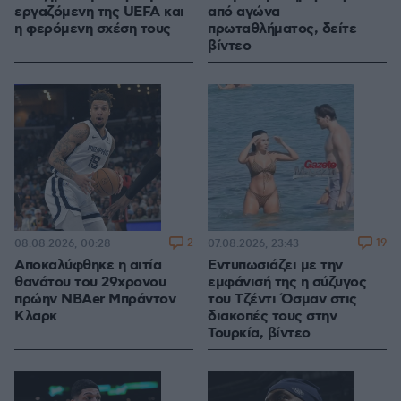
εργαζόμενη της UEFA και
από αγώνα
η φερόμενη σχέση τους
πρωταθλήματος, δείτε
βίντεο
2
19
08.08.2026, 00:28
07.08.2026, 23:43
Αποκαλύφθηκε η αιτία
Εντυπωσιάζει με την
θανάτου του 29χρονου
εμφάνισή της η σύζυγος
πρώην NBAer Μπράντον
του Τζέντι Όσμαν στις
Κλαρκ
διακοπές τους στην
Τουρκία, βίντεο