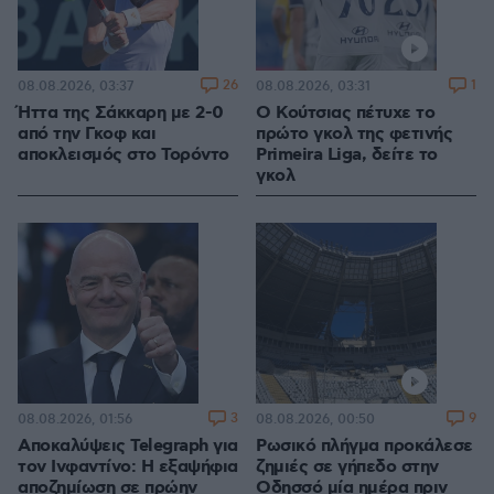
26
1
08.08.2026, 03:37
08.08.2026, 03:31
Ήττα της Σάκκαρη με 2-0
Ο Κούτσιας πέτυχε το
από την Γκοφ και
πρώτο γκολ της φετινής
αποκλεισμός στο Τορόντο
Primeira Liga, δείτε το
γκολ
3
9
08.08.2026, 01:56
08.08.2026, 00:50
Αποκαλύψεις Telegraph για
Ρωσικό πλήγμα προκάλεσε
τον Ινφαντίνο: Η εξαψήφια
ζημιές σε γήπεδο στην
αποζημίωση σε πρώην
Οδησσό μία ημέρα πριν