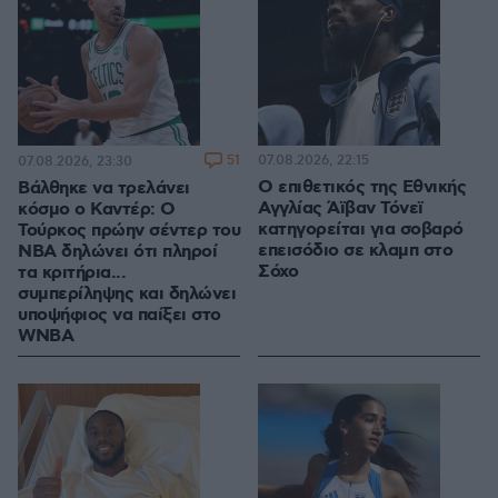
51
07.08.2026, 22:15
07.08.2026, 23:30
Ο επιθετικός της Εθνικής
Βάλθηκε να τρελάνει
Αγγλίας Άϊβαν Τόνεϊ
κόσμο ο Καντέρ: Ο
κατηγορείται για σοβαρό
Τούρκος πρώην σέντερ του
επεισόδιο σε κλαμπ στο
NBA δηλώνει ότι πληροί
Σόχο
τα κριτήρια...
συμπερίληψης και δηλώνει
υποψήφιος να παίξει στο
WNBA