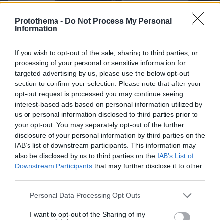
Protothema -
Do Not Process My Personal
Information
If you wish to opt-out of the sale, sharing to third parties, or
processing of your personal or sensitive information for
targeted advertising by us, please use the below opt-out
section to confirm your selection. Please note that after your
opt-out request is processed you may continue seeing
interest-based ads based on personal information utilized by
us or personal information disclosed to third parties prior to
your opt-out. You may separately opt-out of the further
08.08.2026, 09:31
disclosure of your personal information by third parties on the
Κυριάκος Μητσοτάκης: Το πρώτο μου και το
IAB’s list of downstream participants. This information may
αγαπημένο μου αυτοκίνητο
also be disclosed by us to third parties on the
IAB’s List of
Downstream Participants
that may further disclose it to other
third parties.
Please note that this website/app uses one or more Google
Personal Data Processing Opt Outs
services and may gather and store information including but
not limited to your visit or usage behaviour. You may click to
I want to opt-out of the Sharing of my