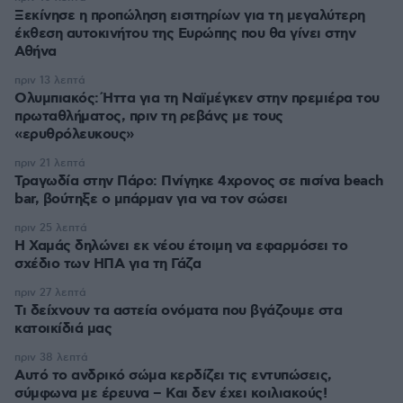
Ξεκίνησε η προπώληση εισιτηρίων για τη μεγαλύτερη
έκθεση αυτοκινήτου της Ευρώπης που θα γίνει στην
Αθήνα
πριν 13 λεπτά
Ολυμπιακός: Ήττα για τη Ναϊμέγκεν στην πρεμιέρα του
πρωταθλήματος, πριν τη ρεβάνς με τους
«ερυθρόλευκους»
πριν 21 λεπτά
Τραγωδία στην Πάρο: Πνίγηκε 4χρονος σε πισίνα beach
bar, βούτηξε ο μπάρμαν για να τον σώσει
πριν 25 λεπτά
Η Χαμάς δηλώνει εκ νέου έτοιμη να εφαρμόσει το
σχέδιο των ΗΠΑ για τη Γάζα
πριν 27 λεπτά
Τι δείχνουν τα αστεία ονόματα που βγάζουμε στα
κατοικίδιά μας
πριν 38 λεπτά
Αυτό το ανδρικό σώμα κερδίζει τις εντυπώσεις,
σύμφωνα με έρευνα – Και δεν έχει κοιλιακούς!