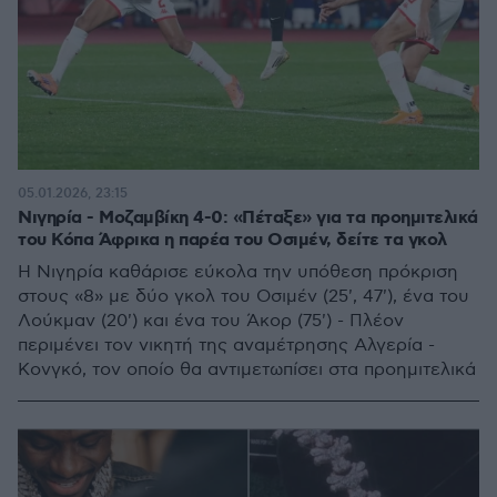
05.01.2026, 23:15
Νιγηρία - Μοζαμβίκη 4-0: «Πέταξε» για τα προημιτελικά
του Κόπα Άφρικα η παρέα του Οσιμέν, δείτε τα γκολ
Η Νιγηρία καθάρισε εύκολα την υπόθεση πρόκριση
στους «8» με δύο γκολ του Οσιμέν (25', 47'), ένα του
Λούκμαν (20') και ένα του Άκορ (75') - Πλέον
περιμένει τον νικητή της αναμέτρησης Αλγερία -
Κονγκό, τον οποίο θα αντιμετωπίσει στα προημιτελικά