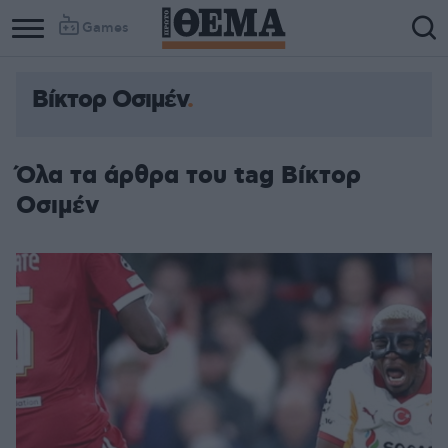
Games
Βίκτορ Οσιμέν
Column
Column
1
2
Όλα τα άρθρα του tag Βίκτορ
Οσιμέν