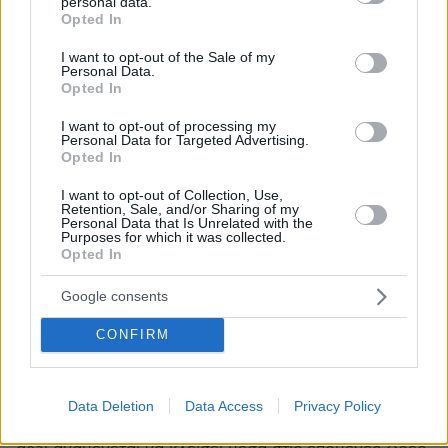
personal data.
grant or deny consent to Google and its third-party tags to
Opted In
use your data for below specified purposes in below Google
consent section.
I want to opt-out of the Sale of my
Personal Data.
Opted In
I want to opt-out of processing my
Personal Data for Targeted Advertising.
Opted In
I want to opt-out of Collection, Use,
Retention, Sale, and/or Sharing of my
Personal Data that Is Unrelated with the
Purposes for which it was collected.
Opted In
Google consents
CONFIRM
2
17.07.2024, 12:04
Ένα βήμα από την Παρί Σεν Ζερμέν ο Βίκτορ Οσιμέν με
ετήσιο μισθό 12 εκατ. ευρώ
Data Deletion
Data Access
Privacy Policy
Πρωινό ρεπορτάζ της «Il Mattino» αναφέρει πως το