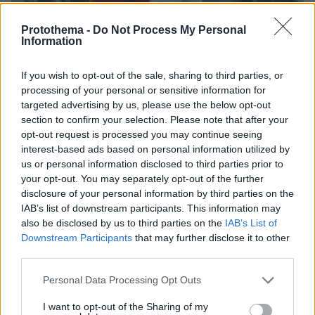
Protothema -
Do Not Process My Personal
Information
If you wish to opt-out of the sale, sharing to third parties, or
processing of your personal or sensitive information for
targeted advertising by us, please use the below opt-out
section to confirm your selection. Please note that after your
opt-out request is processed you may continue seeing
2
31.08.2024, 10:01
interest-based ads based on personal information utilized by
Ο Όσιμεν έμεινε και κινδυνεύει να μην παίξει μέχρι τον
us or personal information disclosed to third parties prior to
Ιανουάριο
your opt-out. You may separately opt-out of the further
Ο Νιγηριανός επιθετικός βρισκόταν σε συνεχείς
disclosure of your personal information by third parties on the
διαπραγματεύσεις τόσο με την Τσέλσι όσο και με την
IAB’s list of downstream participants. This information may
Αλ Αχλί
also be disclosed by us to third parties on the
IAB’s List of
Downstream Participants
that may further disclose it to other
third parties.
Please note that this website/app uses one or more Google
Personal Data Processing Opt Outs
services and may gather and store information including but
not limited to your visit or usage behaviour. You may click to
I want to opt-out of the Sharing of my