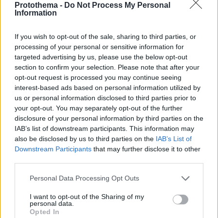
Protothema -
Do Not Process My Personal
Γεύμα Αλαβάνου - Λαφαζάνη στα Ιλίσια
Information
Οι δυο πολιτικοί βρίσκονται σε γνωστό μαγειρείο της
περιοχής - Απόλαυσαν μεζέδες κι έκατσαν μαζί με
If you wish to opt-out of the sale, sharing to third parties, or
φίλους
processing of your personal or sensitive information for
targeted advertising by us, please use the below opt-out
section to confirm your selection. Please note that after your
opt-out request is processed you may continue seeing
interest-based ads based on personal information utilized by
us or personal information disclosed to third parties prior to
your opt-out. You may separately opt-out of the further
disclosure of your personal information by third parties on the
IAB’s list of downstream participants. This information may
also be disclosed by us to third parties on the
IAB’s List of
Downstream Participants
that may further disclose it to other
third parties.
Please note that this website/app uses one or more Google
Personal Data Processing Opt Outs
services and may gather and store information including but
not limited to your visit or usage behaviour. You may click to
I want to opt-out of the Sharing of my
personal data.
grant or deny consent to Google and its third-party tags to
Opted In
use your data for below specified purposes in below Google