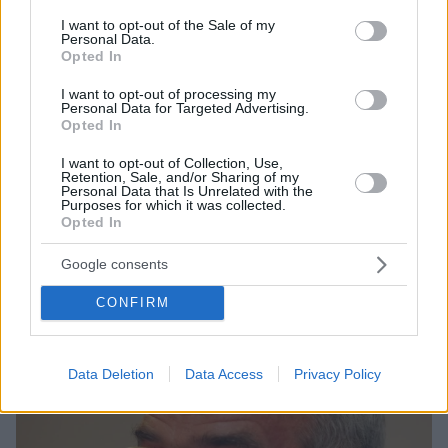
consent section.
I want to opt-out of the Sale of my
Personal Data.
Opted In
I want to opt-out of processing my
Personal Data for Targeted Advertising.
Opted In
14
09.07.2020, 13:06
Αλαβάνος (Θέμα 104,6): «Κανείς αντίπαλος δεν έκανε
I want to opt-out of Collection, Use,
Retention, Sale, and/or Sharing of my
τόσο μεγάλη ζημιά στην Αριστερά όσο ο ΣΥΡΙΖΑ»
Personal Data that Is Unrelated with the
Purposes for which it was collected.
«Το πλήγμα στο σπίτι σου έρχεται μέσα από το σπίτι
Opted In
σου» τόνισε ο πρώην πρόεδρος του Συνασπισμού
Google consents
CONFIRM
Data Deletion
Data Access
Privacy Policy