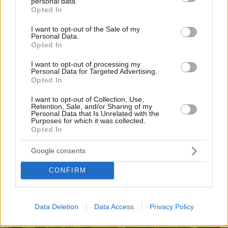
personal data.
grant or deny consent to Google and its third-party tags to
Opted In
use your data for below specified purposes in below Google
consent section.
I want to opt-out of the Sale of my
Personal Data.
Opted In
I want to opt-out of processing my
Personal Data for Targeted Advertising.
Opted In
I want to opt-out of Collection, Use,
Retention, Sale, and/or Sharing of my
Personal Data that Is Unrelated with the
Purposes for which it was collected.
Opted In
34
02.02.2024, 07:33
Νιόπαντρη δασκάλα από την Αϊόβα ομολόγησε ότι
Google consents
κακοποιούσε σεξουαλικά έφηβους 13 και 14 ετών
Ο σύζυγος της 24χρονης έμαθε για το σκοτεινό
CONFIRM
παρελθόν της έναν μήνα μετά τον γάμο τους και
κατέθεσε αίτηση διαζυγίου
Data Deletion
Data Access
Privacy Policy