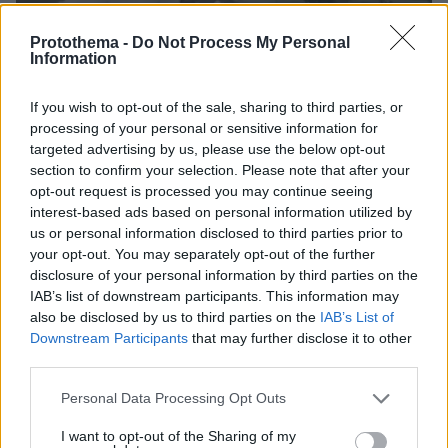
Protothema -
Do Not Process My Personal
Information
22.05.2024, 08:58
If you wish to opt-out of the sale, sharing to third parties, or
Ανεμοστρόβιλος στην Αϊόβα προκάλεσε μεγάλες
processing of your personal or sensitive information for
καταστροφές και τον θάνατο ανθρώπων - Δείτε βίντεο
targeted advertising by us, please use the below opt-out
section to confirm your selection. Please note that after your
Δεν ανακοινώθηκε απολογισμός νεκρών και δήλωσε
opt-out request is processed you may continue seeing
ότι αριθμοί μπορεί να μην είναι διαθέσιμοι πριν από
interest-based ads based on personal information utilized by
σήμερα - Τουλάχιστον 12 τραυματίες
us or personal information disclosed to third parties prior to
your opt-out. You may separately opt-out of the further
disclosure of your personal information by third parties on the
IAB’s list of downstream participants. This information may
also be disclosed by us to third parties on the
IAB’s List of
Downstream Participants
that may further disclose it to other
third parties.
Please note that this website/app uses one or more Google
Personal Data Processing Opt Outs
services and may gather and store information including but
not limited to your visit or usage behaviour. You may click to
I want to opt-out of the Sharing of my