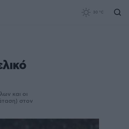
30
°C
ελικό
λων και οι
άταση) στον