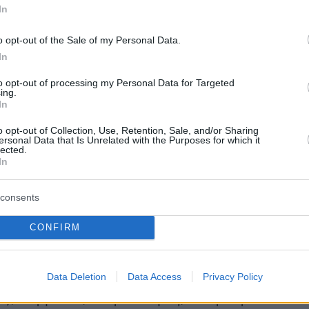
In
 0-1 (απόκρουση Μπράβο)
o opt-out of the Sale of my Personal Data.
-2
In
-2 (απόκρουση Μπράβο)
to opt-out of processing my Personal Data for Targeted
τσες 0-3
ing.
In
o opt-out of Collection, Use, Retention, Sale, and/or Sharing
ersonal Data that Is Unrelated with the Purposes for which it
lected.
In
consents
(απόκρουση Μπράβο)
CONFIRM
(Φερνάντο Σάντος): Ρουί Πατρίσιο, Φόντε,
Data Deletion
Data Access
Privacy Policy
ες, Ελισέου, Σεντρίκ Σοάρες, Αντριέν Σίλβα
ιο), Καρβάλιο, Αντρέ Γκόμες, Μπερνάρντο