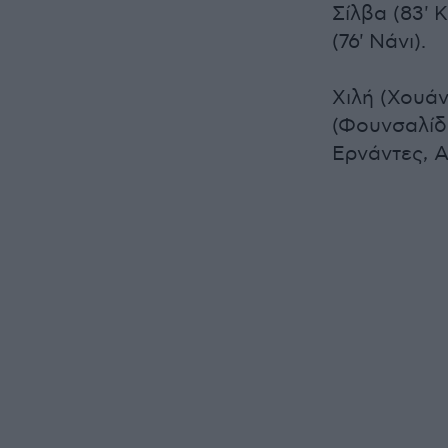
Σίλβα (83' 
(76' Νάνι).
Χιλή (Χουάν
(Φουνσαλίδα
Ερνάντες, Α