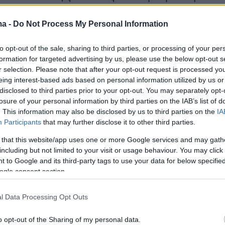
 ήρθε το διπλό δοκάρι για τους
άνους, με την βολίδα του Βιδάλ να τραντάζει
ma -
Do Not Process My Personal Information
 δοκάρι και τον Ροδρίγκες να σημαδεύει στο
to opt-out of the sale, sharing to third parties, or processing of your per
ολομόναχος.
formation for targeted advertising by us, please use the below opt-out s
r selection. Please note that after your opt-out request is processed y
αμε στα πέναλτι, όπου ναι μεν ο Μπράβο
eing interest-based ads based on personal information utilized by us or
disclosed to third parties prior to your opt-out. You may separately opt-
 σωστές γωνίες, αλλά και οι Κουαρέσμα,
losure of your personal information by third parties on the IAB’s list of
άνι είχαν πολύ άσχημες εμπνεύσεις και ειδικά
. This information may also be disclosed by us to third parties on the
IA
ος, επιτρέποντας στους Χιλιανούς να
Participants
that may further disclose it to other third parties.
ν το τρόπαιο απέναντι στον νικητή του άλλου
 that this website/app uses one or more Google services and may gath
της Πέμπτης (Γερμανία-Μεξικό).
including but not limited to your visit or usage behaviour. You may click 
 to Google and its third-party tags to use your data for below specifi
ogle consent section.
..
l Data Processing Opt Outs
o opt-out of the Sharing of my personal data.