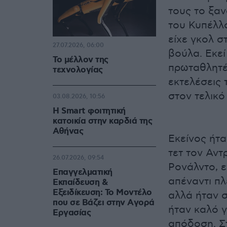
τους το ξαν
του Κυπέλλ
είχε γκολ σ
27.07.2026, 06:00
βούλα. Εκε
Το μέλλον της
πρωταθλητέ
τεχνολογίας
εκτελέσεις 
στον τελικό
03.08.2026, 10:56
Η Smart φοιτητική
κατοικία στην καρδιά της
Αθήνας
Εκείνος ήτα
τετ τον Αντ
26.07.2026, 09:54
Ρονάλντο, ε
Επαγγελματική
απέναντι πλ
Εκπαίδευση &
Εξειδίκευση: Το Mοντέλο
αλλά ήταν σ
που σε Bάζει στην Aγορά
ήταν καλό γ
Eργασίας
απόδοση. Στ