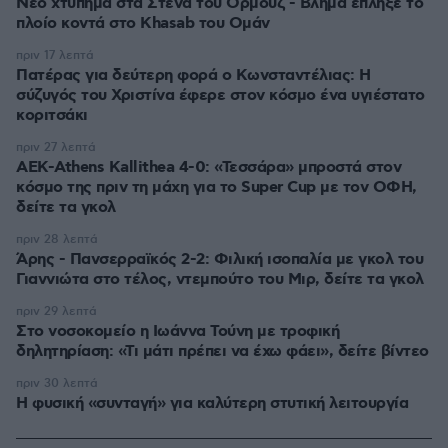
Νέο χτύπημα στα Στενά του Ορμούζ - Βλήμα έπληξε το
πλοίο κοντά στο Khasab του Ομάν
πριν 17 λεπτά
Πατέρας για δεύτερη φορά ο Κωνσταντέλιας: Η
σύζυγός του Χριστίνα έφερε στον κόσμο ένα υγιέστατο
κοριτσάκι
πριν 27 λεπτά
ΑΕΚ-Athens Kallithea 4-0: «Τεσσάρα» μπροστά στον
κόσμο της πριν τη μάχη για το Super Cup με τον ΟΦΗ,
δείτε τα γκολ
πριν 28 λεπτά
Άρης - Πανσερραϊκός 2-2: Φιλική ισοπαλία με γκολ του
Γιαννιώτα στο τέλος, ντεμπούτο του Μιρ, δείτε τα γκολ
πριν 29 λεπτά
Στο νοσοκομείο η Ιωάννα Τούνη με τροφική
δηλητηρίαση: «Τι μάτι πρέπει να έχω φάει», δείτε βίντεο
πριν 30 λεπτά
Η φυσική «συνταγή» για καλύτερη στυτική λειτουργία