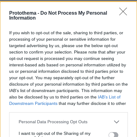
protothema.gr στο Google News
Ακολουθήστε το
Protothema -
Do Not Process My Personal
και μάθετε πρώτοι όλες τις ειδήσεις
Information
Ειδήσεις
Δείτε όλες τις τελευταίες
από την Ελλάδα
If you wish to opt-out of the sale, sharing to third parties, or
και τον Κόσμο, τη στιγμή που συμβαίνουν, στο
processing of your personal or sensitive information for
Protothema.gr
targeted advertising by us, please use the below opt-out
section to confirm your selection. Please note that after your
opt-out request is processed you may continue seeing
Thema Insights
interest-based ads based on personal information utilized by
us or personal information disclosed to third parties prior to
your opt-out. You may separately opt-out of the further
disclosure of your personal information by third parties on the
IAB’s list of downstream participants. This information may
also be disclosed by us to third parties on the
IAB’s List of
Downstream Participants
that may further disclose it to other
third parties.
Please note that this website/app uses one or more Google
Personal Data Processing Opt Outs
services and may gather and store information including but
not limited to your visit or usage behaviour. You may click to
I want to opt-out of the Sharing of my