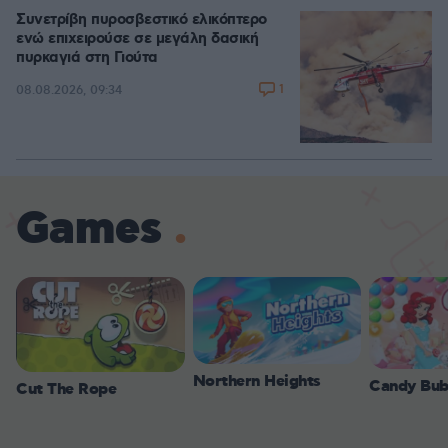
Συνετρίβη πυροσβεστικό ελικόπτερο
ενώ επιχειρούσε σε μεγάλη δασική
πυρκαγιά στη Γιούτα
1
08.08.2026, 09:34
Games
Northern Heights
Candy Bub
Cut The Rope