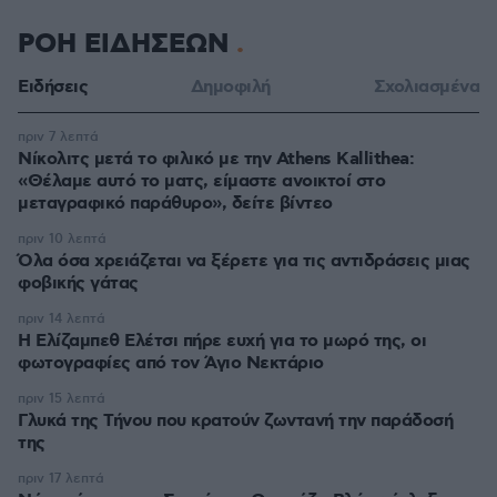
ΡΟΗ ΕΙΔΗΣΕΩΝ
Ειδήσεις
Δημοφιλή
Σχολιασμένα
πριν 7 λεπτά
Νίκολιτς μετά το φιλικό με την Athens Kallithea:
«Θέλαμε αυτό το ματς, είμαστε ανοικτοί στο
μεταγραφικό παράθυρο», δείτε βίντεο
πριν 10 λεπτά
Όλα όσα χρειάζεται να ξέρετε για τις αντιδράσεις μιας
φοβικής γάτας
πριν 14 λεπτά
Η Ελίζαμπεθ Ελέτσι πήρε ευχή για το μωρό της, οι
φωτογραφίες από τον Άγιο Νεκτάριο
πριν 15 λεπτά
Γλυκά της Τήνου που κρατούν ζωντανή την παράδοσή
της
πριν 17 λεπτά