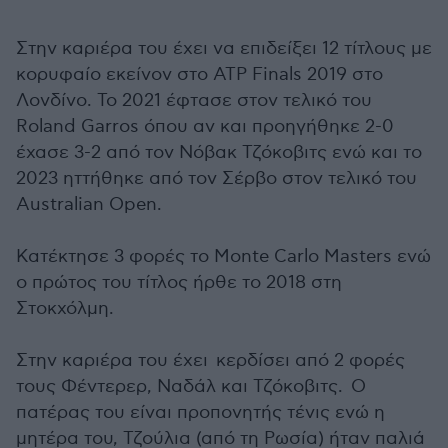
Στην καριέρα του έχει να επιδείξει 12 τίτλους με
κορυφαίο εκείνον στο ATP Finals 2019 στο
Λονδίνο. Το 2021 έφτασε στον τελικό του
Roland Garros όπου αν και προηγήθηκε 2-0
έχασε 3-2 από τον Νόβακ Τζόκοβιτς ενώ και το
2023 ηττήθηκε από τον Σέρβο στον τελικό του
Australian Open.
Κατέκτησε 3 φορές το Monte Carlo Masters ενώ
ο πρώτος του τίτλος ήρθε το 2018 στη
Στοκχόλμη.
Στην καριέρα του έχει κερδίσει από 2 φορές
τους Φέντερερ, Ναδάλ και Τζόκοβιτς. Ο
πατέρας του είναι προπονητής τένις ενώ η
μητέρα του, Τζούλια (από τη Ρωσία) ήταν παλιά