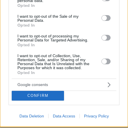
personal data.
grant or deny consent to Google and its third-party tags to
Opted In
use your data for below specified purposes in below Google
consent section.
I want to opt-out of the Sale of my
Personal Data.
Opted In
I want to opt-out of processing my
Personal Data for Targeted Advertising.
Opted In
I want to opt-out of Collection, Use,
Retention, Sale, and/or Sharing of my
03.08.2026, 11:06
Personal Data that Is Unrelated with the
Κάτι αλλάζει στον χάρτη της πανεπιστημιακής εκπαίδευσης
Purposes for which it was collected.
Opted In
στην Ελλάδα
Google consents
30.07.2026, 15:25
Εθνική Τράπεζα: Η κορυφαία επιλογή για τη χρηματοδότηση
CONFIRM
μεγάλων έργων
29.07.2026, 09:39
Data Deletion
Data Access
Privacy Policy
Διασκεδάζουμε υπεύθυνα, επιστρέφουμε με ασφάλεια