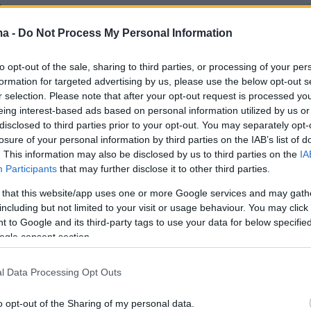
.
ma -
Do Not Process My Personal Information
ήμερα:
to opt-out of the sale, sharing to third parties, or processing of your per
formation for targeted advertising by us, please use the below opt-out s
α εισαγωγής στα ΑΕΙ: Πανελλαδικές με
r selection. Please note that after your opt-out request is processed y
ε τρία μαθήματα από την Α' λυκείου
eing interest-based ads based on personal information utilized by us or
disclosed to third parties prior to your opt-out. You may separately opt-
losure of your personal information by third parties on the IAB’s list of
ισόδιο μεταξύ Κωνσταντοπούλου και Φλώρου
. This information may also be disclosed by us to third parties on the
IA
λεια - «Με είπατε μαλ@@@@μένη;», δείτε
Participants
that may further disclose it to other third parties.
 that this website/app uses one or more Google services and may gath
including but not limited to your visit or usage behaviour. You may click 
χωρίς την Αλίκη Βουγιουκλάκη - Η δραματική
 to Google and its third-party tags to use your data for below specifi
ogle consent section.
μέτρηση και το τέλος της «εθνικής σταρ»
l Data Processing Opt Outs
o opt-out of the Sharing of my personal data.