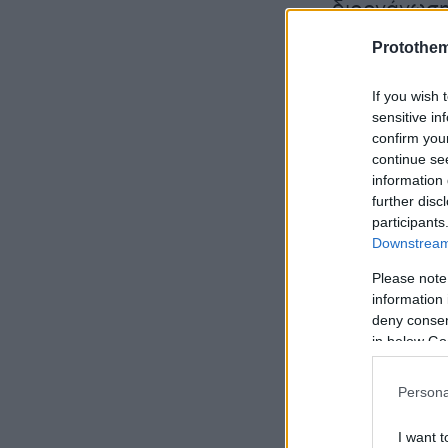
διοργάνωση
Protothe
Ειδήσεις σ
If you wish 
sensitive in
Νέο σύστημ
confirm you
εξετάσεις σ
continue se
information 
further disc
Βουλή: Επε
participants
στην Ολομέ
Downstream 
βίντεο
Please note
information 
29 χρόνια 
deny consent
in below Go
αντίστροφη 
Persona
I want t