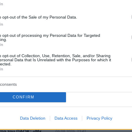
protothema.gr στο Google News
In
το
και μάθετε πρώτοι
εις
o opt-out of the Sale of my Personal Data.
Ειδήσεις
In
 τελευταίες
από την Ελλάδα και τον Κόσμο, τη
Protothema.gr
μβαίνουν, στο
to opt-out of processing my Personal Data for Targeted
ing.
In
o opt-out of Collection, Use, Retention, Sale, and/or Sharing
Ειδήσεις
Δημοφιλή
Σχολιασμέν
ΗΣΕΩΝ
ersonal Data that Is Unrelated with the Purposes for which it
lected.
In
πριν μία ώρα
ικίδια: Πώς
«Θα μπορούσε να συμβεί
consents
 παιδιά να τα
σύντομα»: Αισιόδοξος ξανά ο
Τραμπ για το τέλος του πολέμου με
CONFIRM
το Ιράν, «δεν νομίζω ότι μπορούν ν
αντέξουν πολύ ακόμα»
ο 30χρονη μετά από
έφυρα της Χαλκίδας
06.08.2026, 23:43
Data Deletion
Data Access
Privacy Policy
Διακοπές στη Σίκινο
ήττα του ΠΑΟΚ: «Με
06.08.2026, 23:42