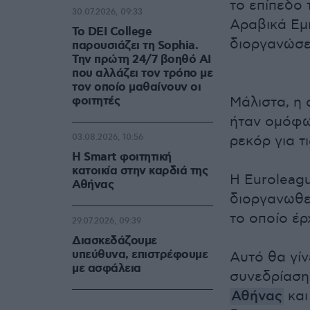
το επίπεδο
30.07.2026, 09:33
Αραβικά Εμ
Το DEI College
διοργανώσε
παρουσιάζει τη Sophia.
Την πρώτη 24/7 βοηθό AI
που αλλάζει τον τρόπο με
τον οποίο μαθαίνουν οι
φοιτητές
Μάλιστα, η
ήταν ομόφω
03.08.2026, 10:56
ρεκόρ για τ
Η Smart φοιτητική
κατοικία στην καρδιά της
Η Euroleagu
Αθήνας
διοργανωθεί
το οποίο έρ
29.07.2026, 09:39
Διασκεδάζουμε
υπεύθυνα, επιστρέφουμε
Αυτό θα γίν
με ασφάλεια
συνεδρίαση
Αθήνας
και