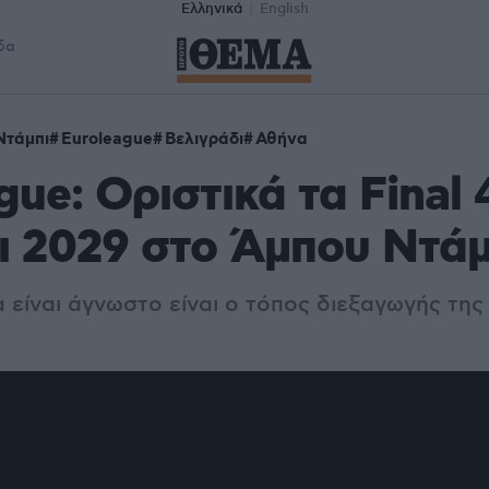
Ελληνικά
English
δα
Ντάμπι
Euroleague
Βελιγράδι
Αθήνα
gue: Οριστικά τα Final 
ι 2029 στο Άμπου Ντάμ
 είναι άγνωστο είναι ο τόπος διεξαγωγής τη