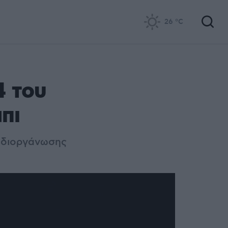
26
°C
4 του
πι
ς διοργάνωσης