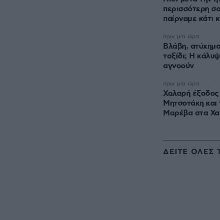
περισσότερη σ
παίρναμε κάτι 
πριν μία ώρα
Βλάβη, ατύχημα
ταξίδι; Η κάλυψ
αγνοούν
πριν μία ώρα
Χαλαρή έξοδος 
Μητσοτάκη και 
Μαρέβα στα Χα
ΔΕΙΤΕ ΟΛΕΣ 