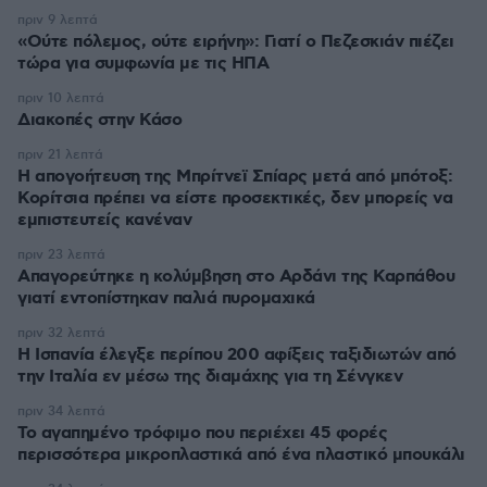
πριν 9 λεπτά
«Ούτε πόλεμος, ούτε ειρήνη»: Γιατί ο Πεζεσκιάν πιέζει
τώρα για συμφωνία με τις ΗΠΑ
πριν 10 λεπτά
Διακοπές στην Κάσο
πριν 21 λεπτά
Η απογοήτευση της Μπρίτνεϊ Σπίαρς μετά από μπότοξ:
Κορίτσια πρέπει να είστε προσεκτικές, δεν μπορείς να
εμπιστευτείς κανέναν
πριν 23 λεπτά
Απαγορεύτηκε η κολύμβηση στο Αρδάνι της Καρπάθου
γιατί εντοπίστηκαν παλιά πυρομαχικά
πριν 32 λεπτά
Η Ισπανία έλεγξε περίπου 200 αφίξεις ταξιδιωτών από
την Ιταλία εν μέσω της διαμάχης για τη Σένγκεν
πριν 34 λεπτά
Το αγαπημένο τρόφιμο που περιέχει 45 φορές
περισσότερα μικροπλαστικά από ένα πλαστικό μπουκάλι