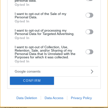
personal data.
grant or deny consent to Google and its third-party tags to
Opted In
use your data for below specified purposes in below Google
consent section.
I want to opt-out of the Sale of my
Νεαρός Παλαιστίνιος κλείδωσε
Personal Data.
ανήλικη στο σπίτι του στα Χανιά, την
Opted In
έσωσαν οι φωνές της
I want to opt-out of processing my
68
09.08.2026, 10:38
Personal Data for Targeted Advertising.
Opted In
I want to opt-out of Collection, Use,
Retention, Sale, and/or Sharing of my
Personal Data that Is Unrelated with the
Purposes for which it was collected.
Βασιλική κηδεία προβλέπεται για τον
Opted In
πρίγκιπα Άντριου όταν πεθάνει παρά
την αποκαθήλωσή του, αντιδράσεις
για το «μυστικό σχέδιο»
Google consents
16
09.08.2026, 08:01
CONFIRM
Data Deletion
Data Access
Privacy Policy
Η Βαλέρια Χοψονίδου βάφτισε τον γιο
της στη Βουλιαγμένη, δείτε