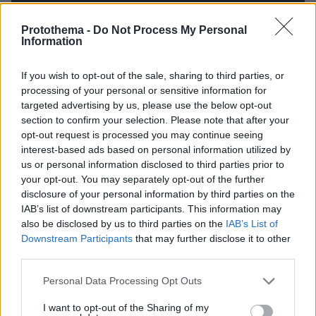
09.08.2026, 12:09
Protothema -
Do Not Process My Personal
Information
Νέα ανάφλεξη στη Μέση Ανατολή: Οι Χούθι
χτύπησαν εγκατάσταση της Aramco, το Ιράν βάζει
πιο σκληρούς όρους για τα Στενά του Ορμούζ
If you wish to opt-out of the sale, sharing to third parties, or
processing of your personal or sensitive information for
targeted advertising by us, please use the below opt-out
Το σπίτι του τρόμου στο Άινταχο: Η
section to confirm your selection. Please note that after your
νύχτα που τέσσερις φοιτητές
opt-out request is processed you may continue seeing
δολοφονήθηκαν μέσα σε λίγα λεπτά
interest-based ads based on personal information utilized by
us or personal information disclosed to third parties prior to
25
09.08.2026, 08:33
your opt-out. You may separately opt-out of the further
disclosure of your personal information by third parties on the
IAB’s list of downstream participants. This information may
also be disclosed by us to third parties on the
IAB’s List of
Downstream Participants
that may further disclose it to other
Οι τελευταίες μέρες της 49χρονης
TikToker που διαγνώστηκε με
third parties.
Αλτσχάιμερ και επέλεξε την ιατρικώς
Please note that this website/app uses one or more Google
υποβοηθούμενη αυτοκτονία
Personal Data Processing Opt Outs
services and may gather and store information including but
09.08.2026, 12:07
not limited to your visit or usage behaviour. You may click to
I want to opt-out of the Sharing of my