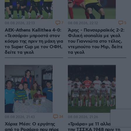
7
5
08.08.2026, 22:13
08.08.2026, 22:12
ΑΕΚ-Athens Kallithea 4-0:
Άρης - Πανσερραϊκός 2-2:
«Τεσσάρα» μπροστά στον
Φιλική ισοπαλία με γκολ
κόσμο της πριν τη μάχη για
του Γιαννιώτα στο τέλος,
το Super Cup με τον ΟΦΗ,
ντεμπούτο του Μιρ, δείτε
δείτε τα γκολ
τα γκολ
34
2
08.08.2026, 21:43
08.08.2026, 21:26
Χόρχε Μέσι: Ο εργάτης
«Τριάρα» με 11 αλλαγές για
από το Ροσάριο που πήρε
την ΤΣΣΚΑ 1948 πριν τη