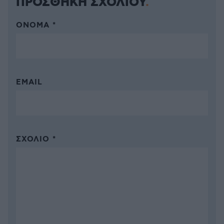
ΠΡΟΣΘΗΚΗ ΣΧΟΛΙΟΥ
ΌΝΟΜΑ *
EMAIL
ΣΧΌΛΙΟ *