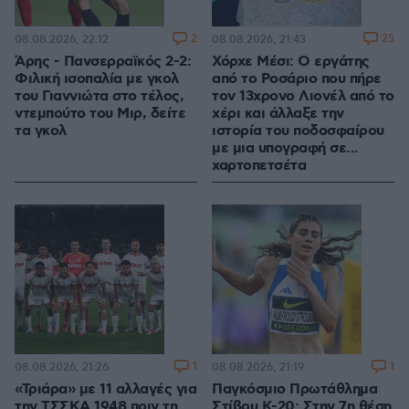
2
25
08.08.2026, 22:12
08.08.2026, 21:43
Άρης - Πανσερραϊκός 2-2:
Χόρχε Μέσι: Ο εργάτης
Φιλική ισοπαλία με γκολ
από το Ροσάριο που πήρε
του Γιαννιώτα στο τέλος,
τον 13χρονο Λιονέλ από το
ντεμπούτο του Μιρ, δείτε
χέρι και άλλαξε την
τα γκολ
ιστορία του ποδοσφαίρου
με μια υπογραφή σε...
χαρτοπετσέτα
1
1
08.08.2026, 21:26
08.08.2026, 21:19
«Τριάρα» με 11 αλλαγές για
Παγκόσμιο Πρωτάθλημα
την ΤΣΣΚΑ 1948 πριν τη
Στίβου Κ-20: Στην 7η θέση