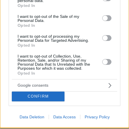
από μέλη του κόμματος
personal data.
grant or deny consent to Google and its third-party tags to
Opted In
use your data for below specified purposes in below Google
41
08.08.2026, 20:05
consent section.
I want to opt-out of the Sale of my
Personal Data.
Opted In
Πατέρας για δεύτερη φορά ο
Κωνσταντέλιας: Η σύζυγός του
I want to opt-out of processing my
Χριστίνα έφερε στον κόσμο ένα
Personal Data for Targeted Advertising.
υγιέστατο κοριτσάκι
Opted In
69
08.08.2026, 22:23
I want to opt-out of Collection, Use,
Retention, Sale, and/or Sharing of my
Personal Data that Is Unrelated with the
Purposes for which it was collected.
Opted In
Τραγωδία στην Πάρο: Πνίγηκε
4χρονος σε πισίνα beach bar, βούτηξε
Google consents
ο μπάρμαν για να τον σώσει
CONFIRM
101
08.08.2026, 19:36
Data Deletion
Data Access
Privacy Policy