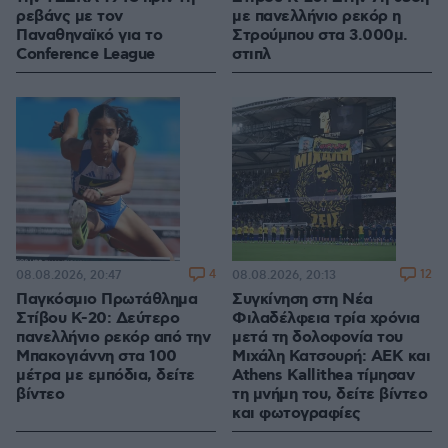
ρεβάνς με τον
με πανελλήνιο ρεκόρ η
Παναθηναϊκό για το
Στρούμπου στα 3.000μ.
Conference League
στιπλ
4
12
08.08.2026, 20:47
08.08.2026, 20:13
Παγκόσμιο Πρωτάθλημα
Συγκίνηση στη Νέα
Στίβου Κ-20: Δεύτερο
Φιλαδέλφεια τρία χρόνια
πανελλήνιο ρεκόρ από την
μετά τη δολοφονία του
Μπακογιάννη στα 100
Μιχάλη Κατσουρή: ΑΕΚ και
μέτρα με εμπόδια, δείτε
Athens Kallithea τίμησαν
βίντεο
τη μνήμη του, δείτε βίντεο
και φωτογραφίες