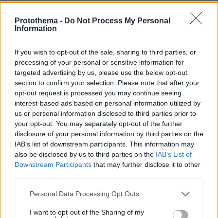
Για ανθρωποκτονία από αμέλεια
Protothema -
Do Not Process My Personal
κατηγορούνται οι γονείς του 4χρονου
Information
και ο ιδιοκτήτης του beach bar στην
Πάρο: Πώς έγινε η τραγωδία
If you wish to opt-out of the sale, sharing to third parties, or
96
08.08.2026, 21:22
processing of your personal or sensitive information for
targeted advertising by us, please use the below opt-out
section to confirm your selection. Please note that after your
opt-out request is processed you may continue seeing
Οι «Πράσινες Μπότες»: 30 χρόνια
interest-based ads based on personal information utilized by
μετά, το Έβερεστ μπορεί να δώσει
us or personal information disclosed to third parties prior to
πίσω έναν από τους νεκρούς του
your opt-out. You may separately opt-out of the further
19
08.08.2026, 21:49
disclosure of your personal information by third parties on the
IAB’s list of downstream participants. This information may
also be disclosed by us to third parties on the
IAB’s List of
Downstream Participants
that may further disclose it to other
third parties.
Συνδικαλιστής ψαράς που αποχώρησε
από την Ελπίδα της Καρυστιανού, της
Please note that this website/app uses one or more Google
Personal Data Processing Opt Outs
ζητά να τον προστατέψει:
services and may gather and store information including but
Καταγγέλλει μεθοδευμένη σπίλωση
not limited to your visit or usage behaviour. You may click to
I want to opt-out of the Sharing of my