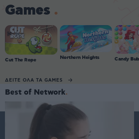
Games
Northern Heights
Candy Bub
Cut The Rope
ΔΕΙΤΕ ΟΛΑ ΤΑ GAMES
Best of Network