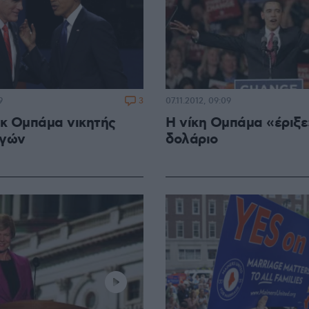
3
9
07.11.2012, 09:09
κ Ομπάμα νικητής
Η νίκη Ομπάμα «έριξε
ογών
δολάριο