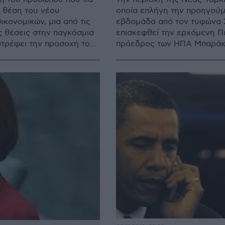
η θέση του νέου
οποία επλήγη την προηγού
κονομικών, μια από τις
εβδομάδα από τον τυφώνα Σ
ς θέσεις στην παγκόσμια
επισκεφθεί την ερχόμενη Π
στρέφει την προσοχή του
πρόεδρος των ΗΠΑ Μπαρά
 των ΗΠΑ, Μπαράκ
ά την επιτυχία της
ς του στον Λευκό Οίκο