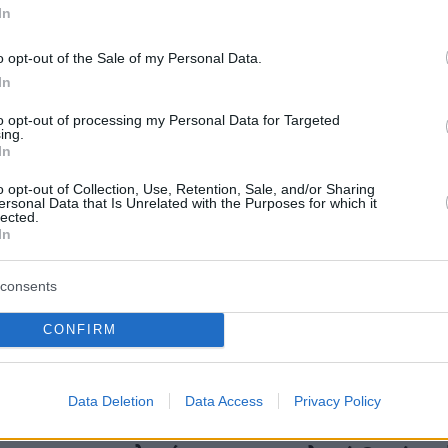
νίκη κυριών στις
Τι είπαν Μέρκελ και Ολ
In
κές εκλογές του
την επανεκλογή Ομπά
o opt-out of the Sale of my Personal Data.
Οι ηγέτες της Γερμανίας, τη
και της Βρετανίας συνεχάρ
In
 υψηλό ρεκόρ βρίσκεται ο
Αμερικανό πρόεδρο για την
ν γυναικών που κέρδισαν
to opt-out of processing my Personal Data for Targeted
επανεκλογή του - Ο ΥΠΕΞ 
Γερουσία των ΗΠΑ, έπειτα
ing.
Γερμανίας Γκουίντο Βέστερ
ογές της 6ης Νοεμβρίου...
In
θεωρεί την νίκη Ομπαμα «ε
o opt-out of Collection, Use, Retention, Sale, and/or Sharing
δημοσιονομικής εξυγίανσης
ersonal Data that Is Unrelated with the Purposes for which it
ΗΠΑ...
lected.
In
consents
CONFIRM
Data Deletion
Data Access
Privacy Policy
07.11.2012, 11:11
ι-μουν συγχαίρει τον
«Αηδιαστική αδικία» 