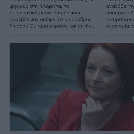
ψήφους στη Φλόριντα, τα
αναλάβει τ
αμερικανικά μέσα ενημέρωσης
υπουργού Οι
προέβλεψαν απόψε ότι ο πρόεδρος
ισχυρότερε
Μπαράκ Ομπάμα κέρδισε και αυτήν
οικονομία, 
την πολιτεία, τέσσερις ημέρες
ο πρόεδρος
αφότου ανακηρύχθηκε νικητής των
Ομπάμα, μετ
προεδρικών εκλογών.
επανεκλογή