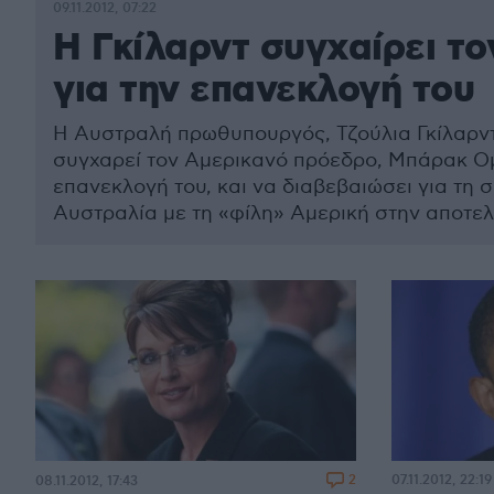
09.11.2012, 07:22
Η Γκίλαρντ συγχαίρει τ
για την επανεκλογή του
Η Αυστραλή πρωθυπουργός, Τζούλια Γκίλαρντ
συγχαρεί τον Αμερικανό πρόεδρο, Μπάρακ Ομ
επανεκλογή του, και να διαβεβαιώσει για τη 
Αυστραλία με τη «φίλη» Αμερική στην αποτε
αντιμετώπιση των οικονομικών θεμάτων που 
διεθνή κοινότητα, τη διεθνή ασφάλεια και την
2
07.11.2012, 22:19
08.11.2012, 17:43