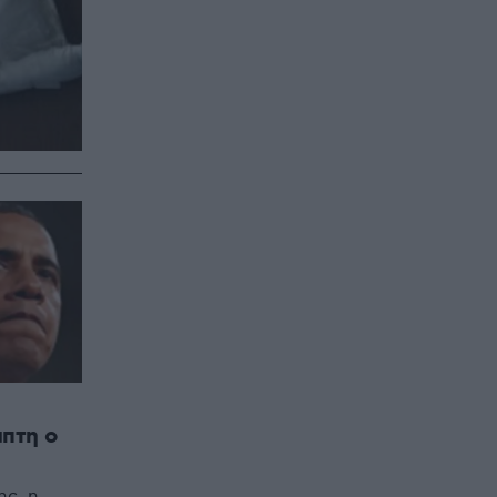
πτη ο
ης, η