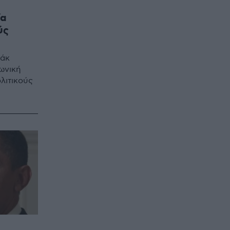
ία
ύς
άκ
ωνική
λιτικούς