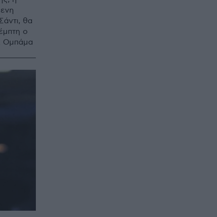
μενη
άντι, θα
έμπτη ο
κ Ομπάμα