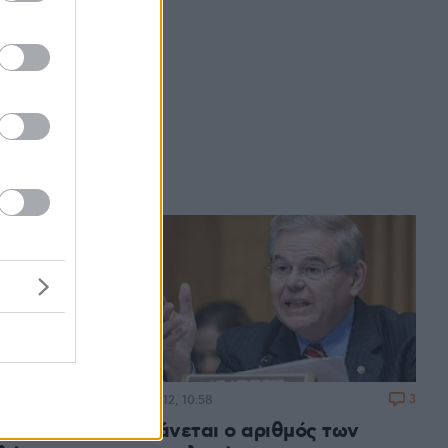
άντ για
μα
ς Γαλλίας
ησαν τον
της
βέλε
υκαιρία»
 των
9
3
07.11.2012, 10:58
η
Αυξάνεται ο αριθμός των