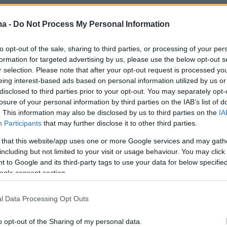
 για τον περιορισμό
Οι διχασμένες πολιτείε
μματος το πρώτο
Αμερικής
ma -
Do Not Process My Personal Information
α» του Ομπάμα
Με τον εύγλωττο αυτό τίτλο 
αμερικανική εφημερίδα «N
εγάλο στοίχημα του
to opt-out of the sale, sharing to third parties, or processing of your per
Times» σχολιάζει το εκλογι
formation for targeted advertising by us, please use the below opt-out s
 προέδρου αμέσως μετά
αποτέλεσμα στις ΗΠΑ σύμφ
r selection. Please note that after your opt-out request is processed y
ογή του είναι η
eing interest-based ads based on personal information utilized by us or
το οποίο, ο νικητής Μπαρά
και κυρίως στο Κογκρέσο
disclosed to third parties prior to your opt-out. You may separately opt-
προηγήθηκε του αντιπάλου 
losure of your personal information by third parties on the IAB’s list of
μία μονάδα.
. This information may also be disclosed by us to third parties on the
IA
Participants
that may further disclose it to other third parties.
 that this website/app uses one or more Google services and may gath
including but not limited to your visit or usage behaviour. You may click 
 to Google and its third-party tags to use your data for below specifi
ogle consent section.
l Data Processing Opt Outs
07.11.2012, 11:50
o opt-out of the Sharing of my personal data.