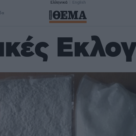
Ελληνικά
English
δα
ικές Εκλογ