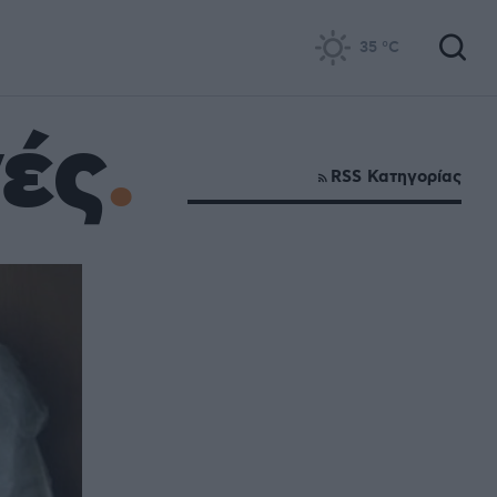
35
°C
ές
RSS Κατηγορίας