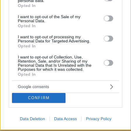
personal data.
grant or deny consent to Google and its third-party tags to
Opted In
Ποια μιλαει για επίπεδο
use your data for below specified purposes in below Google
13.05.2026, 12:30
consent section.
I want to opt-out of the Sale of my
Λυπήσου μας κυρία
Personal Data.
Opted In
ΑΠΑΝΤΗΣΗ
I want to opt-out of processing my
Personal Data for Targeted Advertising.
Opted In
ΦΟΡΤΩΣΗ ΠΕΡΙΣΣΟΤΕΡΩΝ ΣΧΟΛΙΩΝ
I want to opt-out of Collection, Use,
Retention, Sale, and/or Sharing of my
Personal Data that Is Unrelated with the
Purposes for which it was collected.
ΠΡΟΣΘΗΚΗ ΣΧΟΛΙΟΥ
Opted In
Google consents
ΌΝΟΜΑ *
CONFIRM
Data Deletion
Data Access
Privacy Policy
EMAIL