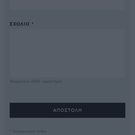
ΣΧΌΛΙΟ *
Απομένουν
2500
χαρακτήρες
* Υποχρεωτικά πεδία