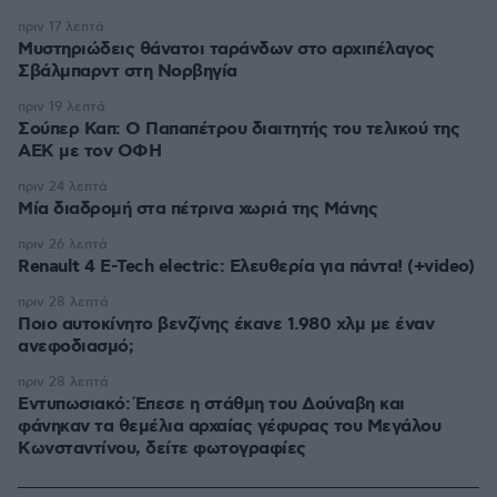
πριν 17 λεπτά
Μυστηριώδεις θάνατοι ταράνδων στο αρχιπέλαγος
Σβάλμπαρντ στη Νορβηγία
πριν 19 λεπτά
Σούπερ Καπ: Ο Παπαπέτρου διαιτητής του τελικού της
ΑΕΚ με τον ΟΦΗ
πριν 24 λεπτά
Μία διαδρομή στα πέτρινα χωριά της Μάνης
πριν 26 λεπτά
Renault 4 E-Tech electric: Ελευθερία για πάντα! (+video)
πριν 28 λεπτά
Ποιο αυτοκίνητο βενζίνης έκανε 1.980 χλμ με έναν
ανεφοδιασμό;
πριν 28 λεπτά
Εντυπωσιακό: Έπεσε η στάθμη του Δούναβη και
φάνηκαν τα θεμέλια αρχαίας γέφυρας του Μεγάλου
Κωνσταντίνου, δείτε φωτογραφίες