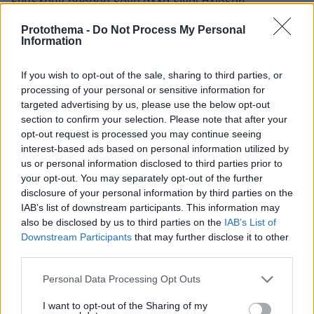
επιτελούν σοβαρό έργο,αλλά ειναι θλιβερή
μειοψηφία.
Protothema -
Do Not Process My Personal
ΑΠΑΝΤΗΣΗ
Information
@
If you wish to opt-out of the sale, sharing to third parties, or
13.05.2026, 14:21
processing of your personal or sensitive information for
Και τα δύο τινά συμβαίνουν αγαπητέ! Το ένα δεν
targeted advertising by us, please use the below opt-out
αναιρεί το άλλο! Πόσο δίκιο έχεις!
section to confirm your selection. Please note that after your
ΑΠΑΝΤΗΣΗ
opt-out request is processed you may continue seeing
interest-based ads based on personal information utilized by
us or personal information disclosed to third parties prior to
your opt-out. You may separately opt-out of the further
disclosure of your personal information by third parties on the
Αυτό
IAB’s list of downstream participants. This information may
also be disclosed by us to third parties on the
IAB’s List of
13.05.2026, 12:36
Downstream Participants
that may further disclose it to other
που είπε είναι πολύ εύστοχο και μακάρι να το είχε πει
third parties.
άλλος, γιατί τώρα λόγω του ότι το είπε η Ακρίτα
μπορεί αυτό να απορρίπτεται χωρίς κριτική σκέψη.
Please note that this website/app uses one or more Google
Personal Data Processing Opt Outs
ΑΠΑΝΤΗΣΗ
services and may gather and store information including but
not limited to your visit or usage behaviour. You may click to
I want to opt-out of the Sharing of my