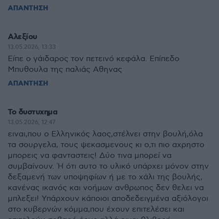
ΑΠΑΝΤΗΣΗ
Αλεξίου
13.05.2026, 13:33
Είπε ο γάιδαρος τον πετεινό κεφάλα. Επίπεδο
Μπυθουλα της παλιάς Αθηνας
ΑΠΑΝΤΗΣΗ
Το δυστυχημα
13.05.2026, 12:47
ειναι,που ο Ελληνικός λαος,στέλνει στην βουλή,όλα
τα σουργελα, τους ψεκασμενους κι ο,τι πιο αχρηστο
μπορεις να φανταστεις! Δύο τινα μπορεί να
συμβαίνουν. Ή ότι αυτο το υλικό υπάρχει μόνον στην
δεξαμενή των υποψηφίων ή με το χάλι της βουλής,
κανένας ικανός και νοήμων ανθρωπος δεν θελει να
μπλεξει! Υπάρχουν κάποιοι αποδεδειγμένα αξιόλογοι
στο κυβερνών κόμμα,που έχουν επιτελέσει και