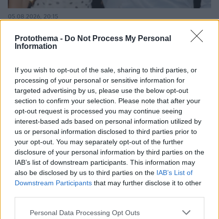
05.08.2026, 20:15
Η εξομολόγηση της συζύγου του Κώστα Σόμμερ:
Ανησυχώ μήπως ξεχάσει πόσο πολύ τον
Protothema -
Do Not Process My Personal
Information
χρειαζόμαστε και πόσο τον αγαπάμε
If you wish to opt-out of the sale, sharing to third parties, or
processing of your personal or sensitive information for
targeted advertising by us, please use the below opt-out
section to confirm your selection. Please note that after your
opt-out request is processed you may continue seeing
interest-based ads based on personal information utilized by
us or personal information disclosed to third parties prior to
your opt-out. You may separately opt-out of the further
disclosure of your personal information by third parties on the
IAB’s list of downstream participants. This information may
also be disclosed by us to third parties on the
IAB’s List of
Downstream Participants
that may further disclose it to other
third parties.
Please note that this website/app uses one or more Google
Personal Data Processing Opt Outs