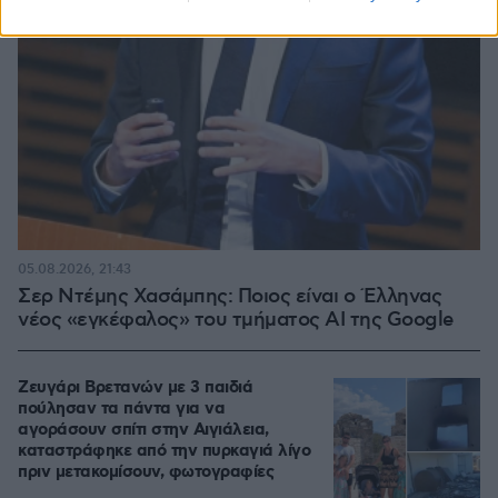
05.08.2026, 21:43
Σερ Ντέμης Χασάμπης: Ποιος είναι ο Έλληνας
νέος «εγκέφαλος» του τμήματος AI της Google
Ζευγάρι Βρετανών με 3 παιδιά
πούλησαν τα πάντα για να
αγοράσουν σπίτι στην Αιγιάλεια,
καταστράφηκε από την πυρκαγιά λίγο
πριν μετακομίσουν, φωτογραφίες