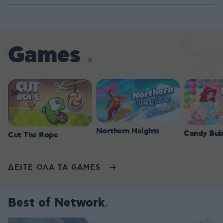
Games
Northern Heights
Candy Bub
Cut The Rope
ΔΕΙΤΕ ΟΛΑ ΤΑ GAMES
Best of Network