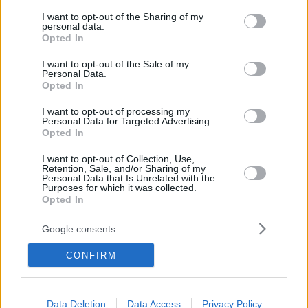
services and may gather and store information including but
not limited to your visit or usage behaviour. You may click to
I want to opt-out of the Sharing of my
personal data.
grant or deny consent to Google and its third-party tags to
Opted In
use your data for below specified purposes in below Google
consent section.
I want to opt-out of the Sale of my
Personal Data.
Opted In
06.08.2026, 04:44
«Τα παιδιά έχουν μια μικρή ίωση»: Το τελευταίο
I want to opt-out of processing my
Personal Data for Targeted Advertising.
μήνυμα της μητέρας στον πρώην σύζυγό της πριν
Opted In
δολοφονήσει τα τέσσερα παιδιά τους
I want to opt-out of Collection, Use,
Retention, Sale, and/or Sharing of my
Personal Data that Is Unrelated with the
Purposes for which it was collected.
Opted In
Google consents
CONFIRM
Data Deletion
Data Access
Privacy Policy