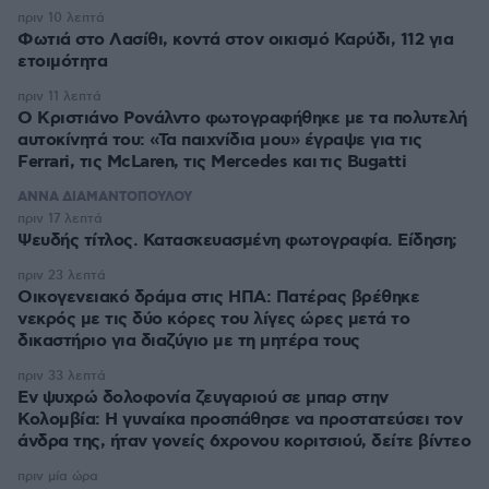
πριν 10 λεπτά
Φωτιά στο Λασίθι, κοντά στον οικισμό Καρύδι, 112 για
ετοιμότητα
πριν 11 λεπτά
Ο Κριστιάνο Ρονάλντο φωτογραφήθηκε με τα πολυτελή
αυτοκίνητά του: «Τα παιχνίδια μου» έγραψε για τις
Ferrari, τις McLaren, τις Mercedes και τις Bugatti
ΑΝΝΑ ΔΙΑΜΑΝΤΟΠΟΥΛΟΥ
πριν 17 λεπτά
Ψευδής τίτλος. Κατασκευασμένη φωτογραφία. Είδηση;
πριν 23 λεπτά
Οικογενειακό δράμα στις ΗΠΑ: Πατέρας βρέθηκε
νεκρός με τις δύο κόρες του λίγες ώρες μετά το
δικαστήριο για διαζύγιο με τη μητέρα τους
πριν 33 λεπτά
Εν ψυχρώ δολοφονία ζευγαριού σε μπαρ στην
Κολομβία: Η γυναίκα προσπάθησε να προστατεύσει τον
άνδρα της, ήταν γονείς 6χρονου κοριτσιού, δείτε βίντεο
πριν μία ώρα