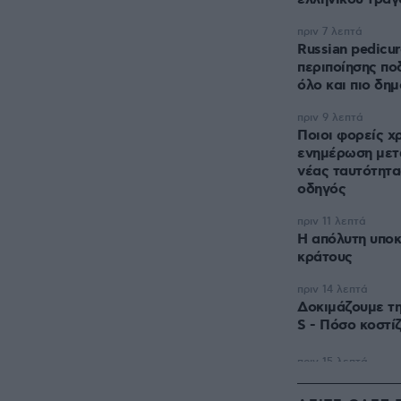
πριν 7 λεπτά
Russian pedicur
περιποίησης πο
όλο και πιο δη
πριν 9 λεπτά
Ποιοι φορείς χ
ενημέρωση μετά
νέας ταυτότητα
οδηγός
πριν 11 λεπτά
Η απόλυτη υποκ
κράτους
πριν 14 λεπτά
Δοκιμάζουμε τη
S - Πόσο κοστίζ