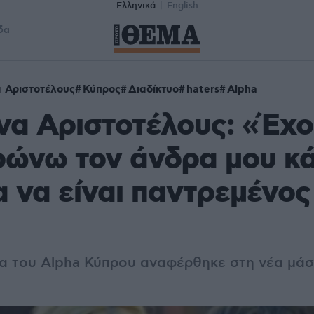
Ελληνικά
English
δα
α Αριστοτέλους
Κύπρος
Διαδίκτυο
haters
Alpha
να Αριστοτέλους: «Έχο
ρώνω τον άνδρα μου κ
α να είναι παντρεμένος
α του Alpha Κύπρου αναφέρθηκε στη νέα μάστ