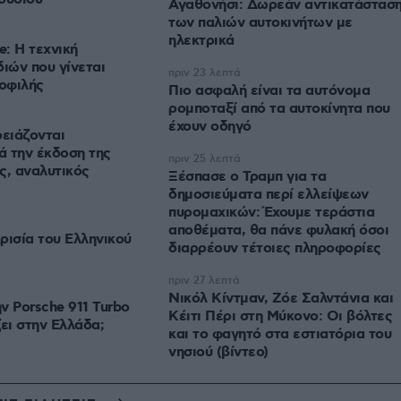
Αγαθονήσι: Δωρεάν αντικατάστασ
των παλιών αυτοκινήτων με
ηλεκτρικά
e: Η τεχνική
διών που γίνεται
πριν 23 λεπτά
μοφιλής
Πιο ασφαλή είναι τα αυτόνομα
ρομποταξί από τα αυτοκίνητα που
έχουν οδηγό
ρειάζονται
 την έκδοση της
πριν 25 λεπτά
ς, αναλυτικός
Ξέσπασε ο Τραμπ για τα
δημοσιεύματα περί ελλείψεων
πυρομαχικών: Έχουμε τεράστια
αποθέματα, θα πάνε φυλακή όσοι
ρισία του Ελληνικού
διαρρέουν τέτοιες πληροφορίες
πριν 27 λεπτά
Νικόλ Κίντμαν, Ζόε Σαλντάνια και
ν Porsche 911 Turbo
Κέιτι Πέρι στη Μύκονο: Οι βόλτες
ει στην Ελλάδα;
και το φαγητό στα εστιατόρια του
νησιού (βίντεο)