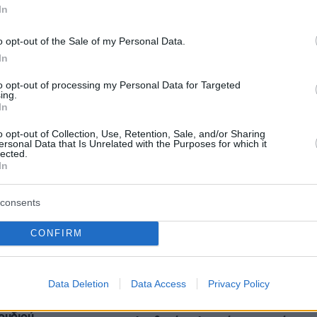
In
ταν αυτοί που θα το έκαναν και το άφησα να
o opt-out of the Sale of my Personal Data.
In
to opt-out of processing my Personal Data for Targeted
protothema.gr στο Google News
το
και μάθετε πρώτοι
ing.
εις
In
o opt-out of Collection, Use, Retention, Sale, and/or Sharing
Ειδήσεις
 τελευταίες
από την Ελλάδα και τον Κόσμο, τη
ersonal Data that Is Unrelated with the Purposes for which it
lected.
Protothema.gr
μβαίνουν, στο
In
consents
Ειδήσεις
Δημοφιλή
Σχολιασμέν
ΗΣΕΩΝ
CONFIRM
πριν 15 λεπτά
Συνελήφθη αστυνομικός για
ύνημα η σορός του
επικίνδυνη οδήγηση και απείθεια
Data Deletion
Data Access
Privacy Policy
 τελευταίο αντίο
 ερμηνευτή του
πριν 19 λεπτά
ουδιού