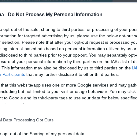
ma -
Do Not Process My Personal Information
to opt-out of the sale, sharing to third parties, or processing of your per
formation for targeted advertising by us, please use the below opt-out s
r selection. Please note that after your opt-out request is processed y
eing interest-based ads based on personal information utilized by us or
disclosed to third parties prior to your opt-out. You may separately opt-
losure of your personal information by third parties on the IAB’s list of
ι πολλά ψεύδη, το έχω ζήσει πολύ έντονα.
. This information may also be disclosed by us to third parties on the
IA
 πληρώνω τον Γιώργο
(σ.σ. Εφραίμ, ο σύζυγός
Participants
that may further disclose it to other third parties.
να για να είναι μαζί μου»
ανέφερε η Κύπρια
 that this website/app uses one or more Google services and may gath
ρια, ενώ συμπλήρωσε:
«Το χειρότερο που είχα
including but not limited to your visit or usage behaviour. You may click 
 to Google and its third-party tags to use your data for below specifi
ι από ανθρώπους του χώρου, το οποίο μου
ogle consent section.
ηδία, είχα ακούσει για την αποβολή που είχα
εμιέρα μου στον Alpha, ότι δεν υπήρξε ποτέ
l Data Processing Opt Outs
και ότι ήταν για την τηλεθέαση της πρεμιέρας
o opt-out of the Sharing of my personal data.
τό το διακιολόγησα γιατί είπα ότι αυτοί που το