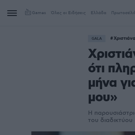
Games
Όλες οι Ειδήσεις
Ελλάδα
Πρωτοσέλι
Χριστιάν
GALA
Xριστιά
ότι πλη
μήνα γι
μου»
Η παρουσιάστρι
του διαδικτύου