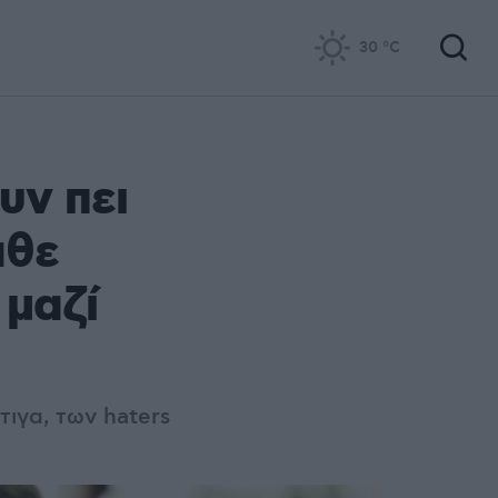
30
°C
υν πει
άθε
 μαζί
ιγα, των haters