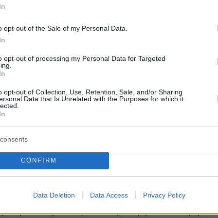
In
o opt-out of the Sale of my Personal Data.
ντεο
In
to opt-out of processing my Personal Data for Targeted
ing.
In
o opt-out of Collection, Use, Retention, Sale, and/or Sharing
ersonal Data that Is Unrelated with the Purposes for which it
lected.
In
consents
CONFIRM
υζήτηση που έχει κάνει με τη θεραπεύτριά
Data Deletion
Data Access
Privacy Policy
οιός αφορά στον ναρκισσισμό: «
Έχω ρωτήσει
ριά μου "είμαι νάρκισσος;". Έβγαλε ένα βιβλίο