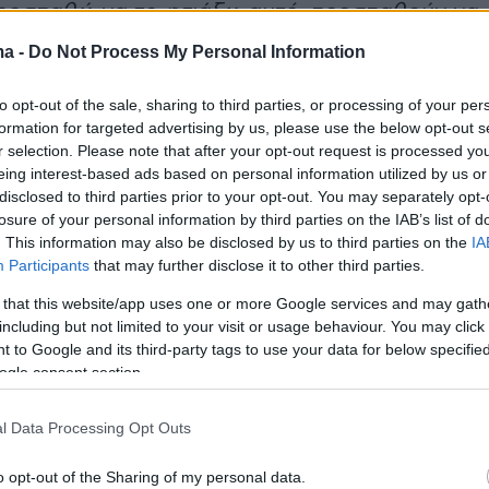
ροσπαθώ να το φτιάξω αυτό, προσπαθούν να
ρουν διάφοροι θεραπευτές στο τώρα που δεν
ma -
Do Not Process My Personal Information
κουμπώσω". Λέω συνέχεια "κάθε πέρυσι και
 και αναφέρομαι πάρα πολύ στο παρελθόν και
to opt-out of the sale, sharing to third parties, or processing of your per
formation for targeted advertising by us, please use the below opt-out s
ς λέω πολύ διασκεδαστικά τις ιστορίες, τις
r selection. Please note that after your opt-out request is processed y
υστυχώς και δεν πρέπει να τις λέω αλλά είνα
eing interest-based ads based on personal information utilized by us or
υ. Είναι αυτό που με διαμόρφωσε και δεν ξέρ
disclosed to third parties prior to your opt-out. You may separately opt-
losure of your personal information by third parties on the IAB’s list of
νω. Το "τώρα" δεν το έχω σε καμία θέση
. This information may also be disclosed by us to third parties on the
IA
ε.
Participants
that may further disclose it to other third parties.
 that this website/app uses one or more Google services and may gath
σε με τους θεραπευτές του κάνει διάφορες
including but not limited to your visit or usage behaviour. You may click 
α να μπορεί να ζήσει το παρόν, ωστόσο
 to Google and its third-party tags to use your data for below specifi
ogle consent section.
: «
Μετά σκέφτομαι το μέλλον, τι θα κάνω, τι
ατακτήσω και δεν έχω απολαύσει τίποτα. Έχω
l Data Processing Opt Outs
γεται ανηδονία, δεν έχω απολαύσει κάτι.
α γράφω τι έχω καταφέρει μόνος μου
»,
o opt-out of the Sharing of my personal data.