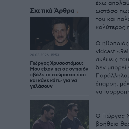
έχω απολαύ
Σχετικά Άρθρα
ωστόσο πως
του και παλ
καλύτερος π
Ο ηθοποιός
vidcast «R
20.03.2026, 15:53
σκέψεις του
Γιώργος Χρυσοστόμου:
δεν μπορεί 
Μου είχαν πει σε οντισιόν
«βάλε το εσώρουχο έτσι
Παράλληλα, 
και κάνε κάτι» για να
έπαρση, μέ
γελάσουν
να ισορροπή
Ο Γιώργος 
βοήθεια θερ