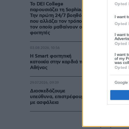
ανέφερε.
Το DEI College
Opted 
παρουσιάζει τη Sophia.
Την πρώτη 24/7 βοηθό AI
I want t
Δείτε το βί
που αλλάζει τον τρόπο με
Opted 
τον οποίο μαθαίνουν οι
φοιτητές
I want 
Advertis
Opted 
03.08.2026, 10:56
I want t
Η Smart φοιτητική
of my P
κατοικία στην καρδιά της
was col
Αθήνας
Opted 
Google 
29.07.2026, 09:39
Διασκεδάζουμε
υπεύθυνα, επιστρέφουμε
με ασφάλεια
Μία ακόμη σ
του ο ηθοπ
τη θεραπεύτ