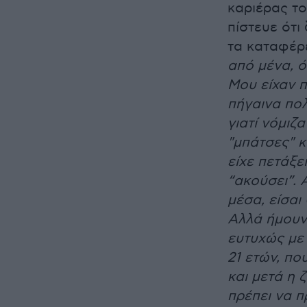
καριέρας τ
πίστευε ότι
τα καταφέρε
από μένα, ό
Μου είχαν π
πήγαινα πολ
γιατί νόμιζ
"μπάτσες" κ
είχε πετάξε
“ακούσει”. 
μέσα, είσαι
Αλλά ήμουν 
ευτυχώς με 
21 ετών, πο
και μετά η ζ
πρέπει να π