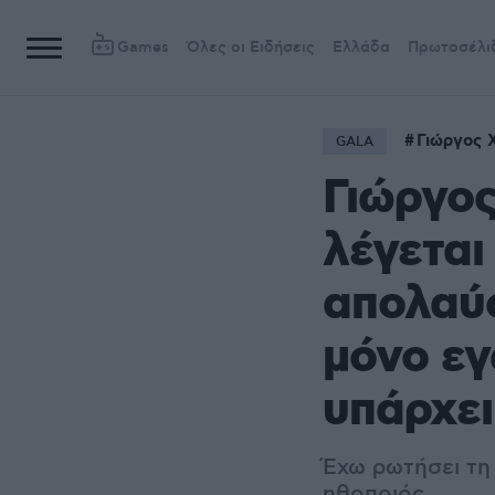
Games
Όλες οι Ειδήσεις
Ελλάδα
Πρωτοσέλι
Γιώργος 
GALA
Γιώργος
λέγεται
απολαύσ
μόνο εγ
υπάρχει
Έχω ρωτήσει τη
ηθοποιός