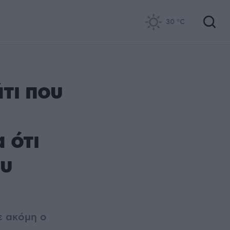
30
°C
τι που
 ότι
ου
ε ακόμη ο