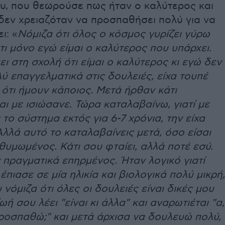
ου, που θεωρούσε πως ήταν ο καλύτερος και
 δεν χρειαζόταν να προσπαθήσει πολύ για να
ι: «
Νόμιζα ότι όλος ο κόσμος γυρίζει γύρω
τι μόνο εγώ είμαι ο καλύτερος που υπάρχει.
ει στη σχολή ότι είμαι ο καλύτερος κι εγώ δεν
ύ επαγγελματικά στις δουλειές, είχα τουπέ
α ότι ήμουν κάποιος. Μετά ήρθαν κάτι
αι με ισιώσανε. Τώρα καταλαβαίνω, γιατί με
ι το σύστημα εκτός για 6-7 χρόνια, την είχα
Αλλά αυτό το καταλαβαίνεις μετά, όσο είσαι
 θυμωμένος. Κάτι σου φταίει, αλλά ποτέ εσύ.
πραγματικά επηρμένος. Ήταν λογικό γιατί
έπιασε σε μία ηλικία και βιολογικά πολύ μικρή,
υ νόμιζα ότι όλες οι δουλειές είναι δικές μου
ωή σου λέει "είναι κι άλλα" και αναρωτιέται "α,
ροσπαθώ;" και μετά άρχισα να δουλευώ πολύ,