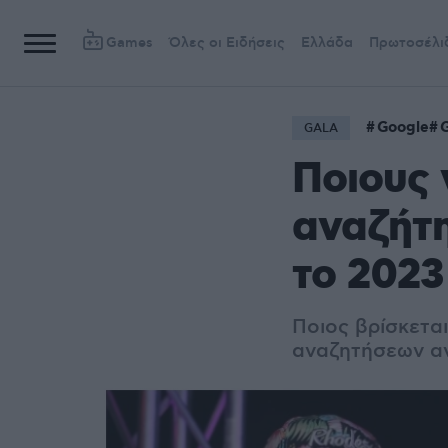
Games
Όλες οι Ειδήσεις
Ελλάδα
Πρωτοσέλι
Google
G
GALA
Ποιους
αναζήτη
το 2023 
Ποιος βρίσκετα
αναζητήσεων α