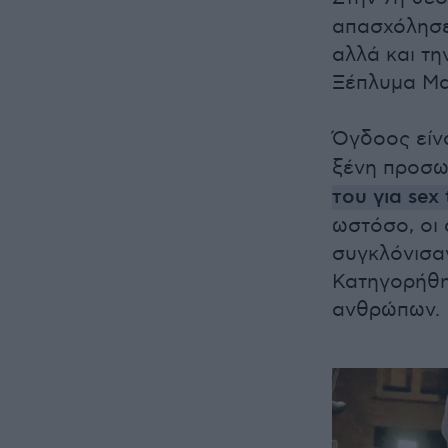
απασχόλησε 
αλλά και τη
Ξέπλυμα Μα
Όγδοος είν
ξένη προσω
του για sex 
ωστόσο, οι
συγκλόνισα
Κατηγορήθηκ
ανθρώπων.