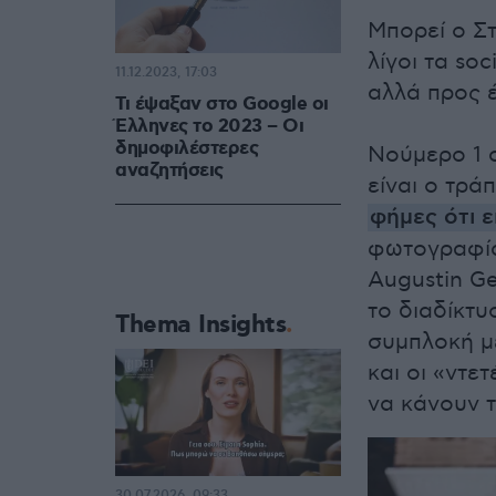
Μπορεί ο Σ
λίγοι τα so
11.12.2023, 17:03
αλλά προς έ
Τι έψαξαν στο Google οι
Έλληνες το 2023 – Οι
δημοφιλέστερες
Νούμερο 1 
αναζητήσεις
είναι ο τρά
φήμες ότι ε
φωτογραφία
Augustin G
το διαδίκτυ
Thema Insights
συμπλοκή μ
και οι «ντετ
να κάνουν τ
30.07.2026, 09:33