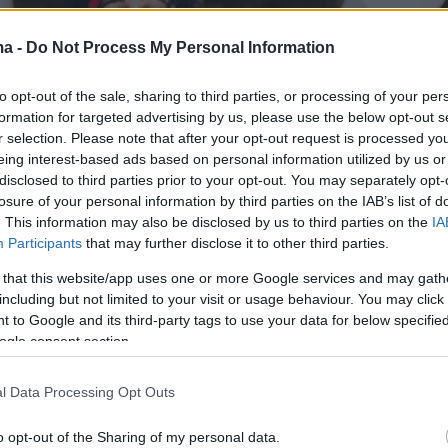
ma -
Do Not Process My Personal Information
to opt-out of the sale, sharing to third parties, or processing of your per
formation for targeted advertising by us, please use the below opt-out s
r selection. Please note that after your opt-out request is processed y
eing interest-based ads based on personal information utilized by us or
disclosed to third parties prior to your opt-out. You may separately opt-
losure of your personal information by third parties on the IAB’s list of
. This information may also be disclosed by us to third parties on the
IA
Participants
that may further disclose it to other third parties.
 that this website/app uses one or more Google services and may gath
including but not limited to your visit or usage behaviour. You may click 
 to Google and its third-party tags to use your data for below specifi
ogle consent section.
 κατέλαβε ο
Στέφανος Κασσελάκης
, από την
 διεκδικούσε την προεδρία του ΣΥΡΙΖΑ, μέχρι
l Data Processing Opt Outs
ογή του.
o opt-out of the Sharing of my personal data.