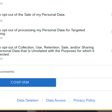
In
ιο δημοφιλής Έλληνας στην αναζήτηση της
αι ο
Οδυσσέας Σταμούλης
, πρώτα για
τον
o opt-out of the Sale of my Personal Data.
 11χρονου γιου του
από πνιγμό, τον Αύγουστο
In
α την απώλεια της πρώην συζύγου του και
to opt-out of processing my Personal Data for Targeted
ing.
άτιας Νικολαΐδου, λίγους μήνες μετά.
In
o opt-out of Collection, Use, Retention, Sale, and/or Sharing
ersonal Data that Is Unrelated with the Purposes for which it
lected.
In
consents
CONFIRM
Data Deletion
Data Access
Privacy Policy