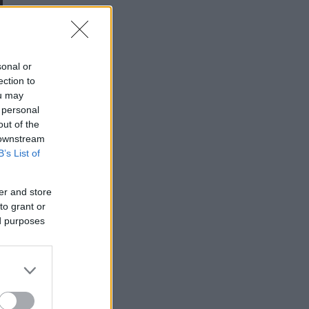
sonal or
ection to
ou may
 personal
out of the
 downstream
B’s List of
er and store
to grant or
ed purposes