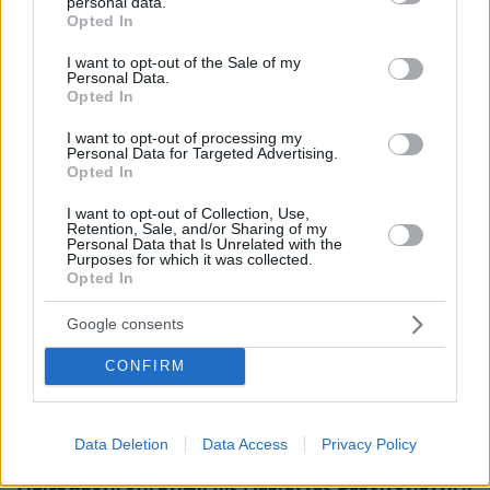
personal data.
grant or deny consent to Google and its third-party tags to
των οστών
Opted In
use your data for below specified purposes in below Google
consent section.
I want to opt-out of the Sale of my
Personal Data.
Opted In
I want to opt-out of processing my
Personal Data for Targeted Advertising.
Opted In
I want to opt-out of Collection, Use,
Retention, Sale, and/or Sharing of my
Personal Data that Is Unrelated with the
Purposes for which it was collected.
Opted In
Google consents
CONFIRM
Data Deletion
Data Access
Privacy Policy
14.02.2024, 19:17
Αφιερωμένη στη μνήμη της Μαριάννας Βαρδινογιάννη η