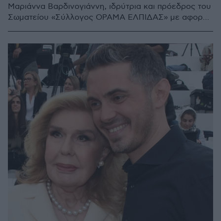
Μαριάννα Βαρδινογιάννη, ιδρύτρια και πρόεδρος του
Σωματείου «Σύλλογος ΟΡΑΜΑ ΕΛΠΙΔΑΣ» με αφορμή
το θέμα για τους δότες μυελού των οστών που
δημοσιεύθηκε στο ygeiamou