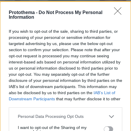
Protothema -
Do Not Process My Personal
Information
If you wish to opt-out of the sale, sharing to third parties, or
processing of your personal or sensitive information for
targeted advertising by us, please use the below opt-out
section to confirm your selection. Please note that after your
opt-out request is processed you may continue seeing
interest-based ads based on personal information utilized by
26.02.2024, 17:20
us or personal information disclosed to third parties prior to
Οι εθελοντές που σώζουν ασθενείς με αιματολογικούς
your opt-out. You may separately opt-out of the further
καρκίνους – Αρκούν μόλις 200ml αίματος
disclosure of your personal information by third parties on the
Ακούστε τον κ. Στέλιο Γραφάκο, ιδρυτικό διευθυντή
IAB’s list of downstream participants. This information may
της Μονάδας Μεταμόσχευσης Μυελού των Οστών
also be disclosed by us to third parties on the
IAB’s List of
στο Νοσοκομείο Παίδων «Η Αγία Σοφία» και
Downstream Participants
that may further disclose it to other
επιστημονικό διευθυντή στην Τράπεζα Εθελοντών
third parties.
Δοτών Μυελού Οστών του Συλλόγου «ΟΡΑΜΑ
Please note that this website/app uses one or more Google
Personal Data Processing Opt Outs
ΕΛΠΙΔΑΣ» να μιλά για τις κατακτήσεις της επιστήμης
services and may gather and store information including but
αλλά και του εθελοντισμού στη χώρα μας, ιδίως για
not limited to your visit or usage behaviour. You may click to
I want to opt-out of the Sharing of my
την απλή και σύντομη διαδικασία της δωρεάς μυελού