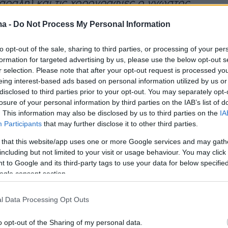
άραλη) και τις χορογραφίες ο γνωστός
χορευτής Βαγγέλης Σειληνός. Στους
ma -
Do Not Process My Personal Information
τικούς ρόλους οι Κώστας Καζάκος, Λάκης
, Καριοφυλλιά Καραμπέτη και Πέμυ Ζούνη,
to opt-out of the sale, sharing to third parties, or processing of your per
ένα καστ εκλεκτών ηθοποιών σε δυνατές
formation for targeted advertising by us, please use the below opt-out s
r selection. Please note that after your opt-out request is processed y
Ένα από τα ωραιότερα μουσικά έργα του
eing interest-based ads based on personal information utilized by us or
στοιχεία όπερας, όπου ο Ντασέν αποτυπώνει
disclosed to third parties prior to your opt-out. You may separately opt-
 τον μυστηριώδη κόσμο των γκάνγκστερ και
losure of your personal information by third parties on the IAB’s list of
. This information may also be disclosed by us to third parties on the
IA
ρμένων αστυνομικών στο ατμοσφαιρικό
Participants
that may further disclose it to other third parties.
 Βικτωριανής εποχής σε ένα σκηνικό
 that this website/app uses one or more Google services and may gath
γή, δημιουργώντας την παράσταση του
including but not limited to your visit or usage behaviour. You may click 
. Το συγκεκριμένο έργο θα γίνει γνωστό στην
 to Google and its third-party tags to use your data for below specifi
975 στο θέατρο "Κάππα" με τον ίδιο
ogle consent section.
αι με την Μελίνα και τον Νίκο Κούρκουλο να
l Data Processing Opt Outs
ν στους πρώτους ρόλους. Στην πρεμιέρα της
 του '93, ανάμεσα στους καλεσμένους
o opt-out of the Sharing of my personal data.