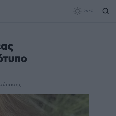
26
°C
έας
ότυπο
Λούπασης