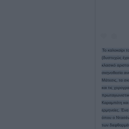
Το καλοκαίρι 
(δυστυχώς έχει
κλασικό αριστ
σκηνοθεσία αν
Μάτεσις, τα σ
και τις χορογρ
πρωταγωνιστικ
Καραμπέτη και
ερμηνείες. Ένα
όπου ο Ντασέν
των διεφθαρμέ