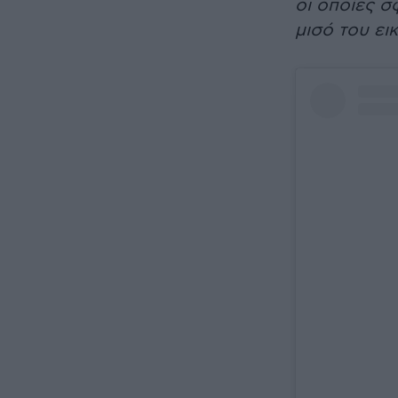
οι οποίες σ
μισό του ει