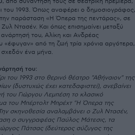
υ
, από συνάντησή τους σε θεατρική πρεμιέρα,
ρι του 1993. Όπως αναφέρει ο δημοσιογράφος
την παράσταση «Η Όπερα της πεντάρας», σε
Ζυλ Ντασέν. Και όπως επισημαίνει μεταξύ
 ανάρτησή του, Αλίκη και Ανδρέας
 «έφυγαν» από τη ζωή τρία χρόνια αργότερα,
 σχεδόν ένα μήνα.
νάρτησή του:
ρι του 1993 στο θερινό θέατρο "Αθήναιον" της
ων (δυστυχώς έχει κατεδαφιστεί), ανεβαίνει
ή του Γιώργου Λεμπέση το κλασικό
μα του Μπέρτολτ Μπρέχτ "Η Όπερα της
 Την σκηνοθεσία αναλαμβάνει ο Ζυλ Ντασέν,
αση ο συγγραφέας Παύλος Μάτεσις, τα
Γιώργος Πάτσας (δεύτερος σύζυγος της