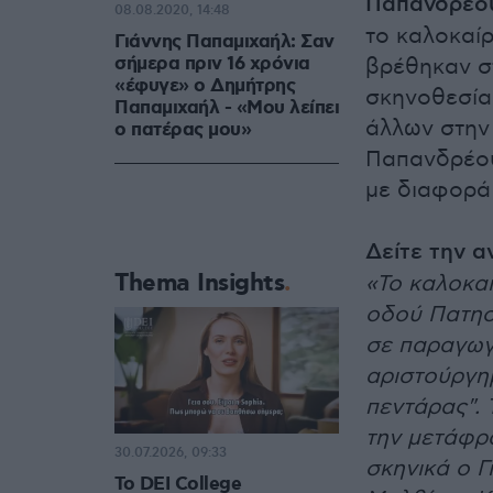
Παπανδρέο
08.08.2020, 14:48
το καλοκαί
Γιάννης Παπαμιχαήλ: Σαν
σήμερα πριν 16 χρόνια
βρέθηκαν σ
«έφυγε» ο Δημήτρης
σκηνοθεσία 
Παπαμιχαήλ - «Μου λείπει
άλλων στην
ο πατέρας μου»
Παπανδρέου
με διαφορά
Δείτε την α
Thema Insights
«Το καλοκαί
οδού Πατησί
σε παραγωγ
αριστούργη
πεντάρας".
την μετάφρ
30.07.2026, 09:33
σκηνικά ο 
Το DEI College