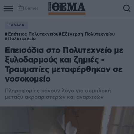
Games
ΕΛΛΑΔΑ
Column
Column
Επέτειος Πολυτεχνείου
Εξέγερση Πολυτεχνείου
1
2
Πολυτεχνείο
Επεισόδια στο Πολυτεχνείο με
ξυλοδαρμούς και ζημιές -
Τραυματίες μεταφέρθηκαν σε
νοσοκομείο
Πληροφορίες κάνουν λόγο για συμπλοκή
μεταξύ ακροαριστερών και αναρχικών