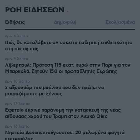
ΡΟΗ ΕΙΔΗΣΕΩΝ
Ειδήσεις
Δημοφιλή
Σχολιασμένα
πριν 6 λεπτά
Πώς θα καταλάβετε αν ασκείτε παθητική επιθετικότητα
στη σχέση σας
πριν 9 λεπτά
Λίβερπουλ: Πρόταση 115 εκατ. ευρώ στην Παρί για τον
Μπαρκολά, ζητούν 150 οι πρωταθλητές Ευρώπης
πριν 10 λεπτά
3 αξεσουάρ του μπάνιου που δεν πρέπει να
μοιραζόμαστε με ξένους
πριν 13 λεπτά
Εφετείο έκρινε παράνομη την κατασκευή της νέας
αίθουσας χορού του Τραμπ στον Λευκό Οίκο
πριν 16 λεπτά
Νηστεία Δεκαπενταύγουστου: 20 μελωμένα φαγητά
κατσαρόλας