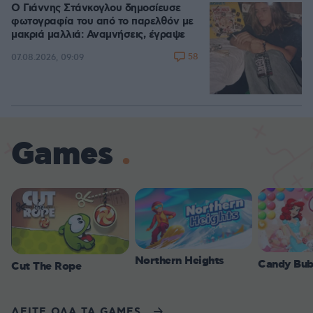
Ο Γιάννης Στάνκογλου δημοσίευσε
φωτογραφία του από το παρελθόν με
μακριά μαλλιά: Αναμνήσεις, έγραψε
58
07.08.2026, 09:09
Games
Northern Heights
Candy Bub
Cut The Rope
ΔΕΙΤΕ ΟΛΑ ΤΑ GAMES