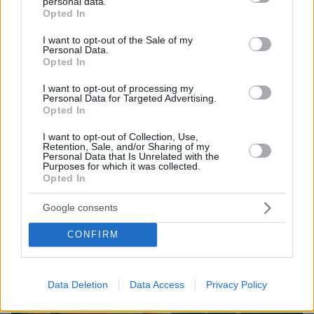
personal data.
grant or deny consent to Google and its third-party tags to
Opted In
use your data for below specified purposes in below Google
consent section.
I want to opt-out of the Sale of my
Personal Data.
Opted In
15.11.2025, 10:21
I want to opt-out of processing my
Ποιοι δρόμοι κλείνουν από σήμερα μέχρι την Τρίτη λόγω
Personal Data for Targeted Advertising.
των εκδηλώσεων για το Πολυτεχνείο
Opted In
I want to opt-out of Collection, Use,
Retention, Sale, and/or Sharing of my
Thema Insights
Personal Data that Is Unrelated with the
Purposes for which it was collected.
Opted In
Google consents
CONFIRM
Data Deletion
Data Access
Privacy Policy