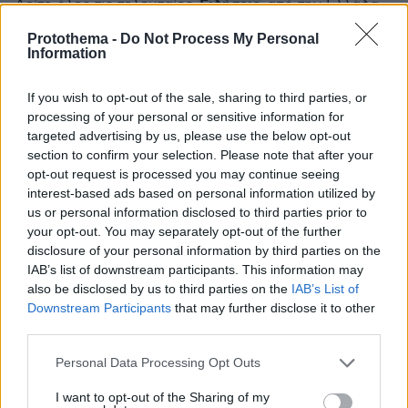
Ειδήσεις
Δείτε όλες τις τελευταίες
από την Ελλάδα
και τον Κόσμο, τη στιγμή που συμβαίνουν, στο
Protothema -
Do Not Process My Personal
Protothema.gr
Information
Σχετικά Άρθρα
If you wish to opt-out of the sale, sharing to third parties, or
processing of your personal or sensitive information for
targeted advertising by us, please use the below opt-out
section to confirm your selection. Please note that after your
opt-out request is processed you may continue seeing
interest-based ads based on personal information utilized by
us or personal information disclosed to third parties prior to
your opt-out. You may separately opt-out of the further
disclosure of your personal information by third parties on the
IAB’s list of downstream participants. This information may
also be disclosed by us to third parties on the
IAB’s List of
Downstream Participants
that may further disclose it to other
third parties.
Please note that this website/app uses one or more Google
Personal Data Processing Opt Outs
services and may gather and store information including but
not limited to your visit or usage behaviour. You may click to
I want to opt-out of the Sharing of my