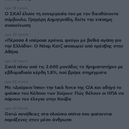
πριν 18 λεπτά
Ο ΣΚΑΪ έλυσε τη συνεργασία του με τον διευθύνοντα
σύμβουλο, Γρηγόρη Δημητριάδη, δείτε την επίσημη
ανακοίνωση
πριν 20 λεπτά
«Πέρασα 4 υπέροχα χρόνια, φεύγω με βαθιά αγάπη για
την Ελλάδα»: Ο Νόαμ Κατζ αποχωρεί από πρέσβης στην
Αθήνα
πριν 22 λεπτά
Ξανά πάνω από τις 2.600 μονάδες το Χρηματιστήριο με
εβδομαδιαία κέρδη 1,8%, πού βρήκε στηρίγματα
πριν 22 λεπτά
Με «Δούρειο Ίππο» την task force της CIA και οδηγό το
φιάσκο του Κόλπου των Χοίρων: Πώς θέλουν οι ΗΠΑ να
πάρουν τον έλεγχο στην Κούβα
πριν 22 λεπτά
Οκτώ συνήθειες στα πλούσια σπίτια που φαίνονται
παράξενες στον μέσο άνθρωπο