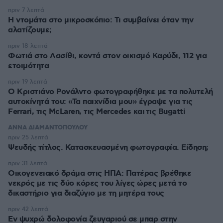
πριν 7 λεπτά
Η ντομάτα στο μικροσκόπιο: Τι συμβαίνει όταν την
αλατίζουμε;
πριν 18 λεπτά
Φωτιά στο Λασίθι, κοντά στον οικισμό Καρύδι, 112 για
ετοιμότητα
πριν 19 λεπτά
Ο Κριστιάνο Ρονάλντο φωτογραφήθηκε με τα πολυτελή
αυτοκίνητά του: «Τα παιχνίδια μου» έγραψε για τις
Ferrari, τις McLaren, τις Mercedes και τις Bugatti
ΑΝΝΑ ΔΙΑΜΑΝΤΟΠΟΥΛΟΥ
πριν 25 λεπτά
Ψευδής τίτλος. Κατασκευασμένη φωτογραφία. Είδηση;
πριν 31 λεπτά
Οικογενειακό δράμα στις ΗΠΑ: Πατέρας βρέθηκε
νεκρός με τις δύο κόρες του λίγες ώρες μετά το
δικαστήριο για διαζύγιο με τη μητέρα τους
πριν 42 λεπτά
Εν ψυχρώ δολοφονία ζευγαριού σε μπαρ στην