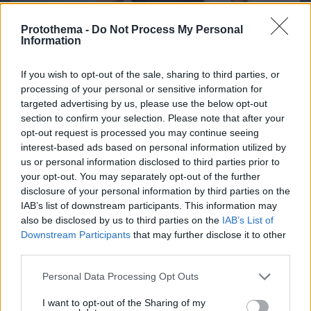
Protothema -
Do Not Process My Personal
Information
If you wish to opt-out of the sale, sharing to third parties, or
processing of your personal or sensitive information for
targeted advertising by us, please use the below opt-out
section to confirm your selection. Please note that after your
opt-out request is processed you may continue seeing
interest-based ads based on personal information utilized by
05.08.2026, 18:31
us or personal information disclosed to third parties prior to
Μια βιοτεχνολόγος έχασε 10 κιλά χωρίς να
your opt-out. You may separately opt-out of the further
στερηθεί το αγαπημένο της φαγητό – Οι 8
disclosure of your personal information by third parties on the
συνήθειες που έκαναν τη διαφορά
IAB’s list of downstream participants. This information may
also be disclosed by us to third parties on the
IAB’s List of
Downstream Participants
that may further disclose it to other
third parties.
Please note that this website/app uses one or more Google
Personal Data Processing Opt Outs
services and may gather and store information including but
not limited to your visit or usage behaviour. You may click to
I want to opt-out of the Sharing of my