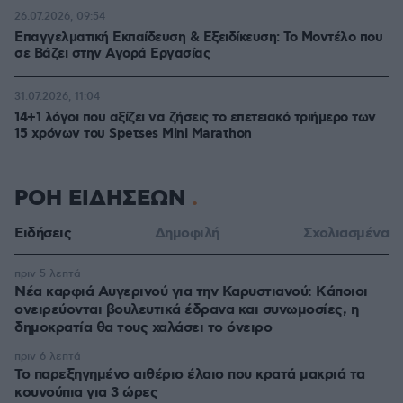
26.07.2026, 09:54
Επαγγελματική Εκπαίδευση & Εξειδίκευση: Το Mοντέλο που
σε Bάζει στην Aγορά Eργασίας
31.07.2026, 11:04
14+1 λόγοι που αξίζει να ζήσεις το επετειακό τριήμερο των
15 χρόνων του Spetses Mini Marathon
ΡΟΗ ΕΙΔΗΣΕΩΝ
Ειδήσεις
Δημοφιλή
Σχολιασμένα
πριν 5 λεπτά
Νέα καρφιά Αυγερινού για την Καρυστιανού: Kάποιοι
ονειρεύονται βουλευτικά έδρανα και συνωμοσίες, η
δημοκρατία θα τους χαλάσει το όνειρο
πριν 6 λεπτά
Το παρεξηγημένο αιθέριο έλαιο που κρατά μακριά τα
κουνούπια για 3 ώρες