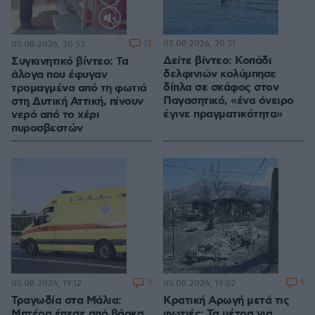
Loaded
:
100.00%
13
05.08.2026, 20:31
05.08.2026, 20:53
Δείτε βίντεο: Κοπάδι
Συγκινητικό βίντεο: Τα
δελφινιών κολύμπησε
άλογα που έφυγαν
δίπλα σε σκάφος στον
τρομαγμένα από τη φωτιά
Παγασητικό, «ένα όνειρο
στη Δυτική Αττική, πίνουν
έγινε πραγματικότητα»
νερό από το χέρι
πυροσβεστών
9
1
05.08.2026, 19:12
05.08.2026, 19:02
Τραγωδία στα Μάλια:
Κρατική Αρωγή μετά τις
Μητέρα έπεσε από βάρκα
φωτιές: Τα μέτρα για