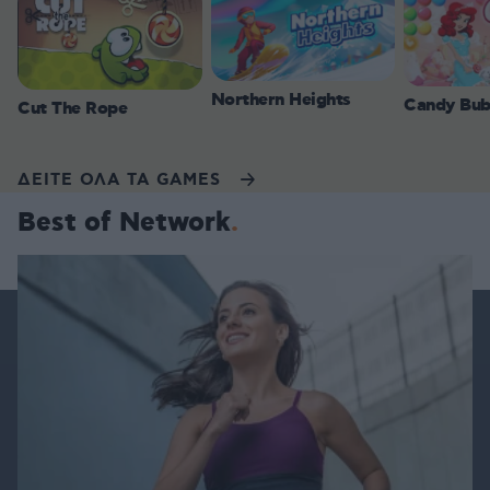
Northern Heights
Candy Bub
Cut The Rope
ΔΕΙΤΕ ΟΛΑ ΤΑ GAMES
Best of Network