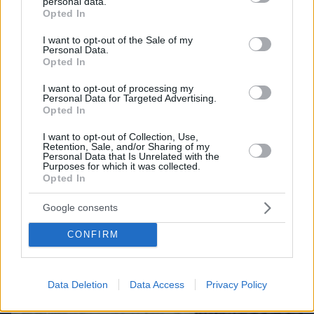
personal data.
grant or deny consent to Google and its third-party tags to
Opted In
use your data for below specified purposes in below Google
consent section.
I want to opt-out of the Sale of my
Personal Data.
Opted In
I want to opt-out of processing my
Personal Data for Targeted Advertising.
Opted In
I want to opt-out of Collection, Use,
Retention, Sale, and/or Sharing of my
Personal Data that Is Unrelated with the
Purposes for which it was collected.
Opted In
Google consents
05.08.2026, 13:51
CONFIRM
Ξεκίνησε η προπώληση εισιτηρίων για τη
μεγαλύτερη έκθεση αυτοκινήτου της Ευρώπης
που θα γίνει στην Αθήνα
Data Deletion
Data Access
Privacy Policy