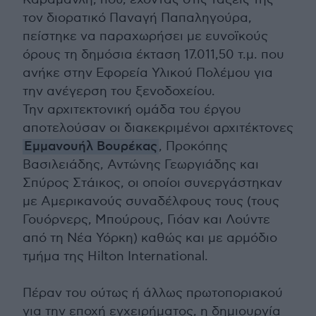
τον διορατικό Παναγή Παπαληγούρα,
πείστηκε να παραχωρήσει με ευνοϊκούς
όρους τη δημόσια έκταση 17.011,50 τ.μ. που
ανήκε στην Εφορεία Υλικού Πολέμου για
την ανέγερση του ξενοδοχείου.
Την αρχιτεκτονική ομάδα του έργου
αποτελούσαν οι διακεκριμένοι αρχιτέκτονες
Εμμανουήλ Βουρέκας
, Προκόπης
Βασιλειάδης, Αντώνης Γεωργιάδης και
Σπύρος Στάικος, οι οποίοι συνεργάστηκαν
με Αμερικανούς συναδέλφους τους (τους
Γουόρνερς, Μπούρους, Γιόαν και Λούντε
από τη Νέα Υόρκη) καθώς και με αρμόδιο
τμήμα της Hilton International.
Πέραν του ούτως ή άλλως πρωτοποριακού
για την εποχή εγχειρήματος, η δημιουργία