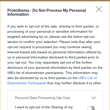
Protothema -
Do Not Process My Personal
Information
If you wish to opt-out of the sale, sharing to third parties, or
processing of your personal or sensitive information for
targeted advertising by us, please use the below opt-out
section to confirm your selection. Please note that after your
opt-out request is processed you may continue seeing
interest-based ads based on personal information utilized by
us or personal information disclosed to third parties prior to
your opt-out. You may separately opt-out of the further
disclosure of your personal information by third parties on the
IAB’s list of downstream participants. This information may
also be disclosed by us to third parties on the
IAB’s List of
Downstream Participants
that may further disclose it to other
third parties.
Please note that this website/app uses one or more Google
Personal Data Processing Opt Outs
services and may gather and store information including but
Ο Γιάννης Μόραλης και η Λένα Τραυλού επιβλέπουν τις
not limited to your visit or usage behaviour. You may click to
I want to opt-out of the Sharing of my
εγχάρακτες πλάκες της πρόσοψης (1959-62)