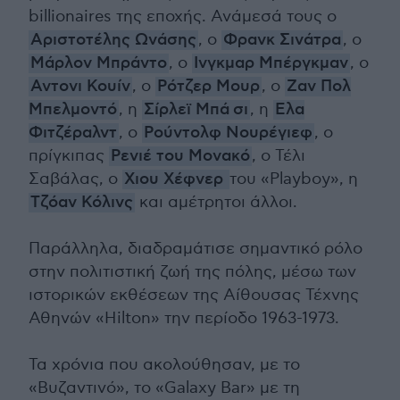
billionaires της εποχής. Ανάμεσά τους ο
Αριστοτέλης Ωνάσης
, ο
Φρανκ Σινάτρα
, ο
Μάρλον Μπράντο
, ο
Ινγκμαρ Μπέργκμαν
, ο
Αντονι Κουίν
, ο
Ρότζερ Μουρ
, ο
Ζαν Πολ
Μπελμοντό
, η
Σίρλεϊ Μπά
σι
, η
Ελα
Φιτζέραλντ
, ο
Ρούντολφ Νουρέγιεφ
, ο
πρίγκιπας
Ρενιέ του Μονακό
, ο Τέλι
Σαβάλας, ο
Χιου Χέφνερ
του «Playboy», η
Τζόαν Κόλινς
και αμέτρητοι άλλοι.
Παράλληλα, διαδραμάτισε σημαντικό ρόλο
στην πολιτιστική ζωή της πόλης, μέσω των
ιστορικών εκθέσεων της Αίθουσας Τέχνης
Αθηνών «Hilton» την περίοδο 1963-1973.
Τα χρόνια που ακολούθησαν, με το
«Βυζαντινό», το «Galaxy Βar» με τη