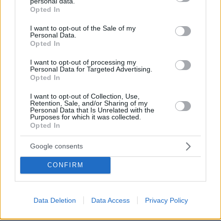
personal data.
grant or deny consent to Google and its third-party tags to
Opted In
use your data for below specified purposes in below Google
«Επάνω δεξιά, οι δύο κεραίες είναι ο ήλιος,
consent section.
I want to opt-out of the Sale of my
η αρχή. Από τον ήλιο σχηματίζονται όλα: η
Personal Data.
Opted In
γραμμή του αετώματος, πάνω στο αέτωμα η
Γλαυξ, αριστερά το χέρι της Αθηνάς που
I want to opt-out of processing my
Personal Data for Targeted Advertising.
κρατάει τη Νίκη. Η κουκουβάγια είναι στο
Opted In
ίδιο ύψος με το ακροκέραμο στην κορυφή
του αετώματος και με το κεφάλι της
I want to opt-out of Collection, Use,
Retention, Sale, and/or Sharing of my
Αθηνάς. Τα τρία αυτά στοιχεία ισορροπούν
Personal Data that Is Unrelated with the
Purposes for which it was collected.
τη σύνθεση. Κατεβαίνουμε παρακάτω:
Opted In
αριστερά, η Αθηνά με την ασπίδα της.
Google consents
Δίπλα στην ασπίδα, ο βωμός και οι
Κανηφόρες, δηλαδή η προσφορά προς τον
CONFIRM
ξένο. Παρακάτω, οι Αυλητρίδες, δηλαδή η
διασκέδαση. Κάτω είναι το άρμα που
συμβολίζει το ταξίδι, όπως και η τριήρης.
Data Deletion
Data Access
Privacy Policy
Αυτή είναι όλη η ιστορία».