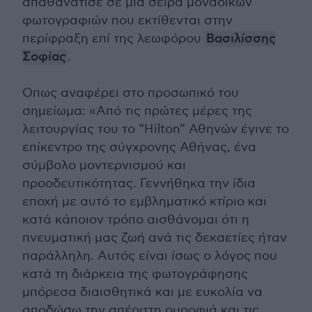
απαθανάτισε σε μια σειρά μοναδικών
φωτογραφιών που εκτίθενται στην
περίφραξη επί της λεωφόρου
Βασιλίσσης
Σοφίας
.
Οπως αναφέρει στο προσωπικό του
σημείωμα: «Από τις πρώτες μέρες της
λειτουργίας του το “Hilton” Αθηνών έγινε το
επίκεντρο της σύγχρονης Αθήνας, ένα
σύμβολο μοντερνισμού και
προοδευτικότητας. Γεννήθηκα την ίδια
εποχή με αυτό το εμβληματικό κτίριο και
κατά κάποιον τρόπο αισθάνομαι ότι η
πνευματική μας ζωή ανά τις δεκαετίες ήταν
παράλληλη. Αυτός είναι ίσως ο λόγος που
κατά τη διάρκεια της φωτογράφησης
μπόρεσα διαισθητικά και με ευκολία να
αποδώσω την απέριττη ομορφιά και τις