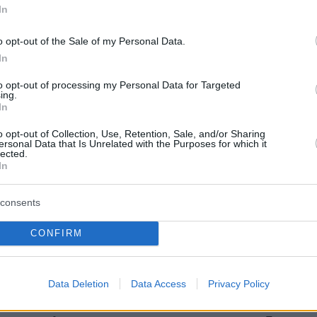
ες και ανοχύρωτες καθώς και από τα γρήγορα
In
τικά των αρχών για την ανίχνευση των
o opt-out of the Sale of my Personal Data.
και την ιχνηλάτησή τους, τουλάχιστον κατά
In
ς πρώτης κυκλοφορίας της.
to opt-out of processing my Personal Data for Targeted
ing.
ήσει δυνατά ο συναγερμός
In
o opt-out of Collection, Use, Retention, Sale, and/or Sharing
ersonal Data that Is Unrelated with the Purposes for which it
lected.
ιγμή βιώνουμε μία παγκόσμια απειλή που
In
λίσσεται. Τα νέα στελέχη αλλάζουν την
κορωνοϊού. Σε τι θα εξελιχθεί ο ιός δεν το
consents
 διότι η εξέλιξή του καθοδηγείται από τυχαίες
CONFIRM
, οι οποίες είναι αδύνατο να προβλεφθούν.
μένη περίπτωση, με την μετάλλαξη Όμικρον,
α θα ανησυχήσουμε όταν καταγραφεί η
Data Deletion
Data Access
Privacy Policy
διασπορά στην κοινότητα. Μέχρι στιγμής, αυτό