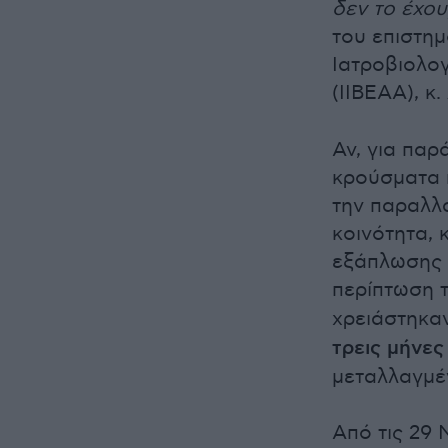
δεν το έχου
του επιστη
Ιατροβιολο
(ΙΙΒΕΑΑ), κ.
Αν, για παρ
κρούσματα 
την παραλλα
κοινότητα, 
εξάπλωσης 
περίπτωση 
χρειάστηκα
τρεις μήνες
μεταλλαγμέ
Από τις 29