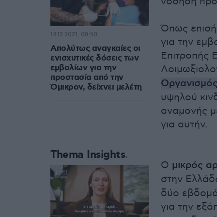
νόσηση προ
Όπως επισή
14.12.2021, 08:50
για την εμβ
Απολύτως αναγκαίες οι
Επιτροπής Ε
ενισχυτικές δόσεις των
εμβολίων για την
Λοιμωξιολο
προστασία από την
Οργανισμός
Όμικρον, δείχνει μελέτη
υψηλού κιν
αναμονής μ
για αυτήν.
Thema Insights
Ο
μικρός α
στην Ελλάδ
δύο εβδομά
για την εξ