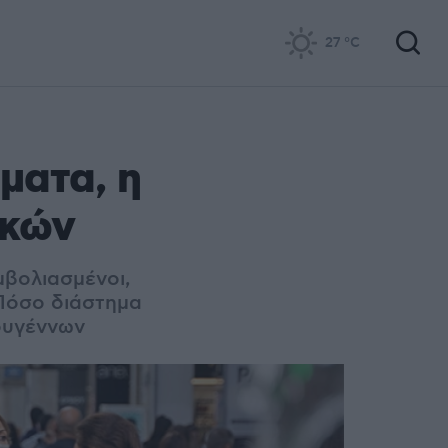
27
°C
ματα, η
ικών
μβολιασμένοι,
 Πόσο διάστημα
τουγέννων