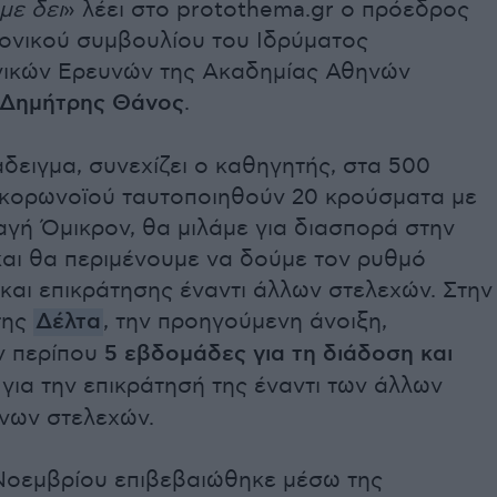
με δει
» λέει στο protothema.gr ο πρόεδρος
μονικού συμβουλίου του Ιδρύματος
γικών Ερευνών της Ακαδημίας Αθηνών
Δημήτρης Θάνος
.
άδειγμα, συνεχίζει ο καθηγητής, στα 500
κορωνοϊού ταυτοποιηθούν 20 κρούσματα με
γή Όμικρον, θα μιλάμε για διασπορά στην
και θα περιμένουμε να δούμε τον ρυθμό
και επικράτησης έναντι άλλων στελεχών. Στην
της
Δέλτα
, την προηγούμενη άνοιξη,
ν περίπου
5 εβδομάδες για τη διάδοση και
για την επικράτησή της έναντι των άλλων
νων στελεχών.
 Νοεμβρίου επιβεβαιώθηκε μέσω της