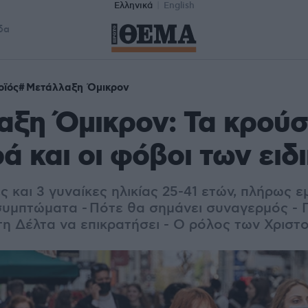
Ελληνικά
English
δα
οϊός
Μετάλλαξη Όμικρον
ξη Όμικρον: Τα κρούσ
ά και οι φόβοι των ειδ
 και 3 γυναίκες ηλικίας 25-41 ετών, πλήρως ε
 συμπτώματα - Πότε θα σημάνει συναγερμός -
 τη Δέλτα να επικρατήσει - Ο ρόλος των Χρισ