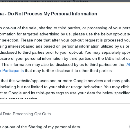
 κυριαρχία της έναντι της Δέλτα.
ma -
Do Not Process My Personal Information
υ εφαρμόζονται στις πύλες εισόδου της
ν καθυστερήσει τη δυναμική είσοδο της
to opt-out of the sale, sharing to third parties, or processing of your per
, ωστόσο θεωρείται θέμα χρόνου να κάνει
formation for targeted advertising by us, please use the below opt-out s
r selection. Please note that after your opt-out request is processed y
ητή την εμφάνισή της. Η περίοδος των
eing interest-based ads based on personal information utilized by us or
 συνεπάγεται αυξημένη κινητικότητα για τον
disclosed to third parties prior to your opt-out. You may separately opt-
ντός κι εκτός επικράτειας, με ταξίδια,
losure of your personal information by third parties on the IAB’s list of
. This information may also be disclosed by us to third parties on the
IA
ς, επισκέψεις, αυξάνει εκ των πραγμάτων
Participants
that may further disclose it to other third parties.
αι τις «ευκαιρίες» για την κυκλοφορία της
 that this website/app uses one or more Google services and may gath
ην Ελλάδα.
including but not limited to your visit or usage behaviour. You may click 
 to Google and its third-party tags to use your data for below specifi
 με την οποία θα κυκλοφορήσει εξαρτάται από
ogle consent section.
α που θα αναπτύσσει και η κυρίαρχη προς το
l Data Processing Opt Outs
, από το εμβολιαστικό τείχος πάνω στο οποίο
ει, από τις ηλικιακές ομάδες που θα βρίσκει
o opt-out of the Sharing of my personal data.