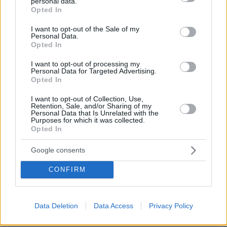
personal data.
grant or deny consent to Google and its third-party tags to
Opted In
use your data for below specified purposes in below Google
ΣΧΟΛΙΑ
(2)
consent section.
I want to opt-out of the Sale of my
Personal Data.
ΠΡΟΣΘΗΚΗ ΣΧΟΛΙΟΥ
Opted In
ΜΗΤΣΟΣ
I want to opt-out of processing my
03.09.2021, 11:47
Personal Data for Targeted Advertising.
//ΤΕΙΧΟΣ ΑΝΟΗΣΙΑΣ// ΣΕ ΜΕΤΑΛΛΑΣΟΜΕΝΟΥΣ
Opted In
ΙΟΥΣ ΔΕΝ ΔΕΝ ΔΕΝ ΧΤΙΖΕΤΑΙ ........................................
I want to opt-out of Collection, Use,
ΑΠΑΝΤΗΣΗ
Retention, Sale, and/or Sharing of my
Personal Data that Is Unrelated with the
Purposes for which it was collected.
Opted In
Οταν η κομματική σου
03.09.2021, 00:59
Google consents
Ταυτότητα και η οποία επιστημονική σου άποψη είναι
αλληλοεξαρτομενες λέγεσαι Μαγιορκινης, αυτός
CONFIRM
ούτε τον εαυτό του δεν μπορεί να πείσει, θα πείσει
τους πολίτες για αυτά που λέει;
ΑΠΑΝΤΗΣΗ
Data Deletion
Data Access
Privacy Policy