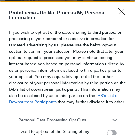
Protothema -
Do Not Process My Personal
Information
If you wish to opt-out of the sale, sharing to third parties, or
processing of your personal or sensitive information for
targeted advertising by us, please use the below opt-out
section to confirm your selection. Please note that after your
opt-out request is processed you may continue seeing
interest-based ads based on personal information utilized by
us or personal information disclosed to third parties prior to
27.07.2026, 06:00
your opt-out. You may separately opt-out of the further
Το μέλλον της τεχνολογίας
disclosure of your personal information by third parties on the
IAB’s list of downstream participants. This information may
also be disclosed by us to third parties on the
IAB’s List of
03.08.2026, 10:56
Downstream Participants
that may further disclose it to other
Η Smart φοιτητική κατοικία στην καρδιά της Αθήνας
third parties.
26.07.2026, 09:54
Please note that this website/app uses one or more Google
Personal Data Processing Opt Outs
Επαγγελματική Εκπαίδευση & Εξειδίκευση: Το Mοντέλο που
services and may gather and store information including but
σε Bάζει στην Aγορά Eργασίας
not limited to your visit or usage behaviour. You may click to
I want to opt-out of the Sharing of my