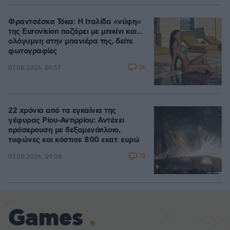
Φραντσέσκα Τόκα: Η Ιταλίδα «νύφη»
της Eurovision ποζάρει με μπικίνι και...
ολόγυμνη στην μπανιέρα της, δείτε
φωτογραφίες
36
07.08.2026, 20:57
22 χρόνια από τα εγκαίνια της
γέφυρας Ρίου-Αντιρρίου: Αντέχει
πρόσκρουση με δεξαμενόπλοιο,
τυφώνες και κόστισε 800 εκατ. ευρώ
72
07.08.2026, 09:08
Games