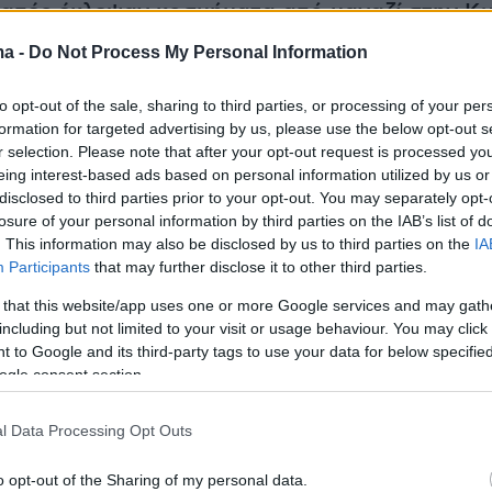
δαπές έκλεψαν κοσμήματα από μαγαζί στην Κ
ma -
Do Not Process My Personal Information
εχείς ημέρες, στις 7 και 8 Φεβρουαρίου,
ταν ένα κοσμηματοπωλείο στην Κω τρεις
to opt-out of the sale, sharing to third parties, or processing of your per
formation for targeted advertising by us, please use the below opt-out s
δήθεν για να ψωνίσουν, αλλά απασχόλησαν
r selection. Please note that after your opt-out request is processed y
τρια και κατάφεραν να κλέψουν συνολικά
τρία
eing interest-based ads based on personal information utilized by us or
ακτυλίδια
.
disclosed to third parties prior to your opt-out. You may separately opt-
losure of your personal information by third parties on the IAB’s list of
. This information may also be disclosed by us to third parties on the
IA
ξιχνιάστηκαν από τους αστυνομικούς της
Participants
that may further disclose it to other third parties.
που εντόπισαν την Πέμπτη δύο από τις
 that this website/app uses one or more Google services and may gath
αι βρήκαν στην κατοχή τους ένα από τα
including but not limited to your visit or usage behaviour. You may click 
χτυλίδια, το οποίο κατασχέθηκε. Οι γυναίκες
 to Google and its third-party tags to use your data for below specifi
ogle consent section.
 στον εισαγγελέα Πρωτοδικών Κω, ενώ η
υς αναζητείται για να βρεθούν και τα
l Data Processing Opt Outs
οπιμαία.
o opt-out of the Sharing of my personal data.