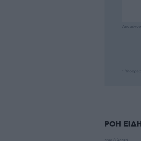
Απομένο
* Υποχρεω
ΡΟΗ ΕΙΔ
πριν 8 λεπτά