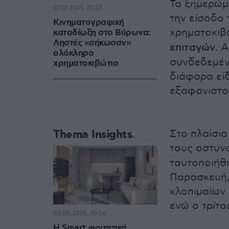
Τα ξημερώμ
07.01.2021, 21:23
την είσοδο 
Κινηματογραφική
χρηματοκιβώ
καταδίωξη στο Βύρωνα:
Ληστές «σήκωσαν»
επιταγών
. 
ολόκληρο
συνδεδεμέν
χρηματοκιβώτιο
διάφορα εί
εξαφανιστο
Thema Insights
Στο πλαίσιο
τους αστυν
ταυτοποιήθ
Παρασκευή,
κλοπιμαίων 
ενώ ο τρίτο
03.08.2026, 10:56
Η Smart φοιτητική