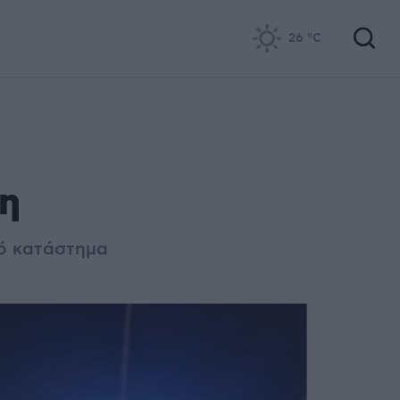
26
°C
ση
πό κατάστημα