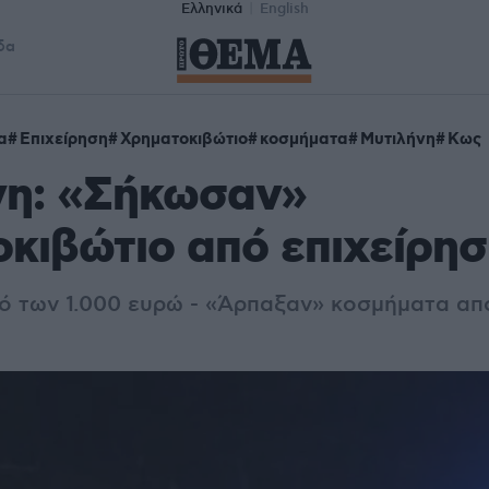
Ελληνικά
English
δα
α
Επιχείρηση
Χρηματοκιβώτιο
κοσμήματα
Μυτιλήνη
Κως
νη: «Σήκωσαν»
κιβώτιο από επιχείρη
σό των 1.000 ευρώ - «Άρπαξαν» κοσμήματα α