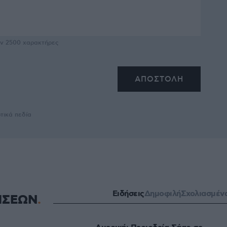
υν
2500
χαρακτήρες
τικά πεδία
Ειδήσεις
Δημοφιλή
Σχολιασμέν
ΗΣΕΩΝ