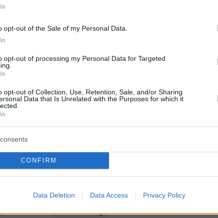
ήμερα:
In
o opt-out of the Sale of my Personal Data.
ία έφυγε, τα προβλήματα μένουν - Τι άφησε
In
 «Μήδεια»
to opt-out of processing my Personal Data for Targeted
ing.
In
ιγνάδης: Προετοιμάζει την υπεράσπισή του
 τις δικαστικές εξελίξεις
o opt-out of Collection, Use, Retention, Sale, and/or Sharing
ersonal Data that Is Unrelated with the Purposes for which it
lected.
In
Ποιες περιοχές μπαίνουν από σήμερα σε
νο» - Ανησυχία για τις μεταλλάξεις
consents
CONFIRM
protothema.gr στο Google News
το
και μάθετε πρώτοι
εις
Data Deletion
Data Access
Privacy Policy
Ειδήσεις
 τελευταίες
από την Ελλάδα και τον Κόσμο, τη
Protothema.gr
μβαίνουν, στο