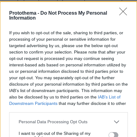
λαμβανει νομικη υποστήριξη απο τον Μπενι, που ειναι
κολλητος του τεως συζύγου της. Επισης
Protothema -
Do Not Process My Personal
Information
σημεραψτρενταρει το ΝΔ _ παιδεραστες απλούστατα
γιατι θα μεινετε στην ιστορία σαν αυτοι που
κωλισιεργουν την αποπομπη του στον εισαγγελέα.
If you wish to opt-out of the sale, sharing to third parties, or
(μέχρι τωρα θα εχει εξαφανισει κ καθε ηλεκτρικό
processing of your personal or sensitive information for
ίχνος της διατροφής του). Την "παραπλανημενη"
targeted advertising by us, please use the below opt-out
section to confirm your selection. Please note that after your
Μενδωνη δε χτες την χειροκροτησαν ΟΛΟΙ για την
opt-out request is processed you may continue seeing
εξαίσια ερμηνεία της. Κατα τα αλλα ριχνουν λασπη κ
interest-based ads based on personal information utilized by
φεικ στον Τσιπρα για τον Πρεσβη, την στιγμή που
us or personal information disclosed to third parties prior to
ηταν ο μονος που ζητησε ΓΡΑΠΤΩΣ την αποπομπή
your opt-out. You may separately opt-out of the further
του βενεζουελανου πρεσβη! Α! τελος οι στελνουν κ
disclosure of your personal information by third parties on the
χαιρετίσματα στον κολλητο του Κουλη, παιδεραστη
IAB’s list of downstream participants. This information may
Ν. Γεωργιαδ, καθως και στον πτεραρχο στελεχος της
also be disclosed by us to third parties on the
IAB’s List of
ΝΔ που βιαζε την ανηψουλα του,στον Φρουζη με την
Downstream Participants
that may further disclose it to other
11χρονη και στον δημαρχο ΝΔ που παρηγγηλνε" 17
third parties.
χρονα εκφυλα για πολυ ξυλο" οπως
μαγνητοφωνηθηκε. Η ΝΔ ΖΕΧΝΕΙ μαγκες. Καθαριστε
Please note that this website/app uses one or more Google
Personal Data Processing Opt Outs
τους. Βρωμισε ο τοπος.
services and may gather and store information including but
not limited to your visit or usage behaviour. You may click to
I want to opt-out of the Sharing of my
ΑΠΑΝΤΗΣΗ