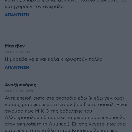
καπνός,υπάρχει φωτιά. Δεν είναι τυχαίο όλοι αυτοί να
κατηγορούν τον ανώμαλο.
ΑΠΑΝΤΗΣΗ
Μαρεβεν
20.02.2021, 11:03
Η μαρεβα να ειναι καλα κ κρυφτούν πολλα
ΑΠΑΝΤΗΣΗ
Αναξίμανδρος
20.02.2021, 10:58
Αντε επειδή ειστε στα σκοτάδια εδω (κ εξω γενικως)
να σας μεταφερω με τι εχουν βουιξει τα σοσιαλ. Ειναι
σιγουρο πως Μ Κ Ο της ξαδελφης του
Αλλοπροσαλου πθ παρειχε τα μικρα προσφυγοπουλα
στον σκηνοθετη (η Λυμπερ.). Επισης λεγεται πως εχει
καταφύγιο στην κολλητη του Κουρκου λα και πως