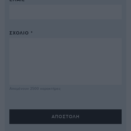
EMAIL
ΣΧΌΛΙΟ *
Απομένουν
2500
χαρακτήρες