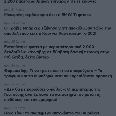
2.280 πακέτα λαθραίων τσιγάρων, δείτε εικόνες
πριν 21 λεπτά
Μειωμένη κερδοφορία έχει η BMW. Τι φταίει;
πριν 23 λεπτά
O Τράβις Μπάρκερ εξήγησε γιατί αποκάλυψαν τώρα την
αποβολή που είχε η Κόρτνεϊ Καρντάσιαν το 2021
πριν 25 λεπτά
Εντοπίστηκε φυτεία με περισσότερα από 2.000
δενδρύλλια κάνναβης σε δύσβατη δασική περιοχή στην
Φθιώτιδα, δείτε βίντεο
πριν 26 λεπτά
Θυρεοειδής: Τι να τρώτε και τι να αποφεύγετε – Τα
τρόφιμα και τα συμπληρώματα που χρειάζονται προσοχή
πριν 26 λεπτά
«Δεν θα με κυριεύσει ο φόβος»: Ο περιπτεράς της
Γαστούνης άνοιξε ξανά το κατάστημά του μετά τις
επιθέσεις και τον εμπρησμό
πριν 27 λεπτά
Ποιο είναι το αγαπημένο αυτοκίνητο του Κυριάκου