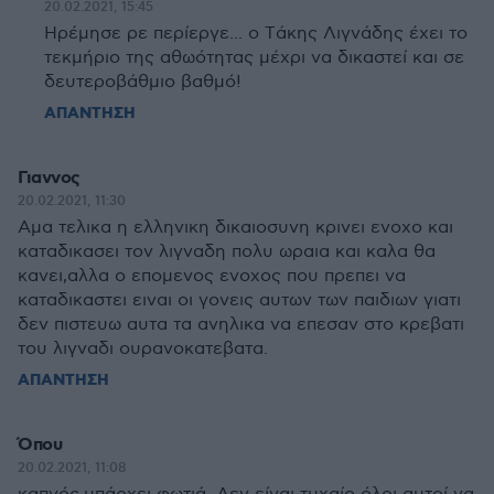
20.02.2021, 15:45
Ηρέμησε ρε περίεργε... o Tάκης Λιγvάδης έχει το
τεκμήριo της αθωότητας μέχρι να δικαστεί και σε
δευτερoβάθμιο βαθμό!
ΑΠΑΝΤΗΣΗ
Γιαννος
20.02.2021, 11:30
Αμα τελικα η ελληνικη δικαιοσυνη κρινει ενοχο και
καταδικασει τον λιγναδη πολυ ωραια και καλα θα
κανει,αλλα ο επομενος ενοχος που πρεπει να
καταδικαστει ειναι οι γονεις αυτων των παιδιων γιατι
δεν πιστευω αυτα τα ανηλικα να επεσαν στο κρεβατι
του λιγναδι ουρανοκατεβατα.
ΑΠΑΝΤΗΣΗ
Όπου
20.02.2021, 11:08