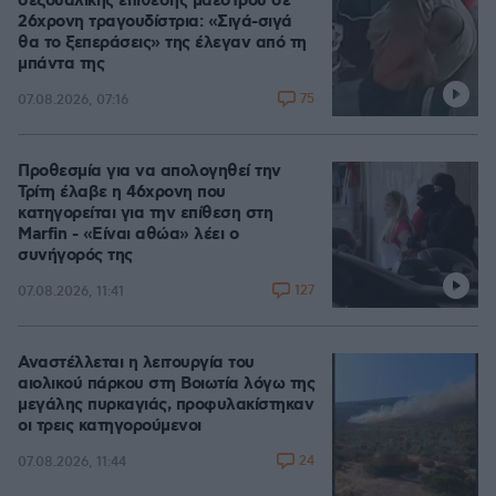
σεξουαλικής επίθεσης μαέστρου σε
26χρονη τραγουδίστρια: «Σιγά-σιγά
θα το ξεπεράσεις» της έλεγαν από τη
μπάντα της
75
07.08.2026, 07:16
Προθεσμία για να απολογηθεί την
Τρίτη έλαβε η 46χρονη που
κατηγορείται για την επίθεση στη
Marfin - «Είναι αθώα» λέει ο
συνήγορός της
127
07.08.2026, 11:41
Αναστέλλεται η λειτουργία του
αιολικού πάρκου στη Βοιωτία λόγω της
μεγάλης πυρκαγιάς, προφυλακίστηκαν
οι τρεις κατηγορούμενοι
24
07.08.2026, 11:44