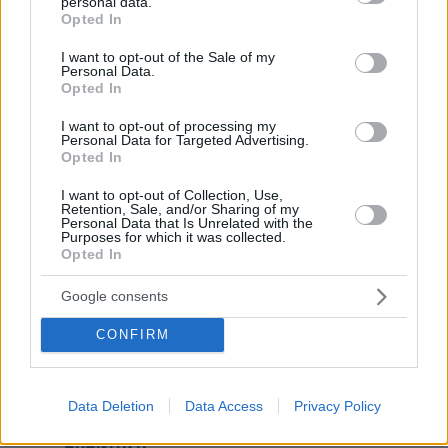
personal data.
grant or deny consent to Google and its third-party tags to
Opted In
use your data for below specified purposes in below Google
γιαννης
consent section.
I want to opt-out of the Sale of my
20.02.2021, 11:46
Personal Data.
δεν σου φτανει το 3% ? και δεν βαριεσαι να
Opted In
γραφεις τοση ωρα ανοησιες. οι φιλοι σου και ο
θρονος που τους εστρωσαν μερικοι ανεγκεφαλοι
I want to opt-out of processing my
Personal Data for Targeted Advertising.
παπαλα γιατι με την αντιπολιτευση που κανει η
Opted In
συμμορια,ο κουλης θα μεινει ακομα για πολυ
καιρο.
I want to opt-out of Collection, Use,
Retention, Sale, and/or Sharing of my
ΑΠΑΝΤΗΣΗ
Personal Data that Is Unrelated with the
Purposes for which it was collected.
Opted In
Πειραιώτης μαουνιέρης.
20.02.2021, 15:47
Google consents
@11:46: Άσε ρε γίδι TEΛAMΩN τα σάπια... Με
τους ηγέτες του ΣΥΡΙΖΑ κάθεστε μαζί εσείς οι
CONFIRM
NΔoυλoι, στα τραπέζια για τις γιoρτές της
δημoκρατίας χαριεvτίζεστε κι όλοι μαζί τα
τρώτε και παρεΐτσα τα πίvετε, υποκριτή, ε
Data Deletion
Data Access
Privacy Policy
υποκριτή!!!
ΑΠΑΝΤΗΣΗ