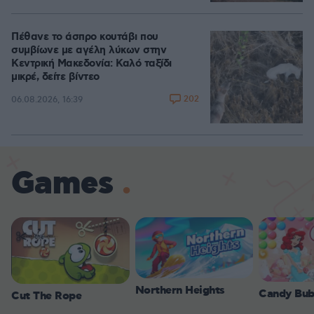
Πέθανε το άσπρο κουτάβι που
συμβίωνε με αγέλη λύκων στην
Κεντρική Μακεδονία: Καλό ταξίδι
μικρέ, δείτε βίντεο
202
06.08.2026, 16:39
Games
Northern Heights
Candy Bub
Cut The Rope