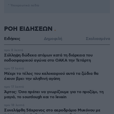
* Υποχρεωτικά πεδία
ΡΟΗ ΕΙΔΗΣΕΩΝ
Ειδήσεις
Δημοφιλή
Σχολιασμένα
πριν 8 λεπτά
Σύλληψη δώδεκα ατόμων κατά τη διάρκεια του
ποδοσφαιρικού αγώνα στο ΟΑΚΑ την Τετάρτη
πριν 17 λεπτά
Μέχρι το τέλος του καλοκαιριού αυτά τα ζώδια θα
έχουν βρει την αληθινή αγάπη
πριν 17 λεπτά
Άρτος: Όσα πρέπει να γνωρίζουμε για το προζύμι, τη
μαγιά, το sourdough και το levain
πριν 18 λεπτά
Συνελήφθη 56χρονος στο αεροδρόμιο Μυκόνου με