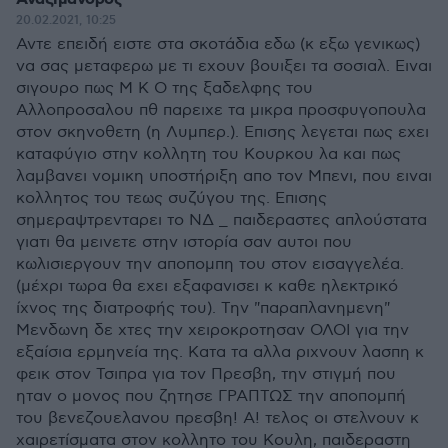
20.02.2021, 10:25
Αντε επειδή ειστε στα σκοτάδια εδω (κ εξω γενικως)
να σας μεταφερω με τι εχουν βουιξει τα σοσιαλ. Ειναι
σιγουρο πως Μ Κ Ο της ξαδελφης του
Αλλοπροσαλου πθ παρειχε τα μικρα προσφυγοπουλα
στον σκηνοθετη (η Λυμπερ.). Επισης λεγεται πως εχει
καταφύγιο στην κολλητη του Κουρκου λα και πως
λαμβανει νομικη υποστήριξη απο τον Μπενι, που ειναι
κολλητος του τεως συζύγου της. Επισης
σημεραψτρενταρει το ΝΔ _ παιδεραστες απλούστατα
γιατι θα μεινετε στην ιστορία σαν αυτοι που
κωλισιεργουν την αποπομπη του στον εισαγγελέα.
(μέχρι τωρα θα εχει εξαφανισει κ καθε ηλεκτρικό
ίχνος της διατροφής του). Την "παραπλανημενη"
Μενδωνη δε χτες την χειροκροτησαν ΟΛΟΙ για την
εξαίσια ερμηνεία της. Κατα τα αλλα ριχνουν λασπη κ
φεικ στον Τσιπρα για τον Πρεσβη, την στιγμή που
ηταν ο μονος που ζητησε ΓΡΑΠΤΩΣ την αποπομπή
του βενεζουελανου πρεσβη! Α! τελος οι στελνουν κ
χαιρετίσματα στον κολλητο του Κουλη, παιδεραστη