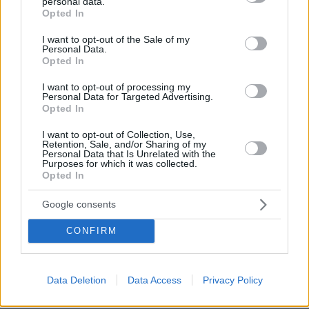
personal data.
grant or deny consent to Google and its third-party tags to
Opted In
10.08.2026, 14:19
use your data for below specified purposes in below Google
Κόμμα Καρυστιανού: Γιατί χάνεται μέσα σε δύο
consent section.
I want to opt-out of the Sale of my
μήνες η «Ελπίδα» της προέδρου Μαρίας
Personal Data.
Opted In
I want to opt-out of processing my
Η σκοτεινή ιστορία πίσω από τη δόξα:
Personal Data for Targeted Advertising.
Όταν ο Κρίστοφερ Νόλαν
Opted In
εκλιπαρούσε να μην καταδικαστεί ο
αδελφός του για υπόθεση δολοφονίας
I want to opt-out of Collection, Use,
στην Κόστα Ρίκα
Retention, Sale, and/or Sharing of my
Personal Data that Is Unrelated with the
1
10.08.2026, 20:48
Purposes for which it was collected.
Opted In
Google consents
Ιταλίδα τουρίστρια τραυματίστηκε
σοβαρά από το ρεύμα αεροπλάνου
CONFIRM
στο αεροδρόμιο Σκιάθου
24
10.08.2026, 20:42
Data Deletion
Data Access
Privacy Policy