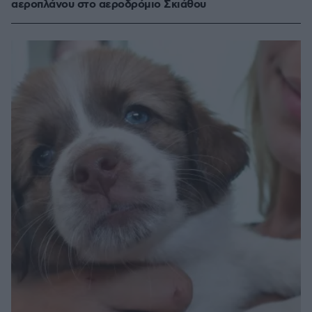
αεροπλάνου στο αεροδρόμιο Σκιάθου