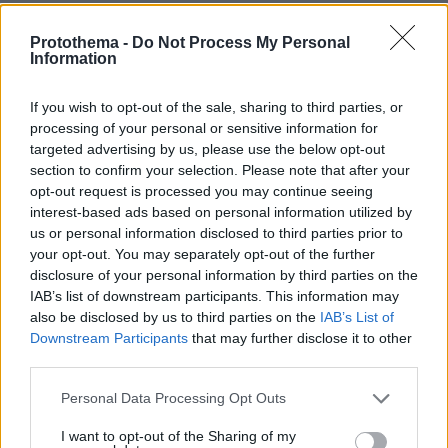
Αναφερόμενος ο υπουργός Υγείας
στις
Protothema -
Do Not Process My Personal
Information
δηλώσεις του αδελφού του
Γιάννη Καλλιάνου
είπε: «Μίλησε κάπως απαξιωτικά συνολικά για
If you wish to opt-out of the sale, sharing to third parties, or
τους γιατρούς στην Ελλάδα. Αυτό θα μου
processing of your personal or sensitive information for
επιτρέψετε να πω δεν είναι αλήθεια, η Ελλάδα
targeted advertising by us, please use the below opt-out
έχει καλούς γιατρούς. Το ΕΣΥ έχει καλούς
section to confirm your selection. Please note that after your
opt-out request is processed you may continue seeing
γιατρούς και το νοσοκομείο Αττικόν είναι καλό
interest-based ads based on personal information utilized by
νοσοκομείο».
us or personal information disclosed to third parties prior to
your opt-out. You may separately opt-out of the further
Δείτε βίντεο από τις δηλώσεις του:
disclosure of your personal information by third parties on the
IAB’s list of downstream participants. This information may
also be disclosed by us to third parties on the
IAB’s List of
Glomex Player(eexbs1jkdkewvzn, v-
Downstream Participants
that may further disclose it to other
d0t9nxtn9iz5)
third parties.
Please note that this website/app uses one or more Google
Personal Data Processing Opt Outs
services and may gather and store information including but
not limited to your visit or usage behaviour. You may click to
I want to opt-out of the Sharing of my