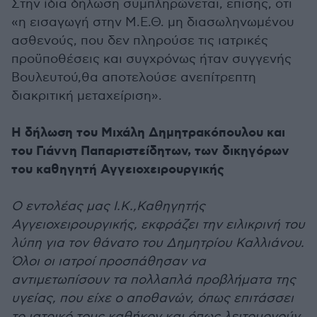
Στην ίδια δήλωση συμπληρώνεται, επίσης, ότι
«η εισαγωγή στην Μ.Ε.Θ. μη διασωληνωμένου
ασθενούς, που δεν πληρούσε τις ιατρικές
προϋποθέσεις και συγχρόνως ήταν συγγενής
Βουλευτού,θα αποτελούσε ανεπίτρεπτη
διακριτική μεταχείριση».
Η δήλωση του Μιχάλη Δημητρακόπουλου και
του Γιάννη Παπαριστείδητων, των δικηγόρων
του καθηγητή Αγγειοχειρουργικής
Ο εντολέας μας Ι.Κ.,Καθηγητής
Αγγειοχειρουργικής, εκφράζει την ειλικρινή του
λύπη για τον θάνατο του Δημητρίου Καλλιάνου.
Όλοι οι ιατροί προσπάθησαν να
αντιμετωπίσουν τα πολλαπλά προβλήματα της
υγείας, που είχε ο αποθανών, όπως επιτάσσει
το ιατρικό τους καθήκον και όπως λειτουργούν