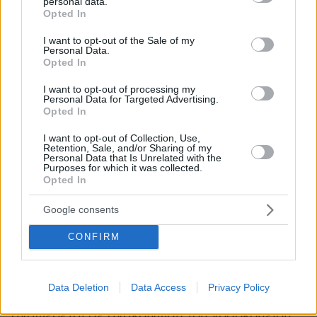
ΕΔΕ για τις συνθήκες νοσηλείας του πατέρα
personal data.
grant or deny consent to Google and its third-party tags to
Opted In
του Γιάννη Καλλιάνου
use your data for below specified purposes in below Google
consent section.
I want to opt-out of the Sale of my
Personal Data.
Υπενθυμίζεται πως η
διοίκηση του
Opted In
Νοσοκομείου Αττικόν διέταξε έ
νορκη
I want to opt-out of processing my
Διοικητική Εξέταση για τις συνθήκες νοσηλείας
Personal Data for Targeted Advertising.
Opted In
του πατέρα του Γιάννη Καλλιάνου.
I want to opt-out of Collection, Use,
Retention, Sale, and/or Sharing of my
«Σε συνέχεια του χθεσινού δελτίου τύπου του
Personal Data that Is Unrelated with the
Π.Γ.Ν. ΑΤΤΙΚΟΝ ανακοινώνουμε σήμερα
Purposes for which it was collected.
Opted In
25/4/2024 το θάνατο του Δημητρίου Καλλιάνου
και εκφράζουμε τα θερμά μας συλλυπητήρια
Google consents
στην οικογένεια του. Για τη διερεύνηση όλων
CONFIRM
των συνθηκών νοσηλείας του περιστατικού από
την ημέρα της εισαγωγής του έως σήμερα, η
Διοίκηση του Π.Γ.Ν. ΑΤΤΙΚΟΝ διέταξε τη
Data Deletion
Data Access
Privacy Policy
διενέργεια Ένορκης Διοικητικής Εξέτασης»
αναφέρεται σε ανακοίνωση του νοσοκομείου.