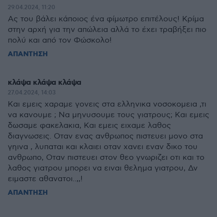
29.04.2024, 11:20
Ας του βάλει κάποιος ένα φίμωτρο επιτέλους! Κρίμα
στην αρχή για την απώλεια αλλά το έχει τραβήξει πιο
πολύ και από τον Φώσκολο!
ΑΠΑΝΤΗΣΗ
κλάψα κλάψα κλάψα
27.04.2024, 14:03
Και εμεις χαραμε γονεις στα ελληνικα νοσοκομεια ,τι
να κανουμε ; Να μηνυσουμε τους γιατρους; Και εμεις
δωσαμε φακελακια, Και εμεις ειχαμε λαθος
διαγνωσεις. Οταν ενας ανθρωπος πιστευει μονο στα
γηινα , λυπαται και κλαιει οταν χανει εναν δικο του
ανθρωπο, Οταν πιστευει στον θεο γνωριζει οτι και το
λαθος γιατρου μπορει να ειναι θελημα γιατρου, Δν
ειμαστε αθανατοι..,,!
ΑΠΑΝΤΗΣΗ