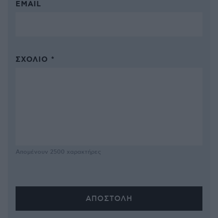
EMAIL
ΣΧΌΛΙΟ *
Απομένουν
2500
χαρακτήρες