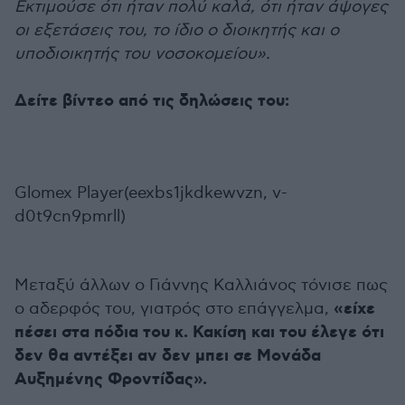
Εκτιμούσε ότι ήταν πολύ καλά, ότι ήταν άψογες
οι εξετάσεις του, το ίδιο ο διοικητής και ο
υποδιοικητής του νοσοκομείου».
Δείτε βίντεο από τις δηλώσεις του:
Glomex Player(eexbs1jkdkewvzn, v-
d0t9cn9pmrll)
Μεταξύ άλλων ο Γιάννης Καλλιάνος τόνισε πως
«είχε
ο αδερφός του, γιατρός στο επάγγελμα,
πέσει στα πόδια του κ. Κακίση και του έλεγε ότι
δεν θα αντέξει αν δεν μπει σε Μονάδα
Αυξημένης Φροντίδας».