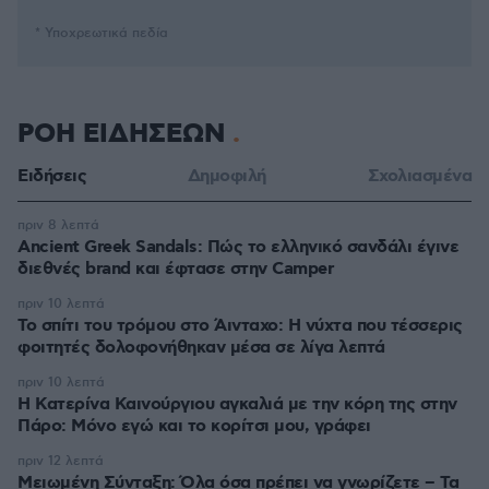
* Υποχρεωτικά πεδία
ΡΟΗ ΕΙΔΗΣΕΩΝ
Ειδήσεις
Δημοφιλή
Σχολιασμένα
πριν 8 λεπτά
Ancient Greek Sandals: Πώς το ελληνικό σανδάλι έγινε
διεθνές brand και έφτασε στην Camper
πριν 10 λεπτά
Το σπίτι του τρόμου στο Άινταχο: Η νύχτα που τέσσερις
φοιτητές δολοφονήθηκαν μέσα σε λίγα λεπτά
πριν 10 λεπτά
Η Κατερίνα Καινούργιου αγκαλιά με την κόρη της στην
Πάρο: Μόνο εγώ και το κορίτσι μου, γράφει
πριν 12 λεπτά
Μειωμένη Σύνταξη: Όλα όσα πρέπει να γνωρίζετε – Τα