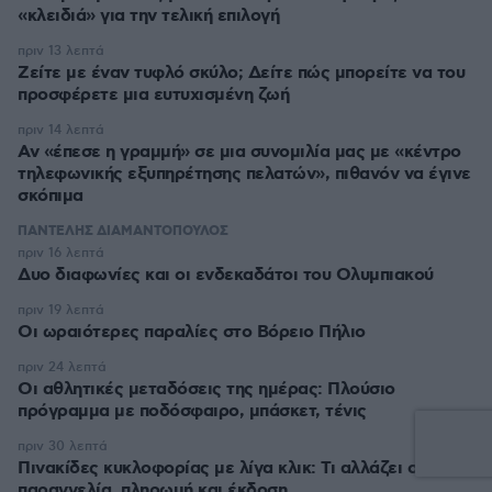
«κλειδιά» για την τελική επιλογή
πριν 13 λεπτά
Ζείτε με έναν τυφλό σκύλο; Δείτε πώς μπορείτε να του
προσφέρετε μια ευτυχισμένη ζωή
πριν 14 λεπτά
Αν «έπεσε η γραμμή» σε μια συνομιλία μας με «κέντρο
τηλεφωνικής εξυπηρέτησης πελατών», πιθανόν να έγινε
σκόπιμα
ΠΑΝΤΕΛΗΣ ΔΙΑΜΑΝΤΟΠΟΥΛΟΣ
πριν 16 λεπτά
Δυο διαφωνίες και οι ενδεκαδάτοι του Ολυμπιακού
πριν 19 λεπτά
Οι ωραιότερες παραλίες στο Βόρειο Πήλιο
πριν 24 λεπτά
Οι αθλητικές μεταδόσεις της ημέρας: Πλούσιο
πρόγραμμα με ποδόσφαιρο, μπάσκετ, τένις
πριν 30 λεπτά
Πινακίδες κυκλοφορίας με λίγα κλικ: Τι αλλάζει σε
παραγγελία, πληρωμή και έκδοση