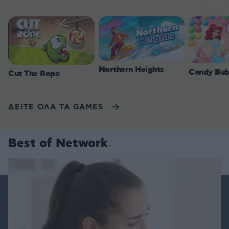
Northern Heights
Candy Bub
Cut The Rope
ΔΕΙΤΕ ΟΛΑ ΤΑ GAMES
Best of Network