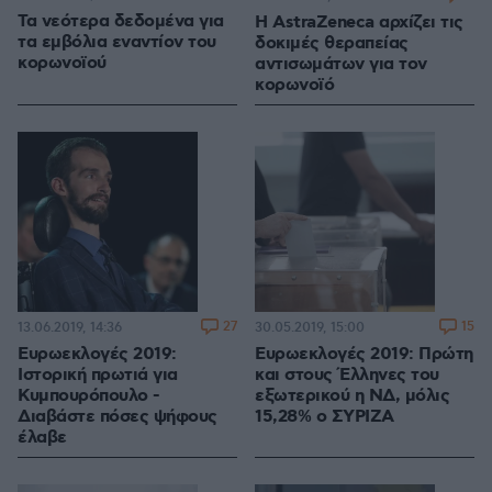
Τα νεότερα δεδομένα για
Η AstraZeneca αρχίζει τις
τα εμβόλια εναντίον του
δοκιμές θεραπείας
κορωνοϊού
αντισωμάτων για τον
κορωνοϊό
27
15
13.06.2019, 14:36
30.05.2019, 15:00
Ευρωεκλογές 2019:
Ευρωεκλογές 2019: Πρώτη
Ιστορική πρωτιά για
και στους Έλληνες του
Κυμπουρόπουλο -
εξωτερικού η ΝΔ, μόλις
Διαβάστε πόσες ψήφους
15,28% ο ΣΥΡΙΖΑ
έλαβε