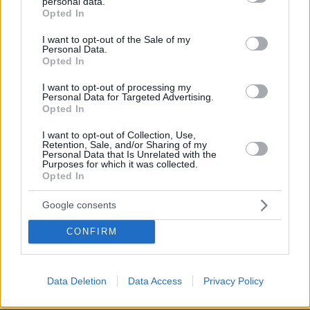
personal data.
υποβοηθούμενη αυτοκτονία
grant or deny consent to Google and its third-party tags to
Opted In
use your data for below specified purposes in below Google
09.08.2026, 12:07
consent section.
I want to opt-out of the Sale of my
Personal Data.
Opted In
Νεαρός Παλαιστίνιος κλείδωσε
I want to opt-out of processing my
ανήλικη στο σπίτι του στα Χανιά, την
Personal Data for Targeted Advertising.
έσωσαν οι φωνές της
Opted In
76
09.08.2026, 10:38
I want to opt-out of Collection, Use,
Retention, Sale, and/or Sharing of my
Personal Data that Is Unrelated with the
Purposes for which it was collected.
Opted In
Βασιλική κηδεία προβλέπεται για τον
Google consents
πρίγκιπα Άντριου όταν πεθάνει παρά
την αποκαθήλωσή του, αντιδράσεις
CONFIRM
για το «μυστικό σχέδιο»
17
09.08.2026, 08:01
Data Deletion
Data Access
Privacy Policy