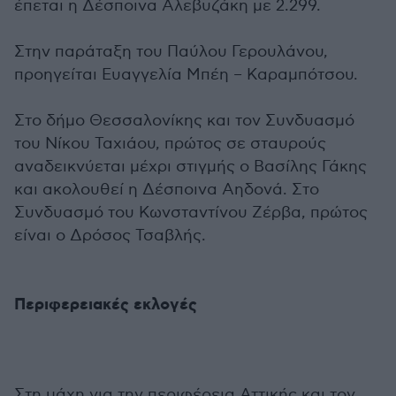
έπεται η Δέσποινα Αλεβυζάκη με 2.299.
Στην παράταξη του Παύλου Γερουλάνου,
προηγείται Ευαγγελία Μπέη – Καραμπότσου.
Στο δήμο Θεσσαλονίκης και τον Συνδυασμό
του Νίκου Ταχιάου, πρώτος σε σταυρούς
αναδεικνύεται μέχρι στιγμής ο Βασίλης Γάκης
και ακολουθεί η Δέσποινα Αηδονά. Στο
Συνδυασμό του Κωνσταντίνου Ζέρβα, πρώτος
είναι ο Δρόσος Τσαβλής.
Περιφερειακές εκλογές
Στη μάχη για την περιφέρεια Αττικής και τον