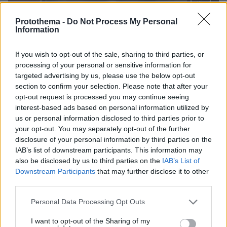
Protothema -
Do Not Process My Personal
Information
Loaded
:
100.00%
09.08.2026, 12:09
If you wish to opt-out of the sale, sharing to third parties, or
Νέα ανάφλεξη στη Μέση Ανατολή: Οι Χούθι
processing of your personal or sensitive information for
χτύπησαν εγκατάσταση της Aramco, το Ιράν βάζει
targeted advertising by us, please use the below opt-out
πιο σκληρούς όρους για τα Στενά του Ορμούζ
section to confirm your selection. Please note that after your
opt-out request is processed you may continue seeing
interest-based ads based on personal information utilized by
Το σπίτι του τρόμου στο Άινταχο: Η
us or personal information disclosed to third parties prior to
νύχτα που τέσσερις φοιτητές
your opt-out. You may separately opt-out of the further
δολοφονήθηκαν μέσα σε λίγα λεπτά
disclosure of your personal information by third parties on the
25
09.08.2026, 08:33
IAB’s list of downstream participants. This information may
also be disclosed by us to third parties on the
IAB’s List of
Downstream Participants
that may further disclose it to other
third parties.
Οι τελευταίες μέρες της 49χρονης
Please note that this website/app uses one or more Google
Personal Data Processing Opt Outs
TikToker που διαγνώστηκε με
services and may gather and store information including but
Αλτσχάιμερ και επέλεξε την ιατρικώς
not limited to your visit or usage behaviour. You may click to
I want to opt-out of the Sharing of my