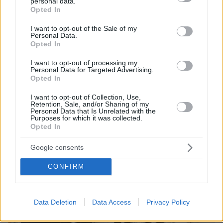
personal data.
grant or deny consent to Google and its third-party tags to
Opted In
Καθυστερήσεις επηρέασαν τη μεσαία τάξη, αλλά την
use your data for below specified purposes in below Google
κατέστρεψαν οι πολιτικές του 2010-2014, υποστήριξε
consent section.
I want to opt-out of the Sale of my
ο υπουργός Ψηφιακής Πολιτικής - Χατζηδάκης για το
Personal Data.
αφορολόγητο: Δεν θα νομιμοποιήσουμε διαδικασία
Opted In
πολιτικού θεάτρου
I want to opt-out of processing my
Personal Data for Targeted Advertising.
Opted In
I want to opt-out of Collection, Use,
Retention, Sale, and/or Sharing of my
Personal Data that Is Unrelated with the
Purposes for which it was collected.
Opted In
Google consents
CONFIRM
Data Deletion
Data Access
Privacy Policy