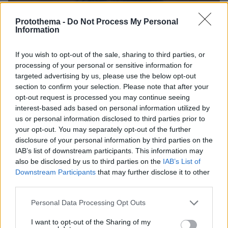
Protothema -
Do Not Process My Personal
Information
If you wish to opt-out of the sale, sharing to third parties, or
processing of your personal or sensitive information for
targeted advertising by us, please use the below opt-out
section to confirm your selection. Please note that after your
opt-out request is processed you may continue seeing
interest-based ads based on personal information utilized by
us or personal information disclosed to third parties prior to
your opt-out. You may separately opt-out of the further
disclosure of your personal information by third parties on the
IAB’s list of downstream participants. This information may
also be disclosed by us to third parties on the
IAB’s List of
Downstream Participants
that may further disclose it to other
third parties.
Please note that this website/app uses one or more Google
45
05.06.2019, 12:20
Personal Data Processing Opt Outs
services and may gather and store information including but
Παππάς για τη συντριβή ΣΥΡΙΖΑ: Εκτιμήθηκε
not limited to your visit or usage behaviour. You may click to
I want to opt-out of the Sharing of my
λανθασμένα ότι τα μέτρα αφομοιώνονται αμέσως