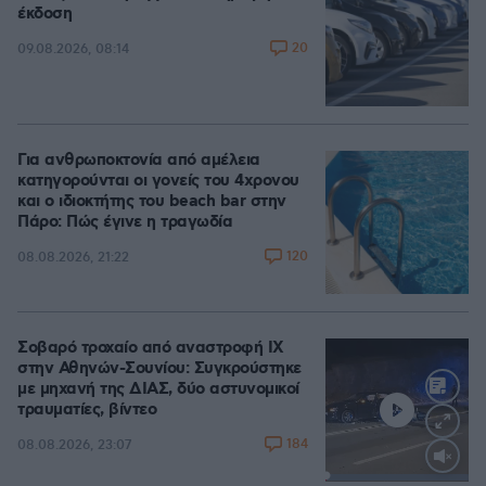
έκδοση
20
09.08.2026, 08:14
Για ανθρωποκτονία από αμέλεια
κατηγορούνται οι γονείς του 4χρονου
και ο ιδιοκτήτης του beach bar στην
Πάρο: Πώς έγινε η τραγωδία
120
08.08.2026, 21:22
Σοβαρό τροχαίο από αναστροφή ΙΧ
στην Αθηνών-Σουνίου: Συγκρούστηκε
με μηχανή της ΔΙΑΣ, δύο αστυνομικοί
τραυματίες, βίντεο
184
08.08.2026, 23:07
Loaded
: