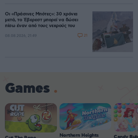
100.00%
Οι «Πράσινες Μπότες»: 30 χρόνια
μετά, το Έβερεστ μπορεί να δώσει
πίσω έναν από τους νεκρούς του
21
08.08.2026, 21:49
Games
Northern Heights
Candy Bub
Cut The Rope