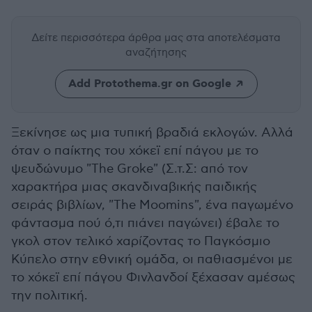
Δείτε περισσότερα άρθρα μας
στα αποτελέσματα
αναζήτησης
Add Protothema.gr on Google
Ξεκίνησε ως μια τυπική βραδιά εκλογών. Αλλά
όταν ο παίκτης του χόκεϊ επί πάγου με το
ψευδώνυμο "The Groke" (Σ.τ.Σ: από τον
χαρακτήρα μιας σκανδιναβικής παιδικής
σειράς βιβλίων, "Τhe Moomins", ένα παγωμένο
φάντασμα πού ό,τι πιάνει παγώνει) έβαλε το
γκολ στον τελικό χαρίζοντας το Παγκόσμιο
Κύπελο στην εθνική ομάδα, οι παθιασμένοι με
το χόκεϊ επί πάγου Φινλανδοί ξέχασαν αμέσως
την πολιτική.