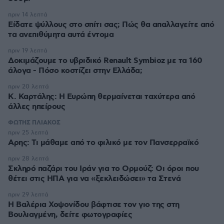
πριν 14 λεπτά
Είδατε ψύλλους στο σπίτι σας; Πώς θα απαλλαγείτε από
τα ανεπιθύμητα αυτά έντομα
πριν 19 λεπτά
Δοκιμάζουμε το υβριδικό Renault Symbioz με τα 160
άλογα - Πόσο κοστίζει στην Ελλάδα;
πριν 20 λεπτά
Κ. Καρτάλης: Η Ευρώπη θερμαίνεται ταχύτερα από
άλλες ηπείρους
ΦΩΤΗΣ ΠΛΙΑΚΟΣ
πριν 25 λεπτά
Αρης: Τι μάθαμε από το φιλικό με τον Πανσερραϊκό
πριν 28 λεπτά
Σκληρό παζάρι του Ιράν για το Ορμούζ: Οι όροι που
θέτει στις ΗΠΑ για να «ξεκλειδώσει» τα Στενά
πριν 29 λεπτά
Η Βαλέρια Χοψονίδου βάφτισε τον γιο της στη
Βουλιαγμένη, δείτε φωτογραφίες