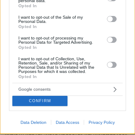
personal data.
grant or deny consent to Google and its third-party tags to
Opted In
use your data for below specified purposes in below Google
consent section.
I want to opt-out of the Sale of my
Personal Data.
Opted In
I want to opt-out of processing my
Personal Data for Targeted Advertising.
Opted In
I want to opt-out of Collection, Use,
Retention, Sale, and/or Sharing of my
Personal Data that Is Unrelated with the
Purposes for which it was collected.
Opted In
Google consents
CONFIRM
08.08.2026, 18:48
Εγκαταλείπει το κόμμα Καρυστιανού και ο
Data Deletion
Data Access
Privacy Policy
επιχειρηματίας Νίκος Μπρουτζάκης: Καταγγέλλει
κλειστή κάστα, «λένε προδότες και πληρωμένους