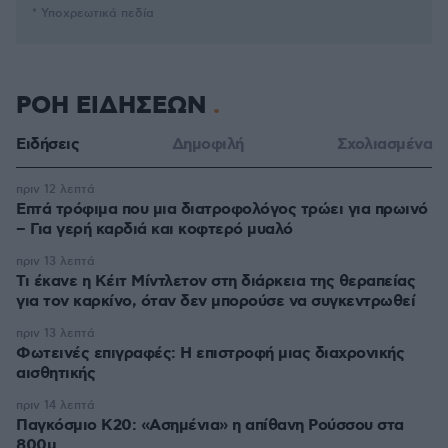
* Υποχρεωτικά πεδία
ΡΟΗ ΕΙΔΗΣΕΩΝ
Ειδήσεις
Δημοφιλή
Σχολιασμένα
πριν 12 λεπτά
Επτά τρόφιμα που μια διατροφολόγος τρώει για πρωινό
– Για γερή καρδιά και κοφτερό μυαλό
πριν 13 λεπτά
Τι έκανε η Κέιτ Μίντλετον στη διάρκεια της θεραπείας
για τον καρκίνο, όταν δεν μπορούσε να συγκεντρωθεί
πριν 13 λεπτά
Φωτεινές επιγραφές: Η επιστροφή μιας διαχρονικής
αισθητικής
πριν 14 λεπτά
Παγκόσμιο Κ20: «Ασημένια» η απίθανη Ρούσσου στα
800μ.