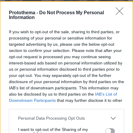
Protothema -
Do Not Process My Personal
Information
If you wish to opt-out of the sale, sharing to third parties, or
processing of your personal or sensitive information for
targeted advertising by us, please use the below opt-out
section to confirm your selection. Please note that after your
opt-out request is processed you may continue seeing
interest-based ads based on personal information utilized by
us or personal information disclosed to third parties prior to
08.08.2026, 21:43
your opt-out. You may separately opt-out of the further
Χόρχε Μέσι: Ο εργάτης από το Ροσάριο που πήρε
disclosure of your personal information by third parties on the
τον 13χρονο Λιονέλ από το χέρι και άλλαξε την
IAB’s list of downstream participants. This information may
ιστορία του ποδοσφαίρου με μια υπογραφή σε...
also be disclosed by us to third parties on the
IAB’s List of
χαρτοπετσέτα
Downstream Participants
that may further disclose it to other
third parties.
Please note that this website/app uses one or more Google
Personal Data Processing Opt Outs
services and may gather and store information including but
not limited to your visit or usage behaviour. You may click to
I want to opt-out of the Sharing of my