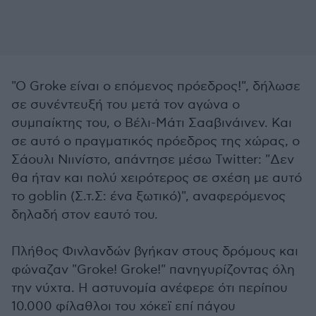
"Ο Groke είναι ο επόμενος πρόεδρος!", δήλωσε
σε συνέντευξή του μετά τον αγώνα ο
συμπαίκτης του, ο Βέλι-Μάτι Σααβινάινεν. Και
σε αυτό ο πραγματικός πρόεδρος της χώρας, ο
Σάουλι Νιινίστο, απάντησε μέσω Twitter: "Δεν
θα ήταν και πολύ χειρότερος σε σχέση με αυτό
το goblin (Σ.τ.Σ: ένα ξωτικό)", αναφερόμενος
δηλαδή στον εαυτό του.
Πλήθος Φινλανδών βγήκαν στους δρόμους και
φώναζαν "Groke! Groke!" πανηγυρίζοντας όλη
την νύχτα. Η αστυνομία ανέφερε ότι περίπου
10.000 φίλαθλοι του χόκεϊ επί πάγου