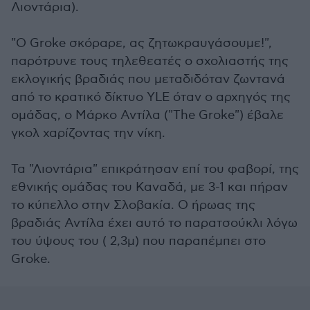
Λιοντάρια).
"Ο Groke σκόραρε, ας ζητωκραυγάσουμε!",
παρότρυνε τους τηλεθεατές ο σχολιαστής της
εκλογικής βραδιάς που μεταδιδόταν ζωντανά
από το κρατικό δίκτυο YLE όταν ο αρχηγός της
ομάδας, ο Μάρκο Αντίλα ("The Groke") έβαλε
γκολ χαρίζοντας την νίκη.
Τα "Λιοντάρια" επικράτησαν επί του φαβορί, της
εθνικής ομάδας του Καναδά, με 3-1 και πήραν
το κύπελλο στην Σλοβακία. Ο ήρωας της
βραδιάς Αντίλα έχει αυτό το παρατσούκλι λόγω
του ύψους του ( 2,3μ) που παραπέμπει στο
Groke.