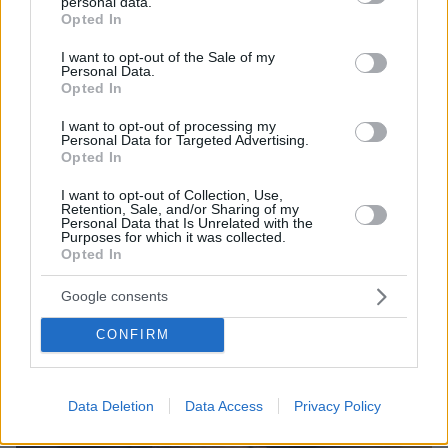
personal data.
grant or deny consent to Google and its third-party tags to
Opted In
use your data for below specified purposes in below Google
consent section.
I want to opt-out of the Sale of my
Personal Data.
Opted In
I want to opt-out of processing my
Personal Data for Targeted Advertising.
Opted In
I want to opt-out of Collection, Use,
Retention, Sale, and/or Sharing of my
Personal Data that Is Unrelated with the
Purposes for which it was collected.
Opted In
Google consents
CONFIRM
Data Deletion
Data Access
Privacy Policy