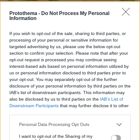
Protothema -
Do Not Process My Personal
Information
If you wish to opt-out of the sale, sharing to third parties, or
processing of your personal or sensitive information for
targeted advertising by us, please use the below opt-out
section to confirm your selection. Please note that after your
opt-out request is processed you may continue seeing
interest-based ads based on personal information utilized by
us or personal information disclosed to third parties prior to
your opt-out. You may separately opt-out of the further
disclosure of your personal information by third parties on the
IAB’s list of downstream participants. This information may
7
16.07.2022, 09:45
also be disclosed by us to third parties on the
IAB’s List of
Τα σκαλοπάτια «έδιωξαν» τον Κυμπουρόπουλο από
Downstream Participants
that may further disclose it to other
εκδήλωση που ήταν προσκεκλημένος
third parties.
Η ανάρτηση του ευρωβουλευτή που όπως είπε
Please note that this website/app uses one or more Google
Personal Data Processing Opt Outs
γύρισε πολύ στεναχωρημένος σπίτι του εξαιτίας του
services and may gather and store information including but
θεάματος που «πάντα τον φοβίζει», που είναι μια
not limited to your visit or usage behaviour. You may click to
I want to opt-out of the Sharing of my
είσοδος με σκαλοπάτια