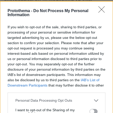
ατύχημα σε ένα πυρηνικό σταθμό είναι μικρή.
Protothema -
Do Not Process My Personal
Το πρόβλημα που θα υπάρχει είναι τεράστιο. Η
Information
τεχνολογία σε όλα τα πράγματα έχει εξελιχθεί
από το 1986. Το 1986, για παράδειγμα, δεν
If you wish to opt-out of the sale, sharing to third parties, or
υπήρχαν φωτοβολταϊκά, δεν υπήρχαν αιολικά,
processing of your personal or sensitive information for
targeted advertising by us, please use the below opt-out
τώρα υπάρχουν. Γιατί να πάμε στα πυρηνικά;
section to confirm your selection. Please note that after your
Εξηγήστε μου ένα καλό λόγο σε σχέση με την
opt-out request is processed you may continue seeing
οικονομία, με το περιβάλλον, με την κοινωνία,
interest-based ads based on personal information utilized by
με την ισότητα, με τη δημοκρατία, με την
us or personal information disclosed to third parties prior to
your opt-out. You may separately opt-out of the further
ισορροπία, για τον οποίο πρέπει να πάμε προς
disclosure of your personal information by third parties on the
τα εκεί. [...] Αυτό που λέει η επιστήμη, και όχι η
IAB’s list of downstream participants. This information may
Greenpeace, εδώ και πολλά χρόνια, είναι ότι
also be disclosed by us to third parties on the
IAB’s List of
για να αντιμετωπίσουμε την κλιματική κρίση θα
Downstream Participants
that may further disclose it to other
third parties.
πρέπει να απεμπλακούμε από τα ορυκτά
καύσιμα. Τελεία. Άρα, για να γίνει αυτό, θα
Please note that this website/app uses one or more Google
Personal Data Processing Opt Outs
πρέπει να κλείσουμε, καταρχάς, να φύγουμε
services and may gather and store information including but
not limited to your visit or usage behaviour. You may click to
I want to opt-out of the Sharing of my
από αυτά, και δεν είναι μόνο οι σταθμοί», λέει.