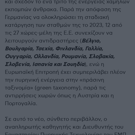
και σχεδόν το ένα τρίτο της ενέργειας χαμηλών
εκπομπών άνθρακα. Παρά την απόφαση της
Γερμανίας να ολοκληρώσει τη σταδιακή
κατάργηση των σταθμών της το 2023, 12 από
τις 27 χώρες-μέλη της Ε.Ε. συνεχίζουν να
Βέλγιο,
λειτουργούν αντιδραστήρες (
Βουλγαρία, Τσεχία, Φινλανδία, Γαλλία,
Ουγγαρία, Ολλανδία, Ρουμανία, Σλοβακία,
Σλοβενία, Ισπανία και Σουηδία
), ενώ η
Ευρωπαϊκή Επιτροπή έχει συμπεριλάβει πλέον
την πυρηνική ενέργεια στην «πράσινη
ταξινομία» (green taxonomy), παρά τις
αντιρρήσεις χωρών όπως η Αυστρία και η
Πορτογαλία.
Σε αυτό το νέο, σύνθετο περιβάλλον, ο
αναπληρωτής καθηγητής και Διευθυντής του
Εργαστηρίου Πυρηνικής Τεχνολογίας του ΕΜΠ,