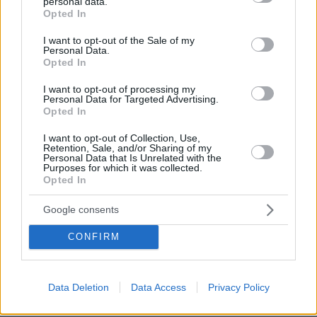
personal data.
grant or deny consent to Google and its third-party tags to
Opted In
use your data for below specified purposes in below Google
Αντιδραστήρες στο μέγεθος του Ολυμπιακού
consent section.
I want to opt-out of the Sale of my
Σταδίου
Personal Data.
Opted In
Ο κ. Πετρόπουλος διευκρινίζει πως η ειρηνική
χρήση της πυρηνικής ενέργειας είναι μια
I want to opt-out of processing my
Personal Data for Targeted Advertising.
καθαρά ενεργειακή επιλογή. «Επομένως, αν
Opted In
συντρέχουν οι κατάλληλοι οικονομοτεχνικοί
I want to opt-out of Collection, Use,
λόγοι μπορεί και να εξεταστεί το ενδεχόμενο
Retention, Sale, and/or Sharing of my
Personal Data that Is Unrelated with the
εγκατάστασης. Όχι μόνο προφανώς στην
Purposes for which it was collected.
Ελλάδα, έχει εξεταστεί σε αρκετές χώρες της
Opted In
Ευρώπης και βλέπουμε ότι η Γαλλία, η
Google consents
Σλοβακία και τα λοιπά έχουν πολύ μεγάλα
ποσοστά πυρηνικής ενεργείας. Για ειρηνικούς
CONFIRM
σκοπούς μιλάμε πάντοτε» σημειώνει και
προσθέτει:
Data Deletion
Data Access
Privacy Policy
«Να διευκρινίσω ότι δεν έχει καμία σχέση