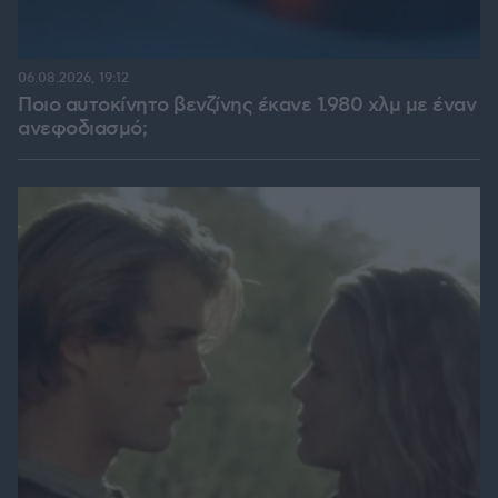
06.08.2026, 19:12
Ποιο αυτοκίνητο βενζίνης έκανε 1.980 χλμ με έναν
ανεφοδιασμό;