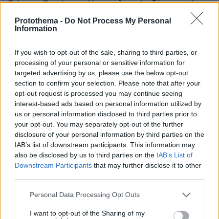
Γιώργος Παράσχος: Χαμογελαστός, δίνει τη μάχη
του με τον καρκίνο, μπήκε στο νοσοκομείο για νέα
Protothema -
Do Not Process My Personal
θεραπεία
Information
If you wish to opt-out of the sale, sharing to third parties, or
processing of your personal or sensitive information for
targeted advertising by us, please use the below opt-out
section to confirm your selection. Please note that after your
opt-out request is processed you may continue seeing
interest-based ads based on personal information utilized by
us or personal information disclosed to third parties prior to
your opt-out. You may separately opt-out of the further
disclosure of your personal information by third parties on the
IAB’s list of downstream participants. This information may
also be disclosed by us to third parties on the
IAB’s List of
Downstream Participants
that may further disclose it to other
third parties.
Please note that this website/app uses one or more Google
Personal Data Processing Opt Outs
services and may gather and store information including but
not limited to your visit or usage behaviour. You may click to
I want to opt-out of the Sharing of my