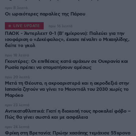
πριν 8 λεπτά
Οι ωραιότερες παραλίες της Πάρου
LIVE UPDATE
πριν 16 λεπτά
ΠΑΟΚ - Άντερλεχτ 0-1 (Β' ημίχρονο): Παλεύει για την
ισοφάριση ο «Δικέφαλος», έχασε πέναλτι ο Μιχαηλίδης,
πριν 18 λεπτά
Γκουτέρες: Οι επιθέσεις κατά αμάχων σε Ουκρανία και
Ρωσία πρέπει να σταματήσουν αμέσως
πριν 20 λεπτά
Μετά τη Θέουτα, η ακροαριστερά και η ακροδεξιά στην
Ισπανία ζητούν να γίνει το Μουντιάλ του 2030 χωρίς το
Μαρόκο
πριν 23 λεπτά
Αντικαταθλιπτικά: Γιατί η διακοπή τους προκαλεί φόβο –
Πώς θα γίνει σωστά και με ασφάλεια
πριν 24 λεπτά
Φρίκη στη Βρετανία: Πρώην χασάπης τεμάχισε 55χρονο