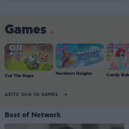
Games
Northern Heights
Candy Bub
Cut The Rope
ΔΕΙΤΕ ΟΛΑ ΤΑ GAMES
Best of Network