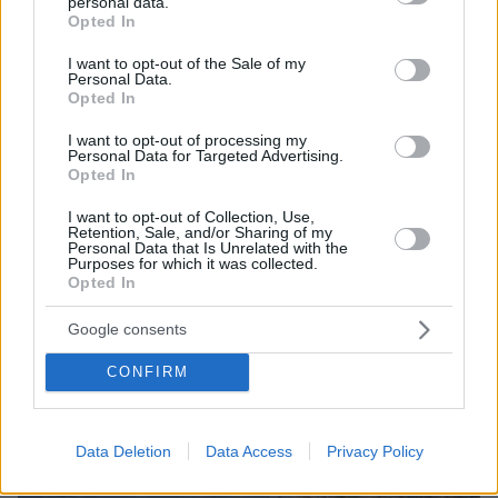
personal data.
grant or deny consent to Google and its third-party tags to
Opted In
use your data for below specified purposes in below Google
consent section.
I want to opt-out of the Sale of my
Personal Data.
Opted In
06.08.2026, 20:03
Αριστοτέλης Δαμίγος: Σε κλίμα οδύνης έγινε η
I want to opt-out of processing my
αποτέφρωση του συντονιστή που σκοτώθηκε
Personal Data for Targeted Advertising.
μετά τη σύγκρουση ελικοπτέρων στην Ψάθα,
Opted In
φωτογραφίες
I want to opt-out of Collection, Use,
Retention, Sale, and/or Sharing of my
Personal Data that Is Unrelated with the
Purposes for which it was collected.
Opted In
Google consents
CONFIRM
Data Deletion
Data Access
Privacy Policy