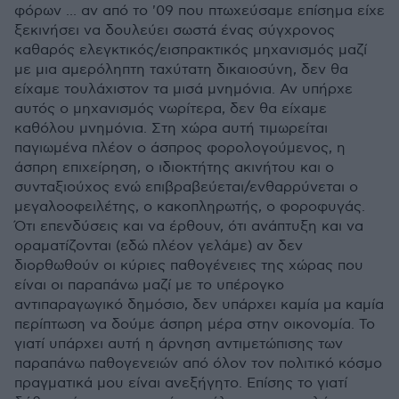
φόρων ... αν από το '09 που πτωχεύσαμε επίσημα είχε
ξεκινήσει να δουλεύει σωστά ένας σύγχρονος
καθαρός ελεγκτικός/εισπρακτικός μηχανισμός μαζί
με μια αμερόληπτη ταχύτατη δικαιοσύνη, δεν θα
είχαμε τουλάχιστον τα μισά μνημόνια. Αν υπήρχε
αυτός ο μηχανισμός νωρίτερα, δεν θα είχαμε
καθόλου μνημόνια. Στη χώρα αυτή τιμωρείται
παγιωμένα πλέον ο άσπρος φορολογούμενος, η
άσπρη επιχείρηση, ο ιδιοκτήτης ακινήτου και ο
συνταξιούχος ενώ επιβραβεύεται/ενθαρρύνεται ο
μεγαλοοφειλέτης, ο κακοπληρωτής, ο φοροφυγάς.
Ότι επενδύσεις και να έρθουν, ότι ανάπτυξη και να
οραματίζονται (εδώ πλέον γελάμε) αν δεν
διορθωθούν οι κύριες παθογένειες της χώρας που
είναι οι παραπάνω μαζί με το υπέρογκο
αντιπαραγωγικό δημόσιο, δεν υπάρχει καμία μα καμία
περίπτωση να δούμε άσπρη μέρα στην οικονομία. Το
γιατί υπάρχει αυτή η άρνηση αντιμετώπισης των
παραπάνω παθογενειών από όλον τον πολιτικό κόσμο
πραγματικά μου είναι ανεξήγητο. Επίσης το γιατί