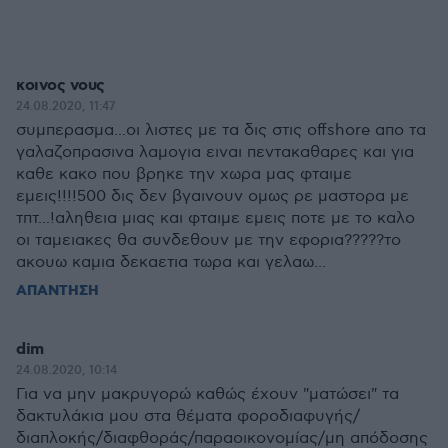
κοινος νους
24.08.2020, 11:47
συμπερασμα...οι λιστες με τα δις στις offshore απο τα
γαλαζοπρασινα λαμογια ειναι πεντακαθαρες και για
καθε κακο που βρηκε την χωρα μας φταιμε
εμεις!!!!500 δις δεν βγαινουν ομως ρε μαστορα με
τπτ...!αληθεια μιας και φταιμε εμεις ποτε με το καλο
οι ταμειακες θα συνδεθουν με την εφορια?????το
ακουω καμια δεκαετια τωρα και γελαω...
ΑΠΑΝΤΗΣΗ
dim
24.08.2020, 10:14
Για να μην μακρυγορώ καθώς έχουν "ματώσει" τα
δακτυλάκια μου στα θέματα φοροδιαφυγής/
διαπλοκής/διαφθοράς/παραοικονομίας/μη απόδοσης