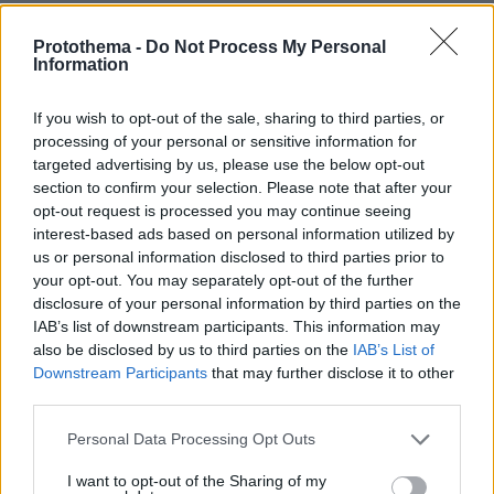
Χουάν Κάρλος: Η βασίλισσα Σοφία ακολουθεί
Protothema -
Do Not Process My Personal
τη συμβουλή της Φρειδερίκης και δεν θα του
Information
δώσει ποτέ διαζύγιο
If you wish to opt-out of the sale, sharing to third parties, or
Φωτιά στη Μάνη: Χωρίς ενεργό μέτωπο -
processing of your personal or sensitive information for
Ολονύχτια μάχη με τις διάσπαρτες εστίες
targeted advertising by us, please use the below opt-out
section to confirm your selection. Please note that after your
opt-out request is processed you may continue seeing
interest-based ads based on personal information utilized by
protothema.gr στο Google News
Ακολουθήστε το
us or personal information disclosed to third parties prior to
και μάθετε πρώτοι όλες τις ειδήσεις
your opt-out. You may separately opt-out of the further
disclosure of your personal information by third parties on the
Ειδήσεις
Δείτε όλες τις τελευταίες
από την Ελλάδα
IAB’s list of downstream participants. This information may
και τον Κόσμο, τη στιγμή που συμβαίνουν, στο
also be disclosed by us to third parties on the
IAB’s List of
Protothema.gr
Downstream Participants
that may further disclose it to other
third parties.
Σχετικά Άρθρα
Please note that this website/app uses one or more Google
Personal Data Processing Opt Outs
services and may gather and store information including but
not limited to your visit or usage behaviour. You may click to
I want to opt-out of the Sharing of my