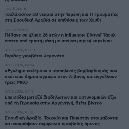
πριν 8 λεπτά
Τουλάχιστον 58 νεκροί στην Υεμένη και 11 τραυματίες
στη Σαουδική Αραβία σε επιθέσεις των Χούθι
πριν 22 λεπτά
Πέθανε σε ηλικία 26 ετών η influencer Σίντνεϊ Τάουλ
έπειτα από τριετή μάχη με σπάνια μορφή καρκίνου
07.08.2026, 05:00
Γαρίδες γιουβέτσι λεμονάτο
07.08.2026, 04:54
«Έγκλημα πολέμου» ο ισραηλινός βομβαρδισμός που
σκότωσε δημοσιογράφο στον Λίβανο, καταγγέλλουν
τρεις ΜΚΟ
07.08.2026, 04:13
Επεισόδια μεταξύ διαδηλωτών και αστυνομικών έξω
από τη Γερουσία στην Αργεντινή, δείτε βίντεο
07.08.2026, 03:38
Σαουδική Αραβία, Τουρκία και Πακιστάν ετοιμάζονται
να υπογράψουν συμφωνία αμοιβαίας άμυνας