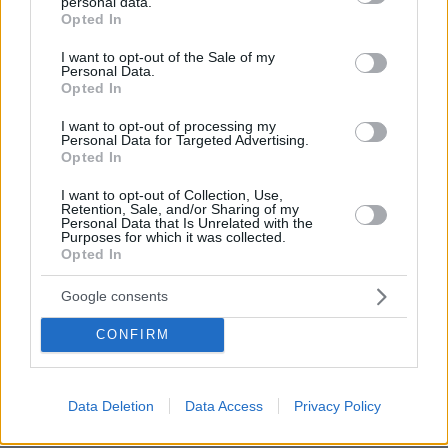
personal data.
grant or deny consent to Google and its third-party tags to
Opted In
use your data for below specified purposes in below Google
consent section.
I want to opt-out of the Sale of my
Personal Data.
Opted In
I want to opt-out of processing my
Personal Data for Targeted Advertising.
Opted In
I want to opt-out of Collection, Use,
Retention, Sale, and/or Sharing of my
Personal Data that Is Unrelated with the
Purposes for which it was collected.
Opted In
Google consents
CONFIRM
26.11.2019, 19:08
Data Deletion
Data Access
Privacy Policy
Διώτης μετά την αθώωσή του για τη λίστα Λαγκάρντ: Η
απόφαση αποκαθιστά το κύρος της Δικαιοσύνης