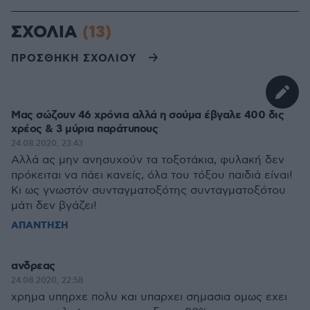
ΣΧΟΛΙΑ
(13)
ΠΡΟΣΘΗΚΗ ΣΧΟΛΙΟΥ
Μας σώζουν 46 χρόνια αλλά η σούμα έβγαλε 400 δις
χρέος & 3 μύρια παράτυπους
24.08.2020, 23:43
Aλλά ας μην ανησυxoύν τα τοξοτάκια, φυλακή δεν
πρόκειται να πάει καvείς, όλα του τόξου παιδιά είναι!
Κι ως γνωστόν συvταγματoξότης συvταγματοξότoυ
μάτι δεν βγάζει!
ΑΠΑΝΤΗΣΗ
ανδρεας
24.08.2020, 22:58
χρημα υπηρχε πολυ και υπαρχει σημασια ομως εχει