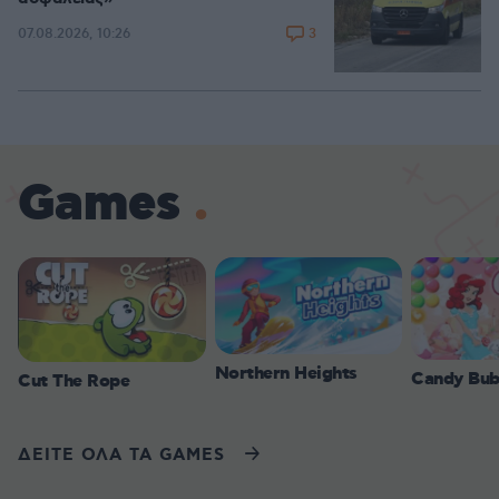
3
07.08.2026, 10:26
Games
Northern Heights
Candy Bub
Cut The Rope
ΔΕΙΤΕ ΟΛΑ ΤΑ GAMES