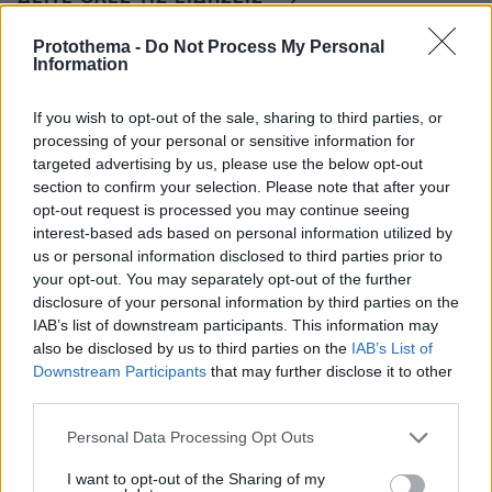
Protothema -
Do Not Process My Personal
Information
ΤΑ ΠΙΟ ΔΗΜΟΦΙΛΗ
If you wish to opt-out of the sale, sharing to third parties, or
processing of your personal or sensitive information for
targeted advertising by us, please use the below opt-out
section to confirm your selection. Please note that after your
opt-out request is processed you may continue seeing
interest-based ads based on personal information utilized by
us or personal information disclosed to third parties prior to
your opt-out. You may separately opt-out of the further
disclosure of your personal information by third parties on the
IAB’s list of downstream participants. This information may
also be disclosed by us to third parties on the
IAB’s List of
Downstream Participants
that may further disclose it to other
third parties.
Please note that this website/app uses one or more Google
Personal Data Processing Opt Outs
services and may gather and store information including but
not limited to your visit or usage behaviour. You may click to
I want to opt-out of the Sharing of my