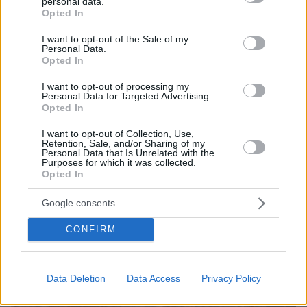
personal data.
grant or deny consent to Google and its third-party tags to
Opted In
use your data for below specified purposes in below Google
consent section.
I want to opt-out of the Sale of my
Personal Data.
Opted In
07.08.2026, 18:22
I want to opt-out of processing my
«Πόσα θέλεις για το κορίτσι;»: Τουρίστας στην
Personal Data for Targeted Advertising.
Κρήτη ζητά... τιμή για να ασελγήσει σε ανήλικη, τι
Opted In
καταγγέλλει ο ιδιοκτήτης επιχείρησης
I want to opt-out of Collection, Use,
Retention, Sale, and/or Sharing of my
Personal Data that Is Unrelated with the
Purposes for which it was collected.
Opted In
Google consents
CONFIRM
Data Deletion
Data Access
Privacy Policy