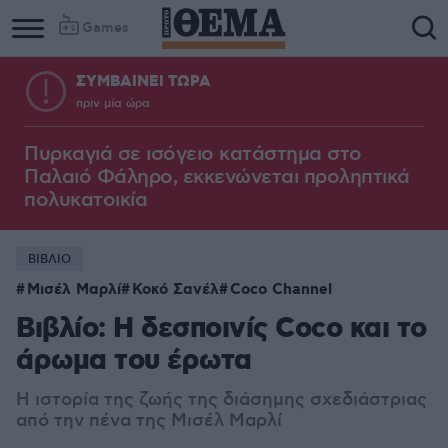
Games
ΣΥΜΒΑΙΝΕΙ ΤΩΡΑ
πριν μία ώρα
Πυρκαγιά σε ισόγειο κατάστημα στο
Παλαιό Φάληρο, εκκενώνεται προληπτικά
πολυκατοικία
ΒΙΒΛΙΟ
Μισέλ Μαρλί
Κοκό Σανέλ
Coco Channel
Βιβλίο: Η δεσποινίς Coco και το
άρωμα του έρωτα
H
ιστορία
της ζωής της
διάσημης σχεδιάστριας
από την πένα της
Μισέλ Μαρλί