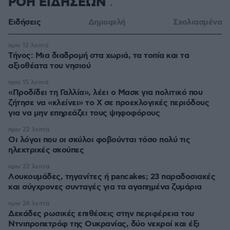
ΡΟΗ ΕΙΔΗΣΕΩΝ
Ειδήσεις
Δημοφιλή
Σχολιασμένα
πριν 12 λεπτά
Τήνος: Μια διαδρομή στα χωριά, τα τοπία και τα
αξιοθέατα του νησιού
πριν 15 λεπτά
«Προδίδει τη Γαλλία», λέει ο Μασκ για πολιτικό που
ζήτησε να «κλείνει» το X σε προεκλογικές περιόδους
για να μην επηρεάζει τους ψηφοφόρους
πριν 22 λεπτά
Οι λόγοι που οι σκύλοι φοβούνται τόσο πολύ τις
ηλεκτρικές σκούπες
πριν 22 λεπτά
Λουκουμάδες, τηγανίτες ή pancakes; 23 παραδοσιακές
και σύγχρονες συνταγές για τα αγαπημένα ζυμάρια
πριν 26 λεπτά
Δεκάδες ρωσικές επιθέσεις στην περιφέρεια του
Ντνιπροπετρόφ της Ουκρανίας, δύο νεκροί και έξι