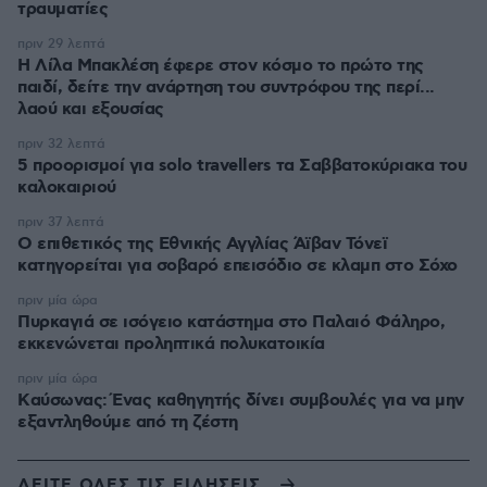
τραυματίες
πριν 29 λεπτά
Η Λίλα Μπακλέση έφερε στον κόσμο το πρώτο της
παιδί, δείτε την ανάρτηση του συντρόφου της περί...
λαού και εξουσίας
πριν 32 λεπτά
5 προορισμοί για solo travellers τα Σαββατοκύριακα του
καλοκαιριού
πριν 37 λεπτά
Ο επιθετικός της Εθνικής Αγγλίας Άϊβαν Τόνεϊ
κατηγορείται για σοβαρό επεισόδιο σε κλαμπ στο Σόχο
πριν μία ώρα
Πυρκαγιά σε ισόγειο κατάστημα στο Παλαιό Φάληρο,
εκκενώνεται προληπτικά πολυκατοικία
πριν μία ώρα
Kαύσωνας: Ένας καθηγητής δίνει συμβουλές για να μην
εξαντληθούμε από τη ζέστη
ΔΕΙΤΕ ΟΛΕΣ ΤΙΣ ΕΙΔΗΣΕΙΣ