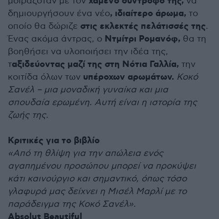
χαμένο σύντροφό της,
μοιραζόταν με τον
να
, ιδιαίτερο άρωμα,
δημιουργήσουν ένα νέο
το
στις εκλεκτές πελάτισσές της
οποίο θα δώριζε
.
Ντμίτρι Ρομανόφ,
Ένας ακόμα άντρας, ο
θα τη
βοηθήσει να υλοποιήσει την ιδέα της,
αξιδεύοντας μαζί της στη Νότια Γαλλία,
τ
την
υπέροχων αρωμάτων.
κοιτίδα όλων των
Κοκό
Σανέλ – μια μοναδική γυναίκα και μια
σπουδαία ερωμένη. Αυτή είναι η ιστορία της
ζωής της.
Κριτικές για το βιβλίο
«Από τη θλίψη για την απώλεια ενός
αγαπημένου προσώπου μπορεί να προκύψει
κάτι καινούργιο και σημαντικό, όπως τόσο
γλαφυρά μας δείχνει η Μισέλ Μαρλί με το
παράδειγμα της Κοκό Σανέλ».
Absolut Beautiful