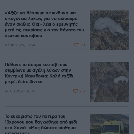
«Άξιζε να θέσουμε σε κίνδυνο μια
οικογένεια λύκων, για να σώσουμε
έναν σκύλο; Όχι» λέει ο ερευνητής
μετά τις επικρίσεις για τον θάνατο του
λευκού κουταβιού
90
07.08.2026, 18:54
Πέθανε το άσπρο κουτάβι που
συμβίωνε με αγέλη λύκων στην
Κεντρική Μακεδονία: Καλό ταξίδι
μικρέ, δείτε βίντεο
251
06.08.2026, 16:39
Το ευχαριστώ του πατέρα του
13χρονου που δαγκώθηκε από φίδι
στα Χανιά: «Μας δώσατε αίσθημα
ασφάλειας»