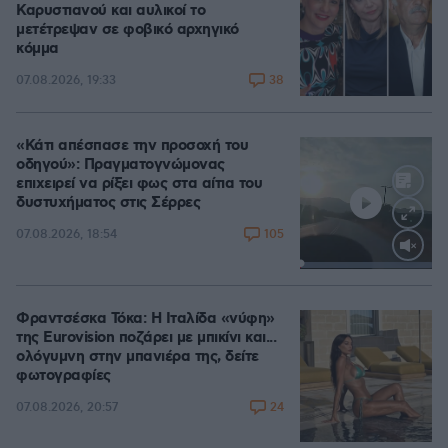
Καρυστιανού και αυλικοί το
μετέτρεψαν σε φοβικό αρχηγικό
κόμμα
38
07.08.2026, 19:33
«Κάτι απέσπασε την προσοχή του
οδηγού»: Πραγματογνώμονας
επιχειρεί να ρίξει φως στα αίτια του
δυστυχήματος στις Σέρρες
105
07.08.2026, 18:54
Loaded
:
100.00%
Φραντσέσκα Τόκα: Η Ιταλίδα «νύφη»
της Eurovision ποζάρει με μπικίνι και...
ολόγυμνη στην μπανιέρα της, δείτε
φωτογραφίες
24
07.08.2026, 20:57