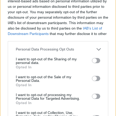
interest-based ads based on personal information utilized by
ΔΡ ΘΕΟΔΩΡΑ ΠΑΠΑΔΟΠΟΥΛΟΥ ΧΑΜΟΥΖΑ
νομίμων
us or personal information disclosed to third parties prior to
Απευαισθητοποίηση! Η νέα
κυριαρχικών
your opt-out. You may separately opt-out of the further
παγκόσμια μάστιγα
δικαιωμάτων
disclosure of your personal information by third parties on the
13
09.08.2026, 09:36
της. Για τη
IAB’s list of downstream participants. This information may
Ρωσία, η
also be disclosed by us to third parties on the
IAB’s List of
Τουρκία ήταν το
Downstream Participants
that may further disclose it to other
προκεχωρημένο
third parties.
φυλάκιο της
Please note that this website/app uses one or more Google
Personal Data Processing Opt Outs
Δύσης που
services and may gather and store information including but
παρεμπόδιζε
not limited to your visit or usage behaviour. You may click to
I want to opt-out of the Sharing of my
την επιρροή της
personal data.
grant or deny consent to Google and its third-party tags to
στην ανατολική
Opted In
use your data for below specified purposes in below Google
Μεσόγειο και τη
consent section.
I want to opt-out of the Sale of my
Μέση Ανατολή.
Personal Data.
Opted In
I want to opt-out of processing my
Personal Data for Targeted Advertising.
Opted In
I want to opt-out of Collection, Use,