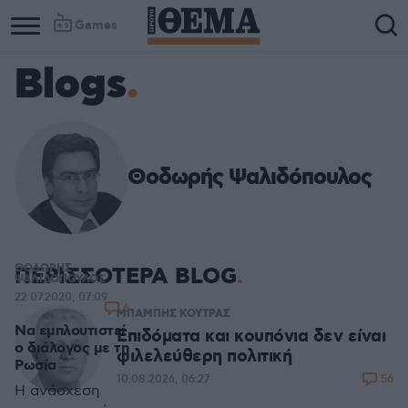
Games
Blogs
Θοδωρής Ψαλιδόπουλος
ΘΟΔΩΡΗΣ
ΠΕΡΙΣΣΟΤΕΡΑ BLOG
ΨΑΛΙΔΟΠΟΥΛΟΣ
22.07.2020, 07:09
6
ΜΠΑΜΠΗΣ ΚΟΥΤΡΑΣ
Να εμπλουτιστεί
Επιδόματα και κουπόνια δεν είναι
ο διάλογος με τη
φιλελεύθερη πολιτική
Ρωσία
56
10.08.2026, 06:27
Η ανάσχεση