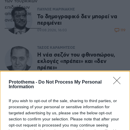
των τουρκικών
επιδιώξεων
ΠΑΥΛΟΣ ΜΑΡΙΝΑΚΗΣ
αποτελούσε
Το δημογραφικό δεν μπορεί να
ανέκαθεν
περιμένει
στοιχείο της
119
09.08.2026, 16:03
σύγκλισης
μεταξύ της
Ελλάδος και της
ΤΑΣΟΣ ΚΑΡΑΜΗΤΣΟΣ
Ρωσίας.
Η νέα σεζόν του φθινοπώρου,
Ιστορικά, αυτός
εκλογές «πρέπει» και «δεν
ο στόχος δεν
πρέπει»
είχε, ωστόσο,
35
09.08.2026, 11:58
για τις δύο
Protothema -
Do Not Process My Personal
χώρες το ίδιο
Information
περιεχόμενο.
ΦΩΤΗΣ ΠΛΙΑΚΟΣ
Για την Ελλάδα,
Αρης: Τι μάθαμε από το φιλικό με
If you wish to opt-out of the sale, sharing to third parties, or
η τουρκική
τον Πανσερραϊκό
processing of your personal or sensitive information for
προκλητικότητα
targeted advertising by us, please use the below opt-out
8
09.08.2026, 09:48
ήταν το κύριο
section to confirm your selection. Please note that after your
πρόβλημα για
opt-out request is processed you may continue seeing
την άσκηση των