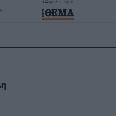
Ελληνικά
English
δα
λη