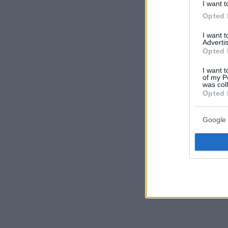
I want t
Opted 
I want 
Advertis
Opted 
I want t
of my P
was col
Opted 
Google 