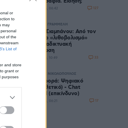
φωτογραφία. Είδηση;
127
06.08.2026, 06:42
sonal or
ection to
ΑΦΡΟΔΙΤΗ ΓΡΑΜΜΕΛΗ
ou may
Μαρία Σιαμπάνου: Από τον
 personal
δημόσιο «λιθοβολισμό»
out of the
 downstream
στην διαδικτυακή
B’s List of
αποθέωση
33
05.08.2026, 10:49
er and store
to grant or
ΓΡΗΓΟΡΗΣ ΝΙΚΟΛΟΠΟΥΛΟΣ
ed purposes
Μας αφορά: Ψηφιακό
Ευρώ (θετικό) - Chat
Control (επικίνδυνο)
17
05.08.2026, 06:21