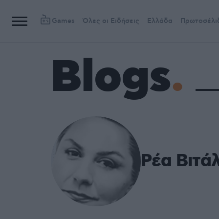
Games
Όλες οι Ειδήσεις
Ελλάδα
Πρωτοσέλι
Blogs
Ρέα Βιτά