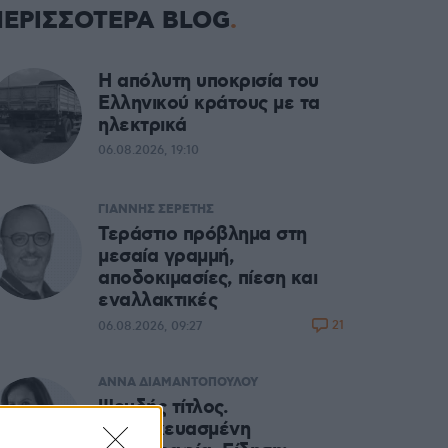
ΠΕΡΙΣΣΟΤΕΡΑ BLOG
Η απόλυτη υποκρισία του
Ελληνικού κράτους με τα
ηλεκτρικά
06.08.2026, 19:10
ΓΙΑΝΝΗΣ ΣΕΡΕΤΗΣ
Τεράστιο πρόβλημα στη
μεσαία γραμμή,
αποδοκιμασίες, πίεση και
εναλλακτικές
21
06.08.2026, 09:27
ΑΝΝΑ ΔΙΑΜΑΝΤΟΠΟΥΛΟΥ
Ψευδής τίτλος.
Κατασκευασμένη