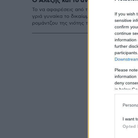
Ο Αλέξης και το ανεκπλήρωτο ρομάν
Το να αφαιρέσεις από τον Αλέξη Τσίπρα το 
If you wish 
γριά γυναίκα το δικαίωμα της αφήγησης εν
sensitive in
ρομάντζου της νιότης της.
confirm you
continue se
information 
further disc
participants
Downstream 
Please note
information 
deny consent
in below Go
Persona
I want t
Opted 