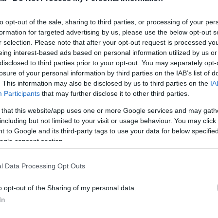
τζο μιας γριας
ψέμα είναι σαν να αφαιρείς από
to opt-out of the sale, sharing to third parties, or processing of your per
ός ανεκπλήρωτου έρωτα, ενός
formation for targeted advertising by us, please use the below opt-out s
r selection. Please note that after your opt-out request is processed y
eing interest-based ads based on personal information utilized by us or
disclosed to third parties prior to your opt-out. You may separately opt-
losure of your personal information by third parties on the IAB’s list of
. This information may also be disclosed by us to third parties on the
IA
Participants
that may further disclose it to other third parties.
 that this website/app uses one or more Google services and may gath
including but not limited to your visit or usage behaviour. You may click 
 to Google and its third-party tags to use your data for below specifi
ogle consent section.
l Data Processing Opt Outs
o opt-out of the Sharing of my personal data.
In