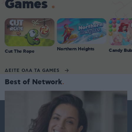
Games
Northern Heights
Candy Bub
Cut The Rope
ΔΕΙΤΕ ΟΛΑ ΤΑ GAMES
Best of Network