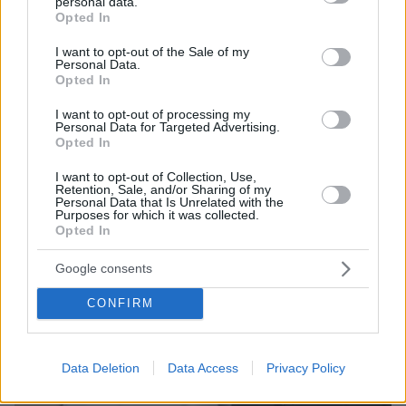
personal data.
grant or deny consent to Google and its third-party tags to
Opted In
use your data for below specified purposes in below Google
consent section.
I want to opt-out of the Sale of my
Personal Data.
Opted In
I want to opt-out of processing my
Personal Data for Targeted Advertising.
Opted In
I want to opt-out of Collection, Use,
Retention, Sale, and/or Sharing of my
Personal Data that Is Unrelated with the
Purposes for which it was collected.
Opted In
Google consents
CONFIRM
Data Deletion
Data Access
Privacy Policy