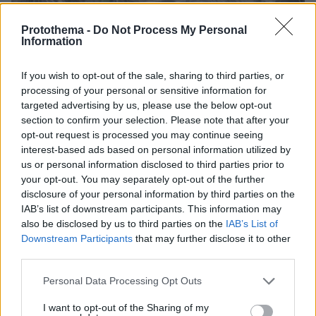
Protothema -
Do Not Process My Personal
Information
If you wish to opt-out of the sale, sharing to third parties, or
processing of your personal or sensitive information for
targeted advertising by us, please use the below opt-out
section to confirm your selection. Please note that after your
opt-out request is processed you may continue seeing
interest-based ads based on personal information utilized by
us or personal information disclosed to third parties prior to
your opt-out. You may separately opt-out of the further
disclosure of your personal information by third parties on the
IAB’s list of downstream participants. This information may
also be disclosed by us to third parties on the
IAB’s List of
Downstream Participants
that may further disclose it to other
third parties.
06.08.2026, 16:39
Please note that this website/app uses one or more Google
Πέθανε το άσπρο κουτάβι που συμβίωνε με αγέλη
Personal Data Processing Opt Outs
services and may gather and store information including but
λύκων στην Κεντρική Μακεδονία: Καλό ταξίδι
not limited to your visit or usage behaviour. You may click to
I want to opt-out of the Sharing of my
μικρέ, δείτε βίντεο