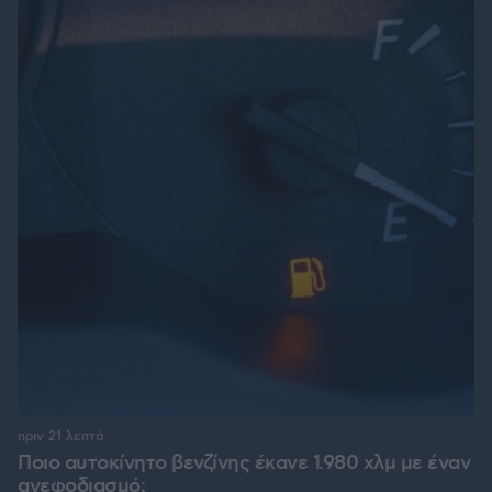
πριν 21 λεπτά
Ποιο αυτοκίνητο βενζίνης έκανε 1.980 χλμ με έναν
ανεφοδιασμό;