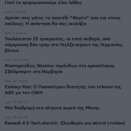
Γιατί το χρησιμοποιούμε όλοι λάθος
πριν 3 λεπτά
Αρέσει στις γάτες το παιχνίδι “Φέρτο” όσο και στους
σκύλους; Η απάντηση θα σας εκπλήξει
πριν 7 λεπτά
Τουλάχιστον 25 τραυματίες, οι επτά σοβαρά, από
σύγκρουση δύο τραμ στο Γκελζενκίρχεν της Γερμανίας,
βίντεο
πριν 10 λεπτά
Μυστηριώδεις θάνατοι ταράνδων στο αρχιπέλαγος
Σβάλμπαρντ στη Νορβηγία
πριν 12 λεπτά
Σούπερ Καπ: Ο Παπαπέτρου διαιτητής του τελικού της
ΑΕΚ με τον ΟΦΗ
πριν 17 λεπτά
Μία διαδρομή στα πέτρινα χωριά της Μάνης
πριν 18 λεπτά
Renault 4 E-Tech electric: Ελευθερία για πάντα! (+video)