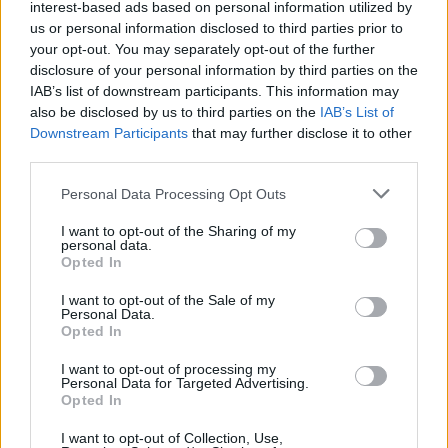
θεατές και αθέατες
interest-based ads based on personal information utilized by
Το δίλημμα για τον
ερμηνευτεί η
πλευρές. Κατ’ αρχάς,
us or personal information disclosed to third parties prior to
Αλέξη Τσίπρα
παραγωγική,
δεν εκδηλώνονται σε
your opt-out. You may separately opt-out of the further
οικονομική και
Το παρελθόν
κοινωνικό, πολιτικό ή
disclosure of your personal information by third parties on the
αναπτυξιακή
ταλανίζει τον
IAB’s list of downstream participants. This information may
ιδεολογικό κενό.
υστέρηση του τόπου;
ΣΥΡΙΖΑ. Τον
also be disclosed by us to third parties on the
IAB’s List of
Αντιθέτως, στη φορά
αναστατώνει και τον
Downstream Participants
that may further disclose it to other
των πραγμάτων
μπλοκάρει. Είναι ο
third parties.
επιδρούν οι
εφιάλτης του.
υφιστάμενες
Please note that this website/app uses one or more Google
Δώδεκα μήνες μετά
Personal Data Processing Opt Outs
συνθήκες, οι
services and may gather and store information including but
την απώλεια της
επικρατούσες τάσεις,
ΓΙΩΡΓΟΣ ΠΑΝΤΑΓΙΑΣ
not limited to your visit or usage behaviour. You may click to
I want to opt-out of the Sharing of my
εξουσίας, τα όσα
33
27.06.2020, 07:38
personal data.
οι πεποιθήσεις. Και
grant or deny consent to Google and its third-party tags to
ανήκουστα
Opted In
Σοσιαλδημοκρατία
βέβαια καθοριστικός
use your data for below specified purposes in below Google
συνέβησαν στη
χωρίς
είναι ο ρόλος των
consent section.
I want to opt-out of the Sale of my
διάρκεια του
σοσιαλδημοκράτες
πρωταγωνιστών.
Personal Data.
κυβερνητικού βίου
Opted In
Στην πολιτική σκηνή
εξακολουθούν να
προσφιλής μέθοδος
τον στιγματίζουν. Το
I want to opt-out of processing my
είναι η εισαγωγή
Personal Data for Targeted Advertising.
χειρότερο, στέκουν
ξένων προϊόντων.
Opted In
εμπόδιο στον
Απώτερος σκοπός, η
λεγόμενο
I want to opt-out of Collection, Use,
οικειοποίηση