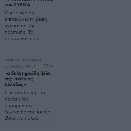
του ΣΥΡΙΖΑ
Ο κορωνοϊός
επιταχύνει τη βίαιη
ωρίμανση της
πολιτικής. Το
σημαντικότερο,
προκαλεί ασφυξία
στον λαϊκισμό. Και
τούτο διότι οι
ΓΙΩΡΓΟΣ ΠΑΝΤΑΓΙΑΣ
εκφραστές του «δεν
84
25.04.2020, 08:01
αντιμετωπίζουν τις
Τα δηλητηριώδη βέλη
εξελίξεις ως
της «παλαιάς
συστατικό στοιχείο
Ελλάδας»
της ίδιας της
Στις συνθήκες της
πραγματικότητας,
πανδημίας
αλλά ως μέσο για να
παραμένουν
στραφούν εναντίον
ζωντανές «οι παλιές
της» (Μιχάλης
ιδέες, οι παλιές
Σπουρδαλάκης,
αγάπες, οι κραυγές».
«Λαϊκισμός και