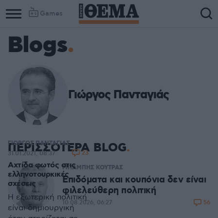
Games
Blogs
Γιώργος Πανταγιάς
ΓΙΩΡΓΟΣ ΠΑΝΤΑΓΙΑΣ
ΠΕΡΙΣΣΟΤΕΡΑ BLOG
23
31.01.2021, 08:37
Αχτίδα φωτός στις
ΜΠΑΜΠΗΣ ΚΟΥΤΡΑΣ
ελληνοτουρκικές
Επιδόματα και κουπόνια δεν είναι
σχέσεις
φιλελεύθερη πολιτική
Η εξωτερική πολιτική
56
10.08.2026, 06:27
είναι δημιουργική