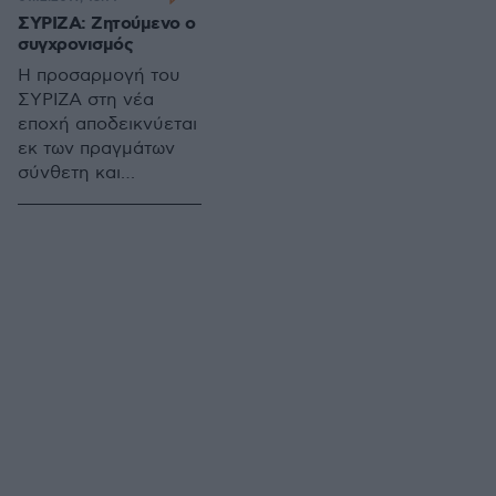
κομματικοί
ΣΥΡΙΖΑ: Ζητούμενο ο
συσχετισμοί. Ως εκ
συγχρονισμός
τούτου, οι εξελίξεις
Η προσαρμογή του
καθορίζονται από τις
ΣΥΡΙΖΑ στη νέα
κυρίαρχες αντιθέσεις
εποχή αποδεικνύεται
εκ των πραγμάτων
σύνθετη και
απαιτητική. Ο
γνωστός πολιτικός
του εαυτός βρίσκεται
σε αναντιστοιχία με
τις τωρινές ανάγκες
και απαιτήσεις. Η
απεξάρτησή του απ’
αυτόν καθίσταται
καίριο ζήτημα