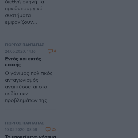
διευρύνει τα όρια
διεθνή σκηνή τα
της απήχησής τους.
πρωθυπουργικά
συστήματα
εμφανίζουν
ουσιαστικές
διαφορές
ανεξαρτήτως των
ΓΙΩΡΓΟΣ ΠΑΝΤΑΓΙΑΣ
πολιτικών
4
24.05.2020, 14:16
που πρεσβεύουν.
Εντός και εκτός
εποχής
Ο γόνιμος πολιτικός
ανταγωνισμός
αναπτύσσεται στο
πεδίο των
προβλημάτων της
κάθε συγκυρίας. Δεν
διεξάγεται σε
κοινωνικό και
ΓΙΩΡΓΟΣ ΠΑΝΤΑΓΙΑΣ
οικονομικό κενό.
25
10.05.2020, 08:58
Το υποκείμενο νόσημα