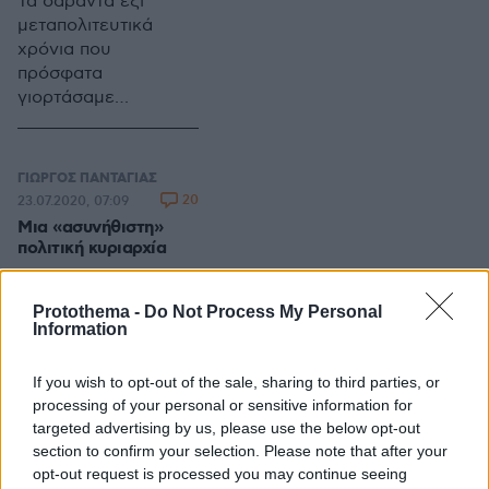
Τα σαράντα έξι
ανθεκτικό
-για να ιδιοποιηθώ
μεταπολιτευτικά
πελατειακό σύστημα
τον στίχο του
χρόνια που
και η συντεχνιακή
Γιώργου Σεφέρη- τ’
πρόσφατα
οργάνωση της
αγάλματα είναι μόνο
γιορτάσαμε
κοινωνίας. Αλλά και
στο μουσείο.
εμπεριέχουν
στην προσήλωση της
πολυσήμαντα
πλειονότητας της
πολιτικά γεγονότα.
πολιτικής τάξης στο
ΓΙΩΡΓΟΣ ΠΑΝΤΑΓΙΑΣ
Τα σημάδια τους στη
μικρό, το εφήμερο
20
23.07.2020, 07:09
σύγχρονη Ιστορία
και το πρόσκαιρο.
Μια «ασυνήθιστη»
είναι ανεξίτηλα
Αντιμετωπίζοντας
πολιτική κυριαρχία
τους πολίτες ως
Τα γεγονότα δεν
πελάτες, έχει ως
ακολουθούν πάντα
Protothema -
Do Not Process My Personal
κύριο μέλημα το
γραμμική πορεία.
Information
προσωπικό και
Υπόκεινται σε
μικροκομματικό της
απρόσμενες
If you wish to opt-out of the sale, sharing to third parties, or
όφελος. Αδιαφορεί
μεταβολές και
processing of your personal or sensitive information for
για την υλοποίηση
ανατροπές. Η
targeted advertising by us, please use the below opt-out
μειζόνων
ερμηνεία τους είναι
section to confirm your selection. Please note that after your
ΓΙΩΡΓΟΣ ΠΑΝΤΑΓΙΑΣ
στρατηγικών στόχων.
σύνθετη γιατί έχουν
opt-out request is processed you may continue seeing
9
10.07.2020, 06:33
Πώς αλλιώς να