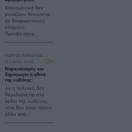
Φαινομενικά δεν
μοιάζουν. Κινούνται
σε διαφορετικούς
κόσμους.
Πρεσβεύουν,
υποτίθεται,
αντιτιθέμενες αξίες.
Οι μεν ενσαρκώνουν
ΓΙΩΡΓΟΣ ΠΑΝΤΑΓΙΑΣ
την ατομικότητα
6
12.11.2020, 07:20
χωρίς να το
Ναρκισσισμός και
διατυμπανίζουν. Οι
δημαγωγία ή ηθική
δε επικαλούνται τη
της ευθύνης;
συλλογικότητα. Αν
Αν η πολιτική δεν
και εμφανίζουν
θεμελιώνεται στο
διακριτές διαφορές,
πεδίο της ευθύνης,
ο πυρήνας τους έχει
τότε δεν είναι τίποτα
κοινά
άλλο από
χαρακτηριστικά: την
μικροπολιτική και
αυταρέσκεια και την
ψηφοθηρία. Ο
αμεριμνησία. Και,