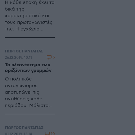
Η κάθε εποχή έχει τα
παρασιτικών
απαρχή μιας
δικά της
στρωμάτων.
καινούριας περιόδου.
χαρακτηριστικά και
Τα χαρακτηριστικά
τους πρωταγωνιστές
της, όμως, δεν
της. Η εγχώρια
αποκρυσταλλώθηκαν.
πολιτική σκηνή
Η οικονομική
αποτυπώνει τις
ατζέντα των
τάσεις και τα
ΓΙΩΡΓΟΣ ΠΑΝΤΑΓΙΑΣ
πρόσφατων εκλογών
ρεύματα που κατά
5
26.12.2019, 10:11
παραμένει
καιρούς κυριαρχούν.
Το πλεονέκτημα των
προτεραιότητα.
οριζόντιων γραμμών
Ωστόσο, σημαντικό
Ο πολιτικός
θέμα αποδεικνύονται
ανταγωνισμός
οι γεωπολιτικές
αποτυπώνει τις
εξελίξεις και
αντιθέσεις κάθε
αναταράξεις.
περιόδου. Μάλιστα,
με βάση αυτές
ανασυντάσσονται οι
κοινοβουλευτικές
ΓΙΩΡΓΟΣ ΠΑΝΤΑΓΙΑΣ
πλειοψηφίες και οι
10
01.12.2019, 13:14