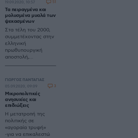
υποκειμενικών
51
19.09.2020, 10:57
δυνατοτήτων. Επειτα
Τα πειραγμένα και
από τη δεκάχρονη
μολυσμένα μυαλά των
οικονομική κρίση o
ψεκασμένων
πολιτικός
Στα τέλη του 2000,
εξτρεμισμός
συμμετέχοντας στην
ηττήθηκε. Η κόπωση
ελληνική
του κοινωνικού
πρωθυπουργική
σώματος άνοιξε τον
αποστολή,
δρόμο για την
συναντήσαμε στη
επικράτηση του
Ρώμη τον
πραγματισμού. Οι
Φραντσέσκο Ρουτέλι,
ΓΙΩΡΓΟΣ ΠΑΝΤΑΓΙΑΣ
ανατροπές στην
δήμαρχο τότε της
3
05.09.2020, 09:09
εγχώρια σκηνή το
πόλης και μετέπειτα
Μικροπολιτικές
πιστοποιούν. Δεν
υπουργό Πολιτισμού
ανησυχίες και
επήλθε μόνο
στην κυβέρνηση
επιδιώξεις
κυβερνητική
Πρόντι.
Η μετατροπή της
μεταβολή.
πολιτικής σε
Αναδείχθηκε και
«αγοραία τρυφή»
διαφορετική ατζέντα
-για να επικαλεστώ
θεμάτων.