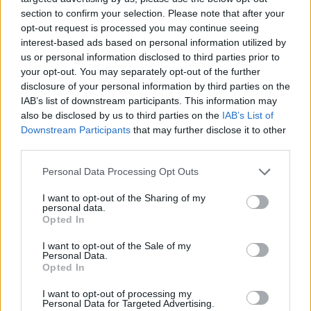
Τεράστιο πρόβλημα στη μεσαία
section to confirm your selection. Please note that after your
διαμονής για
γραμμή, αποδοκιμασίες, πίεση και
opt-out request is processed you may continue seeing
πολίτες
εναλλακτικές
interest-based ads based on personal information utilized by
τρίτων
us or personal information disclosed to third parties prior to
23
06.08.2026, 09:27
χωρών που
your opt-out. You may separately opt-out of the further
επενδύουν
disclosure of your personal information by third parties on the
σε ελληνικές
IAB’s list of downstream participants. This information may
νεοφυείς
also be disclosed by us to third parties on the
IAB’s List of
επιχειρήσεις
Downstream Participants
that may further disclose it to other
(startups)
third parties.
Please note that this website/app uses one or more Google
Personal Data Processing Opt Outs
services and may gather and store information including but
not limited to your visit or usage behaviour. You may click to
I want to opt-out of the Sharing of my
personal data.
grant or deny consent to Google and its third-party tags to
Opted In
use your data for below specified purposes in below Google
consent section.
I want to opt-out of the Sale of my
Personal Data.
Opted In
I want to opt-out of processing my
Personal Data for Targeted Advertising.