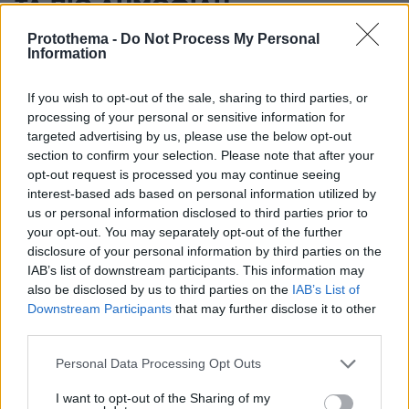
ΤΑ ΠΙΟ ΔΗΜΟΦΙΛΗ
Protothema -
Do Not Process My Personal
Information
If you wish to opt-out of the sale, sharing to third parties, or
processing of your personal or sensitive information for
targeted advertising by us, please use the below opt-out
section to confirm your selection. Please note that after your
opt-out request is processed you may continue seeing
interest-based ads based on personal information utilized by
us or personal information disclosed to third parties prior to
your opt-out. You may separately opt-out of the further
disclosure of your personal information by third parties on the
IAB’s list of downstream participants. This information may
also be disclosed by us to third parties on the
IAB’s List of
Downstream Participants
that may further disclose it to other
third parties.
Please note that this website/app uses one or more Google
Personal Data Processing Opt Outs
services and may gather and store information including but
not limited to your visit or usage behaviour. You may click to
I want to opt-out of the Sharing of my