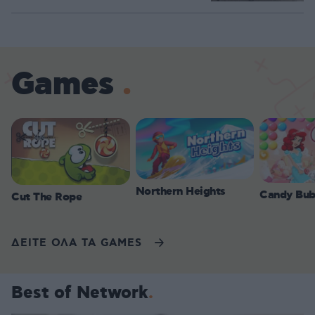
Games
Northern Heights
Candy Bub
Cut The Rope
ΔΕΙΤΕ ΟΛΑ ΤΑ GAMES
Best of Network