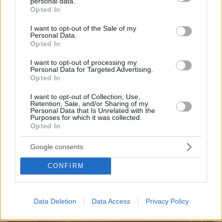
personal data.
grant or deny consent to Google and its third-party tags to
Opted In
09.08.2026, 10:51
use your data for below specified purposes in below Google
Ασθενής ξυλοκόπησε νοσηλεύτρια στα Επείγοντα
consent section.
I want to opt-out of the Sale of my
του Ερυθρού Σταυρού, την άρπαξε από τα μαλλιά
Personal Data.
και τη χτύπησε σε πόρτες - Τι καταγγέλλει η
Opted In
ΠΟΕΔΗΝ
I want to opt-out of processing my
Personal Data for Targeted Advertising.
Opted In
I want to opt-out of Collection, Use,
Retention, Sale, and/or Sharing of my
Personal Data that Is Unrelated with the
Purposes for which it was collected.
Opted In
Google consents
CONFIRM
Data Deletion
Data Access
Privacy Policy