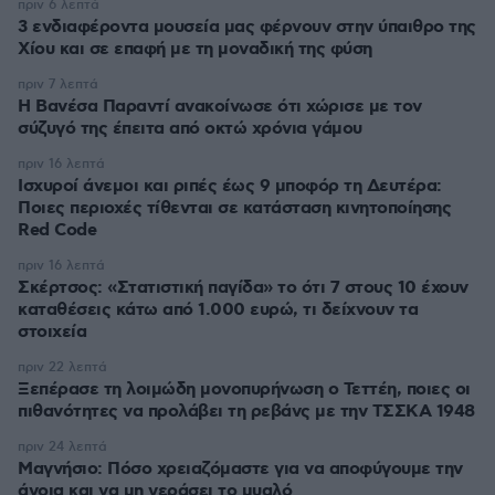
πριν 6 λεπτά
3 ενδιαφέροντα μουσεία μας φέρνουν στην ύπαιθρο της
Χίου και σε επαφή με τη μοναδική της φύση
πριν 7 λεπτά
Η Βανέσα Παραντί ανακοίνωσε ότι χώρισε με τον
σύζυγό της έπειτα από οκτώ χρόνια γάμου
πριν 16 λεπτά
Ισχυροί άνεμοι και ριπές έως 9 μποφόρ τη Δευτέρα:
Ποιες περιοχές τίθενται σε κατάσταση κινητοποίησης
Red Code
πριν 16 λεπτά
Σκέρτσος: «Στατιστική παγίδα» το ότι 7 στους 10 έχουν
καταθέσεις κάτω από 1.000 ευρώ, τι δείχνουν τα
στοιχεία
πριν 22 λεπτά
Ξεπέρασε τη λοιμώδη μονοπυρήνωση ο Τεττέη, ποιες οι
πιθανότητες να προλάβει τη ρεβάνς με την ΤΣΣΚΑ 1948
πριν 24 λεπτά
Μαγνήσιο: Πόσο χρειαζόμαστε για να αποφύγουμε την
άνοια και να μη γεράσει το μυαλό