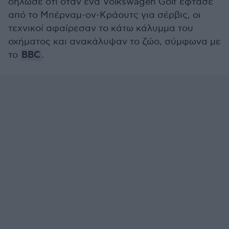
δήλωσε ότι όταν ένα Volkswagen Golf έφτασε
από το Μπέρναμ-ον-Κράουτς για σέρβις, οι
τεχνικοί αφαίρεσαν το κάτω κάλυμμα του
οχήματος και ανακάλυψαν το ζώο, σύμφωνα με
το
BBC
.