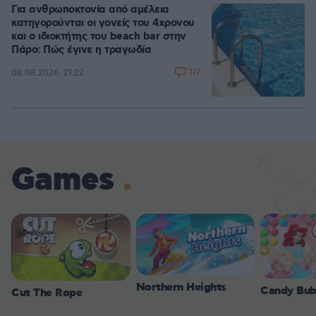
Για ανθρωποκτονία από αμέλεια
κατηγορούνται οι γονείς του 4χρονου
και ο ιδιοκτήτης του beach bar στην
Πάρο: Πώς έγινε η τραγωδία
117
08.08.2026, 21:22
Games
Northern Heights
Candy Bub
Cut The Rope