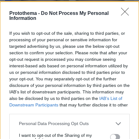
Protothema -
Do Not Process My Personal
Information
If you wish to opt-out of the sale, sharing to third parties, or
processing of your personal or sensitive information for
targeted advertising by us, please use the below opt-out
section to confirm your selection. Please note that after your
opt-out request is processed you may continue seeing
interest-based ads based on personal information utilized by
us or personal information disclosed to third parties prior to
your opt-out. You may separately opt-out of the further
disclosure of your personal information by third parties on the
IAB’s list of downstream participants. This information may
also be disclosed by us to third parties on the
IAB’s List of
Downstream Participants
that may further disclose it to other
08.08.2026, 18:48
third parties.
Εγκαταλείπει το κόμμα Καρυστιανού και ο
επιχειρηματίας Νίκος Μπρουτζάκης: Καταγγέλλει
Please note that this website/app uses one or more Google
Personal Data Processing Opt Outs
κλειστή κάστα, «λένε προδότες και πληρωμένους
services and may gather and store information including but
όσους αποχωρούν»
not limited to your visit or usage behaviour. You may click to
I want to opt-out of the Sharing of my