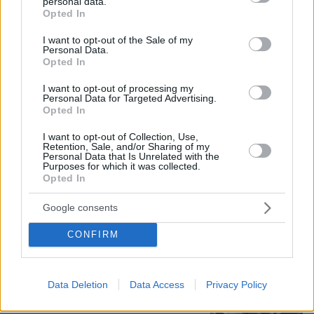
personal data.
grant or deny consent to Google and its third-party tags to
Opted In
use your data for below specified purposes in below Google
Βασιλική κηδεία προβλέπεται για τον
consent section.
I want to opt-out of the Sale of my
πρίγκιπα Άντριου όταν πεθάνει παρά
Personal Data.
την αποκαθήλωσή του, αντιδράσεις
Opted In
για το «μυστικό σχέδιο»
I want to opt-out of processing my
3
09.08.2026, 08:01
Personal Data for Targeted Advertising.
Opted In
I want to opt-out of Collection, Use,
Retention, Sale, and/or Sharing of my
Μυστήριο 3.500 ετών στη Σαντορίνη:
Personal Data that Is Unrelated with the
Ο 15χρονος που δεν πρόλαβε να
Purposes for which it was collected.
Opted In
ξεφύγει από το τσουνάμι μπορεί ν'
αλλάξει τη χρονολογία της μεγάλης
έκρηξης
Google consents
73
08.08.2026, 18:08
CONFIRM
Πινακίδες κυκλοφορίας με λίγα κλικ: Τι
Data Deletion
Data Access
Privacy Policy
αλλάζει σε παραγγελία, πληρωμή και
έκδοση