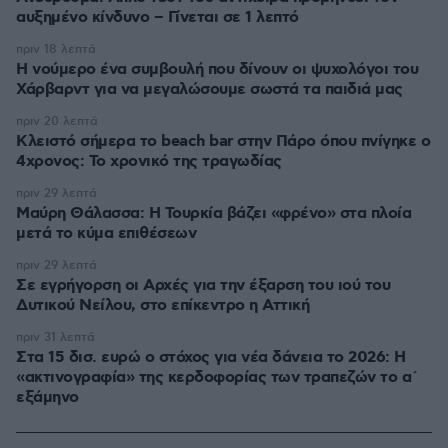
αυξημένο κίνδυνο – Γίνεται σε 1 λεπτό
πριν 18 λεπτά
Η νούμερο ένα συμβουλή που δίνουν οι ψυχολόγοι του
Χάρβαρντ για να μεγαλώσουμε σωστά τα παιδιά μας
πριν 20 λεπτά
Κλειστό σήμερα το beach bar στην Πάρο όπου πνίγηκε ο
4χρονος: Το χρονικό της τραγωδίας
πριν 29 λεπτά
Μαύρη Θάλασσα: Η Τουρκία βάζει «φρένο» στα πλοία
μετά το κύμα επιθέσεων
πριν 29 λεπτά
Σε εγρήγορση οι Αρχές για την έξαρση του ιού του
Δυτικού Νείλου, στο επίκεντρο η Αττική
πριν 31 λεπτά
Στα 15 δισ. ευρώ ο στόχος για νέα δάνεια το 2026: Η
«ακτινογραφία» της κερδοφορίας των τραπεζών το α΄
εξάμηνο