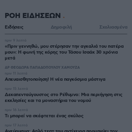
ΡΟΗ ΕΙΔΗΣΕΩΝ
Ειδήσεις
Δημοφιλή
Σχολιασμένα
πριν 9 λεπτά
«Πριν γεννηθώ, μου στέρησαν την αγκαλιά του πατέρα
μου»: Η φωνή της κόρης του Τάσου Ισαάκ 30 χρόνια
μετά
ΔΡ ΘΕΟΔΩΡΑ ΠΑΠΑΔΟΠΟΥΛΟΥ ΧΑΜΟΥΖΑ
πριν 11 λεπτά
Απευαισθητοποίηση! Η νέα παγκόσμια μάστιγα
πριν 15 λεπτά
Δεκαπενταύγουστος στo Ρέθυμνο: Μια περιήγηση στις
εκκλησίες και τα μοναστήρια του νομού
πριν 16 λεπτά
Τι μπορεί να σκέφτεται ένας σκύλος
πριν 17 λεπτά
Ανεύρυσμα: Απλό τεστ του αντίχειρα προμηνύει τον