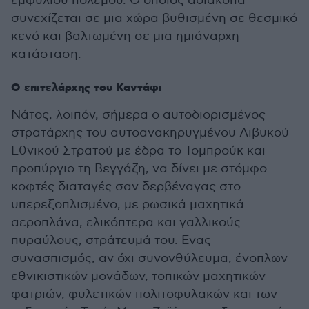
εμφύλιου πολέμου. Ο οποίος αδιάκοπα
συνεχίζεται σε μια χώρα βυθισμένη σε θεσμικό
κενό και βαλτωμένη σε μια ημιάναρχη
κατάσταση.
Ο επιτελάρχης του Καντάφι
Νάτος, λοιπόν, σήμερα ο αυτοδιορισμένος
στρατάρχης του αυτοανακηρυγμένου Λιβυκού
Εθνικού Στρατού με έδρα το Τομπρούκ και
προπύργιο τη Βεγγάζη, να δίνει με στόμφο
κοφτές διαταγές σαν δερβέναγας στο
υπερεξοπλισμένο, με ρωσικά μαχητικά
αεροπλάνα, ελικόπτερα και γαλλικούς
πυραύλους, στράτευμά του. Ενας
συνασπισμός, αν όχι συνονθύλευμα, ένοπλων
εθνικιστικών μονάδων, τοπικών μαχητικών
φατριών, φυλετικών πολιτοφυλακών και των