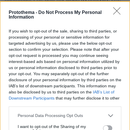
από την ελπίδα σταθερότητας και τάξης σε ένα
Protothema -
Do Not Process My Personal
άνομο περιβάλλον. Απολαμβάνει, άλλωστε, της
Information
υποστήριξης από τις μεγάλες φυλές των
Αβακίρ, Μαγκάρμπα, Μπαρασά, Χάσα,
If you wish to opt-out of the sale, sharing to third parties, or
Ομπαϊντάτ και Ζιντάν. Οι ντόπιοι ιμάμηδες τον
processing of your personal or sensitive information for
targeted advertising by us, please use the below opt-out
μνημονεύουν στις προσευχές τους στους
section to confirm your selection. Please note that after your
μιναρέδες.
opt-out request is processed you may continue seeing
interest-based ads based on personal information utilized by
us or personal information disclosed to third parties prior to
your opt-out. You may separately opt-out of the further
disclosure of your personal information by third parties on the
IAB’s list of downstream participants. This information may
also be disclosed by us to third parties on the
IAB’s List of
Downstream Participants
that may further disclose it to other
third parties.
Please note that this website/app uses one or more Google
Personal Data Processing Opt Outs
services and may gather and store information including but
not limited to your visit or usage behaviour. You may click to
I want to opt-out of the Sharing of my