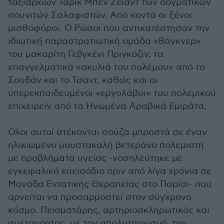
ταξιαρχιών Ταρίκ Μπεν Ζεϊάντ των δογματικών
σουνιτών Σαλαφιστών. Από κοντά οι ξένοι
μισθοφόροι. Ο Ρώσοι που αντικατέστησαν την
ιδιωτική παραστρατιωτική ομάδα «Βάγκνερ»
του μακαρίτη Γεβγκένι Πριγκόζιν, τα
επαγγελματικά «σκυλιά του πολέμου» από το
Σουδάν και το Τσαντ, καθώς και οι
υπερεκπαιδευμένοι «εργολάβοι» του πολεμικού
επιχειρείν από τα Ηνωμένα Αραβικά Εμιράτα.
Ολοι αυτοί στέκονται σούζα μπροστά σε έναν
ηλικιωμένο μουστακαλή βετεράνο πολεμιστή
με προβλήματα υγείας -νοσηλεύτηκε με
εγκεφαλικό επεισόδιο πριν από λίγα χρόνια σε
Μονάδα Εντατικής Θεραπείας στο Παρίσι- που
αρνείται να προσαρμοστεί στον σύγχρονο
κόσμο. Πεισματάρης, αρτηριοσκληρωτικός και
αμετανόητος, με τον απολυταρχισμό, την