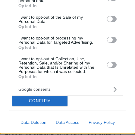
personal data.
grant or deny consent to Google and its third-party tags to
Opted In
use your data for below specified purposes in below Google
consent section.
I want to opt-out of the Sale of my
Personal Data.
Σαντάμ Χαφτάρ Αρχηγός του Επιτελείου των Χερσαίων Δυνάμεων
Opted In
I want to opt-out of processing my
Personal Data for Targeted Advertising.
Οι ένοπλες ομάδες στις σκιές του αστικού
Opted In
τοπίου που υφαίνουν μια δεσποτική αφήγηση
I want to opt-out of Collection, Use,
πολιτικής εξουσίας τον υπακούνε τυφλά. Ο
Retention, Sale, and/or Sharing of my
Personal Data that Is Unrelated with the
Χαλίφα Χαφτάρ είναι ο αδιαφιλονίκητος ηγέτης
Purposes for which it was collected.
Opted In
στο τοπίο της ανατολικής Λιβύης. Παρότι
αποδεδειγμένα άπληστος, τραχύς και στυγνός
Google consents
καταχραστής της μερίδας του λέοντος του
εγχώριου ενεργειακού πλούτου, είναι
CONFIRM
αποδεκτός. Με τα στραβά και τα καλά του
θεωρείται χαρισματικός.
Data Deletion
Data Access
Privacy Policy
Ενόσω, με απροκάλυπτο νεποτισμό υπέρ της