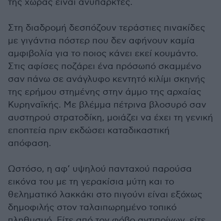
της χώρας είναι ανύπαρκτες.
Στη διαδρομή δεσπόζουν τεράστιες πινακίδες
με γιγάντια πόστερ που δεν αφήνουν καμία
αμφιβολία για το ποιος κάνει εκεί κουμάντο.
Στις αφίσες ποζάρει ένα πρόσωπό σκαμμένο
σαν πάνω σε ανάγλυφο κεντητό κιλίμι σκηνής
της ερήμου στημένης στην άμμο της αρχαίας
Κυρηναϊκής. Με βλέμμα πέτρινα βλοσυρό σαν
αυστηρού στρατοδίκη, μοιάζει να έχει τη γενική
εποπτεία πριν εκδώσει καταδικαστική
απόφαση.
Ωστόσο, η αφ’ υψηλού πανταχού παρούσα
εικόνα του με τη γερακίσια μύτη και το
θεληματικό λακκάκι στο πιγούνι είναι εξόχως
δημοφιλής στον ταλαιπωρημένο τοπικό
πληθυσμό. Είτε από τον φόβο αντιποίνων, είτε