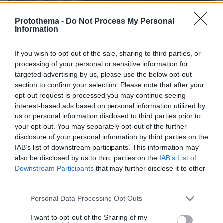
Protothema -
Do Not Process My Personal
Information
13.07.2025, 13:04
Βίντεο ντοκουμέντο από τη στιγμή που η Mercedes κυλά με
If you wish to opt-out of the sale, sharing to third parties, or
ταχύτητα προς το εστιατόριο στο Κολωνάκι
processing of your personal or sensitive information for
targeted advertising by us, please use the below opt-out
section to confirm your selection. Please note that after your
opt-out request is processed you may continue seeing
interest-based ads based on personal information utilized by
us or personal information disclosed to third parties prior to
your opt-out. You may separately opt-out of the further
disclosure of your personal information by third parties on the
IAB’s list of downstream participants. This information may
also be disclosed by us to third parties on the
IAB’s List of
Downstream Participants
that may further disclose it to other
third parties.
Please note that this website/app uses one or more Google
Personal Data Processing Opt Outs
services and may gather and store information including but
not limited to your visit or usage behaviour. You may click to
I want to opt-out of the Sharing of my