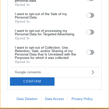
personal data.
grant or deny consent to Google and its third-party tags to
Opted In
use your data for below specified purposes in below Google
consent section.
I want to opt-out of the Sale of my
Personal Data.
Opted In
I want to opt-out of processing my
13.07.2025, 10:55
Personal Data for Targeted Advertising.
Opted In
«Ήρθε πάνω μας ένα τσουνάμι από μέταλλα και γυαλιά» -
Συγκλονίζει γυναίκα που τραυματίστηκε στο Κολωνάκι - Έξι
I want to opt-out of Collection, Use,
στο νοσοκομείο, δύο σε ΜΕΘ
Retention, Sale, and/or Sharing of my
Personal Data that Is Unrelated with the
Purposes for which it was collected.
Opted In
Thema Insights
Google consents
CONFIRM
Data Deletion
Data Access
Privacy Policy