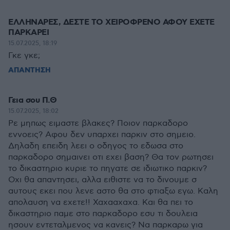
ΕΛΛΗΝΑΡΕΣ, ΔΕΣΤΕ ΤΟ ΧΕΙΡΟΦΡΕΝΟ ΑΦΟΥ ΕΧΕΤΕ
ΠΑΡΚΑΡΕΙ
15.07.2025, 18:19
Γκε γκε;
ΑΠΑΝΤΗΣΗ
Γεια σου Π.Θ
15.07.2025, 18:02
Ρε μηπως ειμαστε βλακες? Ποιον παρκαδορο
εννοεις? Αφου δεν υπαρχει παρκιν στο σημειο.
Δηλαδη επειδη λεει ο οδηγος το εδωσα στο
παρκαδορο σημαινει οτι εχει βαση? Θα τον ρωτησει
το δικαστηριο κυριε το πηγατε σε ιδιωτικο παρκιν?
Οχι θα απαντησει, αλλα ειθιστε να το δινουμε σ
αυτους εκει που λενε αστο θα στο φτιαξω εγω. Καλη
απολαυση να εχετε!! Χαχααχαχα. Και θα πει το
δικαστηριο παμε στο παρκαδορο εσυ τι δουλεια
ησουν εντεταλμενος να κανεις? Να παρκαρω για