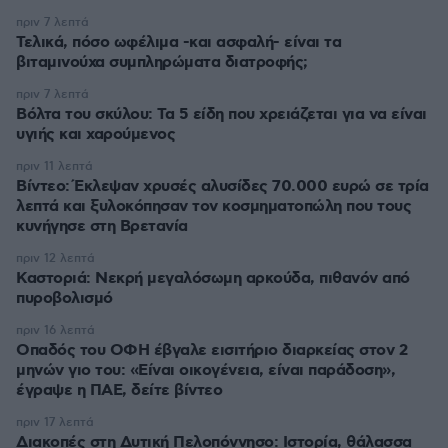
πριν 7 λεπτά
Τελικά, πόσο ωφέλιμα -και ασφαλή- είναι τα
βιταμινούχα συμπληρώματα διατροφής;
πριν 7 λεπτά
Βόλτα του σκύλου: Τα 5 είδη που χρειάζεται για να είναι
υγιής και χαρούμενος
πριν 11 λεπτά
Βίντεο: Έκλεψαν χρυσές αλυσίδες 70.000 ευρώ σε τρία
λεπτά και ξυλοκόπησαν τον κοσμηματοπώλη που τους
κυνήγησε στη Βρετανία
πριν 12 λεπτά
Καστοριά: Νεκρή μεγαλόσωμη αρκούδα, πιθανόν από
πυροβολισμό
πριν 16 λεπτά
Οπαδός του ΟΦΗ έβγαλε εισιτήριο διαρκείας στον 2
μηνών γιο του: «Είναι οικογένεια, είναι παράδοση»,
έγραψε η ΠΑΕ, δείτε βίντεο
πριν 17 λεπτά
Διακοπές στη Δυτική Πελοπόννησο: Ιστορία, θάλασσα