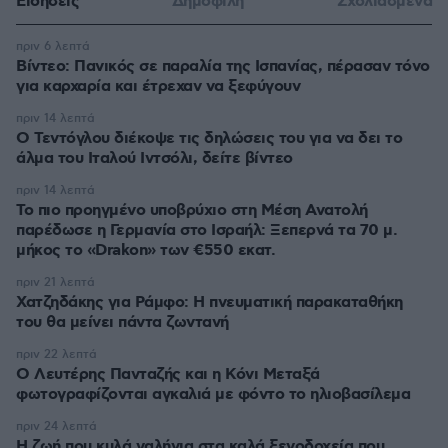
Ειδήσεις
Δημοφιλή
Σχολιασμένα
πριν 6 λεπτά
Βίντεο: Πανικός σε παραλία της Ισπανίας, πέρασαν τόνο
για καρχαρία και έτρεχαν να ξεφύγουν
πριν 14 λεπτά
Ο Τεντόγλου διέκοψε τις δηλώσεις του για να δει το
άλμα του Ιταλού Ιντσόλι, δείτε βίντεο
πριν 14 λεπτά
Το πιο προηγμένο υποβρύχιο στη Μέση Ανατολή
παρέδωσε η Γερμανία στο Ισραήλ: Ξεπερνά τα 70 μ.
μήκος το «Drakon» των €550 εκατ.
πριν 21 λεπτά
Χατζηδάκης για Ράμφο: Η πνευματική παρακαταθήκη
του θα μείνει πάντα ζωντανή
πριν 22 λεπτά
Ο Λευτέρης Πανταζής και η Κόνι Μεταξά
φωτογραφίζονται αγκαλιά με φόντο το ηλιοβασίλεμα
πριν 24 λεπτά
Η ζωή που κυλά γαλήνια στα καλά ξενοδοχεία που