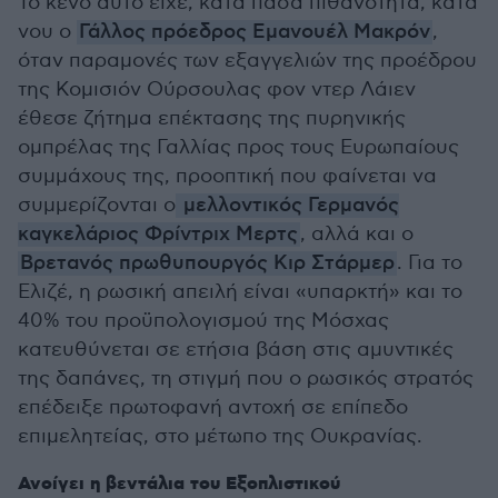
Το κενό αυτό είχε, κατά πάσα πιθανότητα, κατά
νου ο
Γάλλος πρόεδρος Εμανουέλ Μακρόν
,
όταν παραμονές των εξαγγελιών της προέδρου
της Κομισιόν Ούρσουλας φον ντερ Λάιεν
έθεσε ζήτημα επέκτασης της πυρηνικής
ομπρέλας της Γαλλίας προς τους Ευρωπαίους
συμμάχους της, προοπτική που φαίνεται να
συμμερίζονται ο
μελλοντικός Γερμανός
καγκελάριος Φρίντριχ Μερτς
, αλλά και ο
Βρετανός πρωθυπουργός Κιρ Στάρμερ
. Για το
Ελιζέ, η ρωσική απειλή είναι «υπαρκτή» και το
40% του προϋπολογισμού της Μόσχας
κατευθύνεται σε ετήσια βάση στις αμυντικές
της δαπάνες, τη στιγμή που ο ρωσικός στρατός
επέδειξε πρωτοφανή αντοχή σε επίπεδο
επιμελητείας, στο μέτωπο της Ουκρανίας.
Ανοίγει η βεντάλια του Εξοπλιστικού