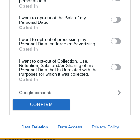
personal data.
grant or deny consent to Google and its third-party tags to
Opted In
use your data for below specified purposes in below Google
consent section.
I want to opt-out of the Sale of my
Personal Data.
Opted In
I want to opt-out of processing my
Personal Data for Targeted Advertising.
Opted In
I want to opt-out of Collection, Use,
Retention, Sale, and/or Sharing of my
Personal Data that Is Unrelated with the
Purposes for which it was collected.
Opted In
Google consents
CONFIRM
Data Deletion
Data Access
Privacy Policy