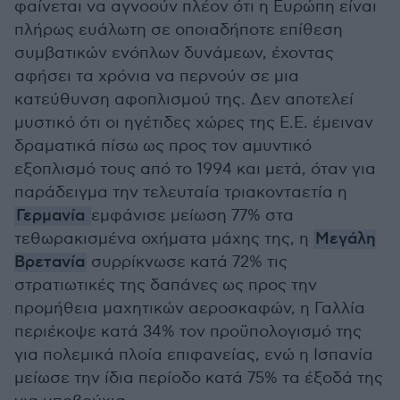
φαίνεται να αγνοούν πλέον ότι η Ευρώπη είναι
πλήρως ευάλωτη σε οποιαδήποτε επίθεση
συμβατικών ενόπλων δυνάμεων, έχοντας
αφήσει τα χρόνια να περνούν σε μια
κατεύθυνση αφοπλισμού της. Δεν αποτελεί
μυστικό ότι οι ηγέτιδες χώρες της Ε.Ε. έμειναν
δραματικά πίσω ως προς τον αμυντικό
εξοπλισμό τους από το 1994 και μετά, όταν για
παράδειγμα την τελευταία τριακονταετία η
Γερμανία
εμφάνισε μείωση 77% στα
τεθωρακισμένα οχήματα μάχης της, η
Μεγάλη
Βρετανία
συρρίκνωσε κατά 72% τις
στρατιωτικές της δαπάνες ως προς την
προμήθεια μαχητικών αεροσκαφών, η Γαλλία
περιέκοψε κατά 34% τον προϋπολογισμό της
για πολεμικά πλοία επιφανείας, ενώ η Ισπανία
μείωσε την ίδια περίοδο κατά 75% τα έξοδά της