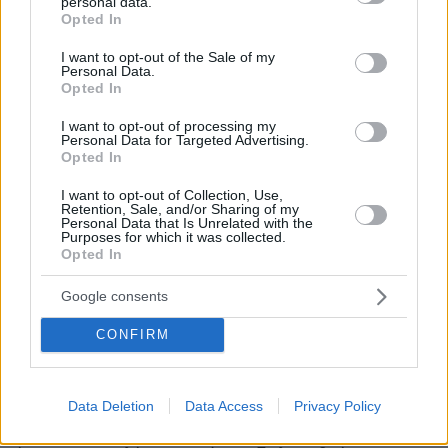
personal data.
grant or deny consent to Google and its third-party tags to
κατέρρεαν.
Opted In
use your data for below specified purposes in below Google
consent section.
I want to opt-out of the Sale of my
Το 1991, ο Πούτιν έγινε αναπληρωτής του νέου
Personal Data.
Ανατόλι Σόμπτσακ
Opted In
δημάρχου του Λένινγκραντ,
.
Όταν ο Σόμπτσακ έχασε τις εκλογές, το
I want to opt-out of processing my
Personal Data for Targeted Advertising.
Κρεμλίνο «στρατολόγησε» τον Πούτιν. Καθώς η
Opted In
διακυβέρνηση Γέλτσιν πλησίαζε στο τέλος της,
ο Πούτιν άρχισε να ανεβαίνει στην ιεραρχία
I want to opt-out of Collection, Use,
Retention, Sale, and/or Sharing of my
μέχρι που, το 1999, έγινε πρωθυπουργός. Ο
Personal Data that Is Unrelated with the
Purposes for which it was collected.
άνθρωπος από το πουθενά ήταν ξαφνικά...
Opted In
πανταχού παρών.
Google consents
Ο Πούτιν έχει παραμείνει στο πηδάλιο της
CONFIRM
Ρωσίας για πάνω από ένα τέταρτο του αιώνα,
περισσότερο από οποιονδήποτε ηγέτη από τον
Ιωσήφ Στάλιν
. Τώρα, στα 72 του χρόνια και
Data Deletion
Data Access
Privacy Policy
στην πέμπτη του θητεία ως πρόεδρος, «κάθε