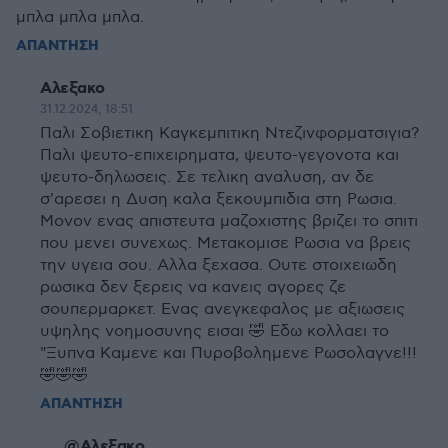
μπλα μπλα μπλα.
ΑΠΑΝΤΗΣΗ
Αλεξακο
31.12.2024, 18:51
Παλι Σοβιετικη Καγκεμπιτικη Ντεζινφορματσιγια?
Παλι ψευτο-επιχειρηματα, ψευτο-γεγονοτα και
ψευτο-δηλωσεις. Σε τελικη αναλυση, αν δε
σ'αρεσει η Δυση καλα ξεκουμπιδια στη Ρωσια.
Μονον ενας απιστευτα μαζοχιστης βριζει το σπιτι
που μενει συνεχως. Μετακομισε Ρωσια να βρεις
την υγεια σου. Αλλα ξεχασα. Ουτε στοιχειωδη
ρωσικα δεν ξερεις να κανεις αγορες ζε
σουπερμαρκετ. Ενας ανεγκεφαλος με αξιωσεις
υψηλης νοημοσυνης εισαι 🤣 Εδω κολλαει το
"Ξυπνα Καμενε και Πυροβολημενε Ρωσολαγνε!!!
🤣🤣🤣
ΑΠΑΝΤΗΣΗ
@Αλεξακο