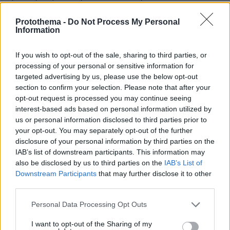
«Η ασπίδα και το σπαθί». Αφηγούνταν την
Protothema -
Do Not Process My Personal
ιστορία ενός Σοβιετικού διπλού πράκτορα στη
Information
ναζιστική Γερμανία, που έκλεβε έγγραφα για
να σαμποτάρει τις επιχειρήσεις των Ναζί.
If you wish to opt-out of the sale, sharing to third parties, or
processing of your personal or sensitive information for
Ο Πούτιν παρέμεινε πιστός στο παιδικό του
targeted advertising by us, please use the below opt-out
section to confirm your selection. Please note that after your
όνειρο να γίνει αξιωματικός πληροφοριών, από
opt-out request is processed you may continue seeing
το πανεπιστήμιο μέχρι την εκπαίδευση στην
interest-based ads based on personal information utilized by
KGB. Στα 16 του, μπήκε στα τοπικά γραφεία της
us or personal information disclosed to third parties prior to
KGB και ζήτησε δουλειά. Του είπαν να
your opt-out. You may separately opt-out of the further
disclosure of your personal information by third parties on the
σπουδάσει νομική και να περιμένει. Έξι χρόνια
IAB’s list of downstream participants. This information may
αργότερα, στρατολογήθηκε από την υπηρεσία.
also be disclosed by us to third parties on the
IAB’s List of
Για τα επόμενα 16 χρόνια τουλάχιστον, ο Πούτιν
Downstream Participants
that may further disclose it to other
θα ζούσε τη διπλή ζωή του πράκτορα. Όταν
third parties.
έπεσε το Τείχος του Βερολίνου, υπηρετούσε
Please note that this website/app uses one or more Google
Personal Data Processing Opt Outs
στην Ανατολική Γερμανία. Επέστρεψε σε μια
services and may gather and store information including but
Ρωσία όπου όλες οι παλιές βεβαιότητες
not limited to your visit or usage behaviour. You may click to
I want to opt-out of the Sharing of my