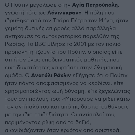
Αγία Πετρούπολη
Ο Πούτιν μεγάλωσε στην
,
Λένινγκραντ
γνωστή τότε ως
. Η πόλη που
ιδρύθηκε από τον Τσάρο Πέτρο τον Μέγα, ήταν
γεμάτη δυτικές επιρροές αλλά παράλληλα
αντηχούσε το αυτοκρατορικό παρελθόν της
Ρωσίας. Το BBC μίλησε το 2001 με τον παλιό
προπονητή τζούντο του Πούτιν, ο οποίος είπε
ότι ήταν ένας υποδειγματικός μαθητής, που
είχε δυνατότητες να φτάσει στην Ολυμπιακή
Ανατόλι Ράχλιν
ομάδα. Ο
εξήγησε ότι ο Πούτιν
ήταν πάντα αποφασισμένος να κερδίσει, είτε
χρησιμοποιώντας ωμή δύναμη, είτε ξεγελώντας
τους αντιπάλους του: «Μπορούσε να ρίξει κάτω
τον αντίπαλό του και από τις δύο κατευθύνσεις
με την ίδια επιδεξιότητα. Οι αντίπαλοί του,
περιμένοντας ρίψη από τα δεξιά,
αιφνιδιάζονταν όταν ερχόταν από αριστερά,