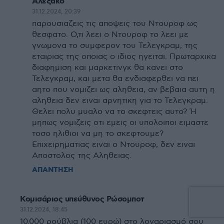
Αλεξακο
31.12.2024, 20:39
παρουσιαζεις τις αποψεις του Ντουροφ ως
θεσφατο. Ο,τι λεει ο Ντουροφ το λεει με
γνωμονα το συμφερον του Τελεγκραμ, της
εταιριας της οποιας ο ιδιος ηγειται. Πρωταρχικα
διαφημιση και μαρκετινγκ θα κανει στο
Τελεγκραμ, και μετα θα ενδιαφερθει να πει
αητο που νομιζει ως αληθεια, αν βεβαια αυτη η
αληθεια δεν ειναι αρνητικη για το Τελεγκραμ.
Θελει πολυ μυαλο να το σκεφτεις αυτο? Ή
μηπως νομιζεις οτι εμεις οι υπολοιποι ειμαστε
τοσο ηλιθιοι να μη το σκεφτουμε?
Επιχειρηματιας ειναι ο Ντουροφ, δεν ειναι
Αποστολος της Αληθειας.
ΑΠΑΝΤΗΣΗ
Κομισάριος υπεύθυνος Ρώσομποτ
31.12.2024, 18:45
10.000 ρούβλια (100 ευρώ) στο λογαριασμό σου