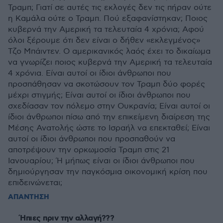
Τραμπ; Γιατί σε αυτές τις εκλογές δεν τις πήραν ούτε
η Καμάλα ούτε ο Τραμπ. Πού εξαφανίστηκαν; Ποιος
κυβερνά την Αμερική τα τελευταία 4 χρόνια; Αφού
όλοι ξέρουμε ότι δεν είναι ο δήθεν «εκλεγμένος»
Τζο Μπάιντεν. Ο αμερικανικός λαός έχει το δικαίωμα
να γνωρίζει ποιος κυβερνά την Αμερική τα τελευταία
4 χρόνια. Είναι αυτοί οι ίδιοι άνθρωποι που
προσπάθησαν να σκοτώσουν τον Τραμπ δύο φορές
μέχρι στιγμής; Είναι αυτοί οι ίδιοι άνθρωποι που
σχεδίασαν τον πόλεμο στην Ουκρανία; Είναι αυτοί οι
ίδιοι άνθρωποι πίσω από την επικείμενη διαίρεση της
Μέσης Ανατολής ώστε το Ισραήλ να επεκταθεί; Είναι
αυτοί οι ίδιοι άνθρωποι που προσπαθούν να
αποτρέψουν την ορκωμοσία Τραμπ στις 21
Ιανουαρίου; Ή μήπως είναι οι ίδιοι άνθρωποι που
δημιούργησαν την παγκόσμια οικονομική κρίση που
επιδεινώνεται;
ΑΠΑΝΤΗΣΗ
Ήπιες πριν την αλλαγή???