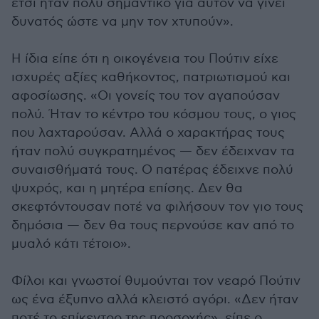
έτσι ήταν πολύ σημαντικό για αυτόν να γίνει
δυνατός ώστε να μην τον χτυπούν».
Η ίδια είπε ότι η οικογένεια του Πούτιν είχε
ισχυρές αξίες καθήκοντος, πατριωτισμού και
αφοσίωσης. «Οι γονείς του τον αγαπούσαν
πολύ. Ήταν το κέντρο του κόσμου τους, ο γιος
που λαχταρούσαν. Αλλά ο χαρακτήρας τους
ήταν πολύ συγκρατημένος — δεν έδειχναν τα
συναισθήματά τους. Ο πατέρας έδειχνε πολύ
ψυχρός, και η μητέρα επίσης. Δεν θα
σκεφτόντουσαν ποτέ να φιλήσουν τον γιο τους
δημόσια — δεν θα τους περνούσε καν από το
μυαλό κάτι τέτοιο».
Φίλοι και γνωστοί θυμούνται τον νεαρό Πούτιν
ως ένα έξυπνο αλλά κλειστό αγόρι. «Δεν ήταν
ποτέ το επίκεντρο της προσοχής», είπε ο