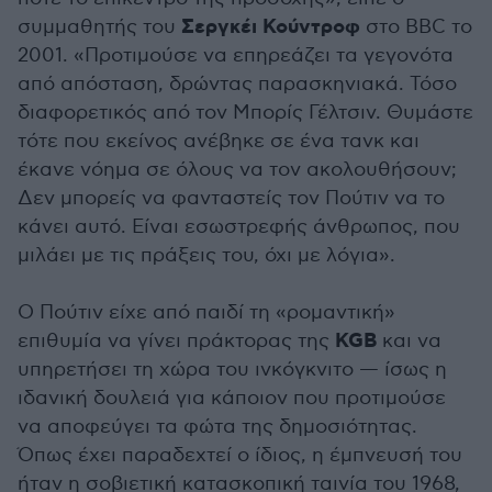
Σεργκέι Κούντροφ
συμμαθητής του
στο BBC το
2001. «Προτιμούσε να επηρεάζει τα γεγονότα
από απόσταση, δρώντας παρασκηνιακά. Τόσο
διαφορετικός από τον Μπορίς Γέλτσιν. Θυμάστε
τότε που εκείνος ανέβηκε σε ένα τανκ και
έκανε νόημα σε όλους να τον ακολουθήσουν;
Δεν μπορείς να φανταστείς τον Πούτιν να το
κάνει αυτό. Είναι εσωστρεφής άνθρωπος, που
μιλάει με τις πράξεις του, όχι με λόγια».
Ο Πούτιν είχε από παιδί τη «ρομαντική»
KGB
επιθυμία να γίνει πράκτορας της
και να
υπηρετήσει τη χώρα του ινκόγκνιτο — ίσως η
ιδανική δουλειά για κάποιον που προτιμούσε
να αποφεύγει τα φώτα της δημοσιότητας.
Όπως έχει παραδεχτεί ο ίδιος, η έμπνευσή του
ήταν η σοβιετική κατασκοπική ταινία του 1968,