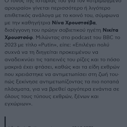
Ο τόνος της ιστορίας του για τον «στριμωγμένο
αρουραίο» γίνεται περισσότερο ή λιγότερο
επιθετικός ανάλογα με το κοινό του, σύμφωνα
Νίνα Χρουστσέβα
με την καθηγήτρια
,
Νικίτα
δισέγγονη του πρώην σοβιετικού ηγέτη
Χρουστσόφ
. Μιλώντας στο podcast του BBC το
2023 με τίτλο «Putin», είπε: «Επιλέγει πολύ
συχνά να τη διηγείται προκειμένου να
αναδεικνύει τις ταπεινές του ρίζες και το πόσο
μακριά έχει φτάσει, καθώς και τα είδη εχθρών
που χρειάστηκε να αντιμετωπίσει στη ζωή του·
πώς ξεκίνησε αντιμετωπίζοντας τα πιο ποταπά
πλάσματα, για να βρεθεί αργότερα ενάντια σε
όλους τους τύπους εχθρών, ξένων και
εγχώριων».