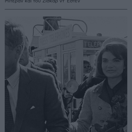
Μιτεράν και του Ζισκάρ ντ' Εστέν