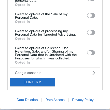
personal data.
7
25.09.2023, 08:00
grant or deny consent to Google and its third-party tags to
Opted In
Σπάνιο βίντεο του Πούτιν με μαλλιά να παίζει πινγκ
use your data for below specified purposes in below Google
πονγκ χαλαρός σε διακοπές στη Φινλανδία
consent section.
I want to opt-out of the Sale of my
Personal Data.
Ο Πούτιν, ο οποίος τοτε ήταν περίπου 40 ετών και
Opted In
ακόμα αξιωματικός της KGB, είχε μόλις γίνει
σύμβουλος στον τότε δήμαρχο της Αγίας
I want to opt-out of processing my
Πετρούπολης, Ανατόλι Σόμπτσακ
Personal Data for Targeted Advertising.
Opted In
I want to opt-out of Collection, Use,
Retention, Sale, and/or Sharing of my
Personal Data that Is Unrelated with the
Purposes for which it was collected.
Opted In
Google consents
CONFIRM
Data Deletion
Data Access
Privacy Policy