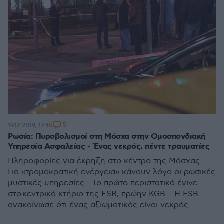
5
19.12.2019, 17:40
Ρωσία: Πυροβολισμοί στη Μόσχα στην Ομοσπονδιακή
Υπηρεσία Ασφαλείας - Ένας νεκρός, πέντε τραυματίες
Πληροφορίες για έκρηξη στο κέντρο της Μόσχας -
Για «τρομοκρατική ενέργεια» κάνουν λόγο οι ρωσικές
μυστικές υπηρεσίες - Το πρώτο περιστατικό έγινε
στο κεντρικό κτήριο της FSB, πρώην KGB – H FSB
ανακοίνωσε ότι ένας αξιωματικός είναι νεκρός -
«Ένας ύποπτος εξουδετερώθηκε» αναφέρει η