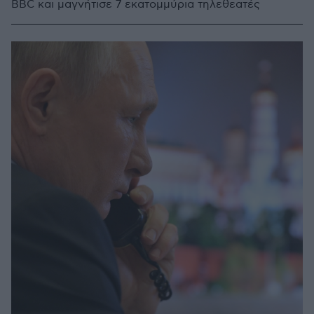
BBC και μαγνήτισε 7 εκατομμύρια τηλεθεατές